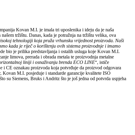
mpanija Kovan M.I. je imala tri uposlenika i ideju da je naša
našem tržištu. Danas, kada je potražnja na tržištu velika, ova
 visokoj tehnologiji koja pruža vrhunsku vrijednost proizvoda. Naši
 smo kada je riječ o korištenju ovih sistema proizvodnje i imamo
e bio je prilika predstavljanja i ostalih usluga koje Kovan M.I.
ezanje limova, prerada i obrada metala te proizvodnja metalne
orizontalnoj liniji i osnaživanju brenda ECO LINE
“, ističe
duje i CE oznakau proizvoda koja potvrđuje da proizvod odgovara
r, Kovan M.I. posjeduje i standarde garancije kvalitete ISO
to su Siemens, Bruks i Andritz što je još jedna od potvrda uspjeha