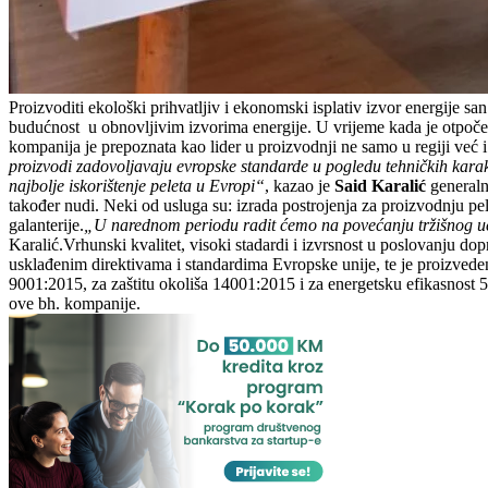
Proizvoditi ekološki prihvatljiv i ekonomski isplativ izvor energije s
budućnost u obnovljivim izvorima energije. U vrijeme kada je otpočela
kompanija je prepoznata kao lider u proizvodnji ne samo u regiji već i 
proizvodi zadovoljavaju evropske standarde u pogledu tehničkih karakt
najbolje iskorištenje peleta u Evropi“
, kazao je
Said Karalić
generalni
također nudi. Neki od usluga su: izrada postrojenja za proizvodnju pel
galanterije.
„U narednom periodu radit ćemo na povećanju tržišnog uče
Karalić.Vrhunski kvalitet, visoki stadardi i izvrsnost u poslovanju
usklađenim direktivama i standardima Evropske unije, te je proizveden
9001:2015, za zaštitu okoliša 14001:2015 i za energetsku efikasnost 
ove bh. kompanije.