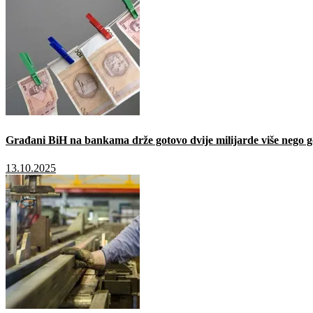
Građani BiH na bankama drže gotovo dvije milijarde više nego g
13.10.2025