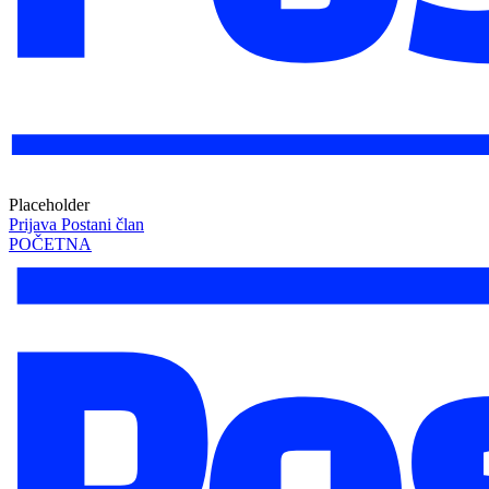
Placeholder
Prijava
Postani član
POČETNA