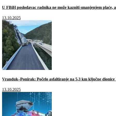
U FBiH poslodavac radnika ne može kazniti smanjenjem plaće, a 
13.10.2025
Vranduk–Ponirak: Počelo asfaltiranje na 5,3 km ključne dionic
13.10.2025