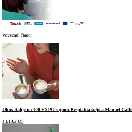
Povezani članci
Okus Italije na 100 EXPO sajmu: Besplatna šoljica Manuel Caffé
13.10.2025