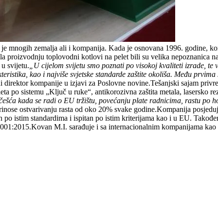
an je mnogih zemalja ali i kompanija. Kada je osnovana 1996. godine, ko
 proizvodnju toplovodni kotlovi na pelet bili su velika nepoznanica na 
u svijetu.
„U cijelom svijetu smo poznati po visokoj kvaliteti izrade, te
eristika, kao i najviše svjetske standarde zaštite okoliša. Među prvima
 direktor kompanije u izjavi za Poslovne novine.Tešanjski sajam privred
eta po sistemu „Ključ u ruke“, antikorozivna zaštita metala, lasersko r
šća kada se radi o EU tržištu, povećanju plate radnicima, rastu po h
 doprinose ostvarivanju rasta od oko 20% svake godine.Kompanija posje
 po istim standardima i ispitan po istim kriterijama kao i u EU. Takođe
5001:2015.Kovan M.I. sarađuje i sa internacionalnim kompanijama kao š