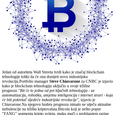
Jedan od autoriteta Wall Streeta tvrdi kako je značaj blockchain
tehnologije toliki da će ona donijeti novu industrijsku
revoluciju.Portfolio manager
Steve Chiavarone
za CNBC je izjavio
kako je blockchain tehnologiju uključio u svoje tržišne
prognoze.
"Bit će to jedna od pet ključnih tehnologija - uz
automatizaciju, robotiku, umjetnu inteligenciju i internet stvari - koja
će biti pokretač sljedeće industrijske revolucije",
izjavio je
Chiavarone.Na njegovu hrabru prognozu nimalo ne utječu aktualne
turbulencije na tržištu kriptovaluta.Bitcoin koji je nešto poput
"FANG" segmenta kripto svijeta, muku muči s probijanjem razine