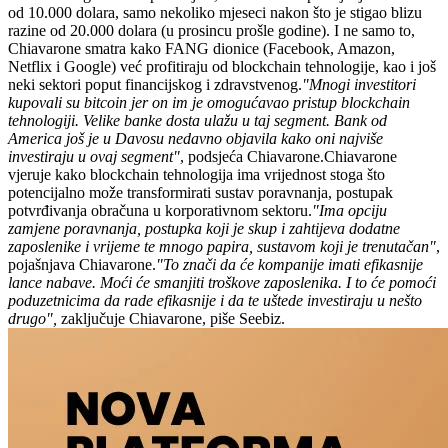
od 10.000 dolara, samo nekoliko mjeseci nakon što je stigao blizu
razine od 20.000 dolara (u prosincu prošle godine). I ne samo to,
Chiavarone smatra kako FANG dionice (Facebook, Amazon,
Netflix i Google) već profitiraju od blockchain tehnologije, kao i još
neki sektori poput financijskog i zdravstvenog.
"Mnogi investitori
kupovali su bitcoin jer on im je omogućavao pristup blockchain
tehnologiji. Velike banke dosta ulažu u taj segment. Bank od
America još je u Davosu nedavno objavila kako oni najviše
investiraju u ovaj segment"
, podsjeća Chiavarone.Chiavarone
vjeruje kako blockchain tehnologija ima vrijednost stoga što
potencijalno može transformirati sustav poravnanja, postupak
potvrđivanja obračuna u korporativnom sektoru.
"Ima opciju
zamjene poravnanja, postupka koji je skup i zahtijeva dodatne
zaposlenike i vrijeme te mnogo papira, sustavom koji je trenutačan"
,
pojašnjava Chiavarone.
"To znači da će kompanije imati efikasnije
lance nabave. Moći će smanjiti troškove zaposlenika. I to će pomoći
poduzetnicima da rade efikasnije i da te uštede investiraju u nešto
drugo",
zaključuje Chiavarone, piše Seebiz.