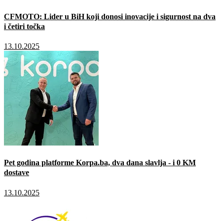
CFMOTO: Lider u BiH koji donosi inovacije i sigurnost na dva
i četiri točka
13.10.2025
Pet godina platforme Korpa.ba, dva dana slavlja - i 0 KM
dostave
13.10.2025