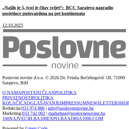
„Naših je 5, tvoj je čitav svijet“: BCC Sarajevo nagradio
posjetioce putovanjima na pet kontinenata
12.10.2025
Poslovne novine d.o.o. © 2026 Dr. Fetaha Bećirbegović 1B, 71000
Sarajevo, BiH
O NAMA
POSTANI ČLAN
POLITIKA
PRIVATNOSTI
POLITIKA
KOLAČIĆA
OGLAŠAVANJE
IMPRESSUM
NEWSLETTER
SHO
Redakcija:
033 974 886
|
info@poslovnenovine.ba
Marketing:
033 742 002
|
marketing@poslovnenovine.ba
100NAJVECIH.BA
100EXPO.BA
ADRIA1000.COM
Powered by
Green Code