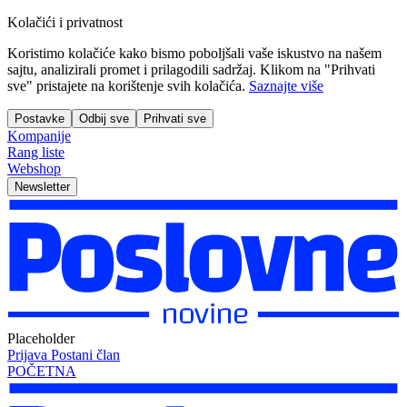
Kolačići i privatnost
Koristimo kolačiće kako bismo poboljšali vaše iskustvo na našem
sajtu, analizirali promet i prilagodili sadržaj. Klikom na "Prihvati
sve" pristajete na korištenje svih kolačića.
Saznajte više
Postavke
Odbij sve
Prihvati sve
Kompanije
Rang liste
Webshop
Newsletter
Placeholder
Prijava
Postani član
POČETNA