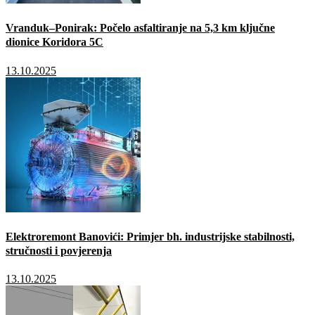
Vranduk–Ponirak: Počelo asfaltiranje na 5,3 km ključne
dionice Koridora 5C
13.10.2025
Elektroremont Banovići: Primjer bh. industrijske stabilnosti,
stručnosti i povjerenja
13.10.2025