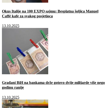
Okus Italije na 100 EXPO sajmu: Besplatna šoljica Manuel
Caffé kafe za svakog posjetioca
13.10.2025
Građani BiH na bankama drže gotovo dvije milijarde više nego
godinu ranije
13.10.2025