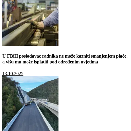
U FBiH poslodavac radnika ne može kazniti smanjenjem plaće,
a višu mu može isplatiti pod određenim uvjetima
13.10.2025