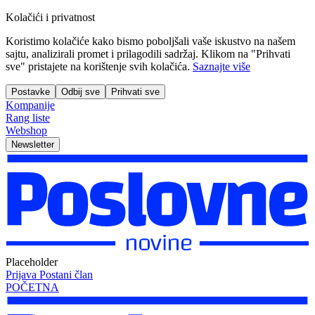
Kolačići i privatnost
Koristimo kolačiće kako bismo poboljšali vaše iskustvo na našem
sajtu, analizirali promet i prilagodili sadržaj. Klikom na "Prihvati
sve" pristajete na korištenje svih kolačića.
Saznajte više
Postavke
Odbij sve
Prihvati sve
Kompanije
Rang liste
Webshop
Newsletter
Placeholder
Prijava
Postani član
POČETNA