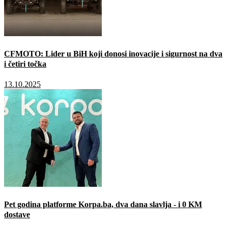
CFMOTO: Lider u BiH koji donosi inovacije i sigurnost na dva
i četiri točka
13.10.2025
Pet godina platforme Korpa.ba, dva dana slavlja - i 0 KM
dostave