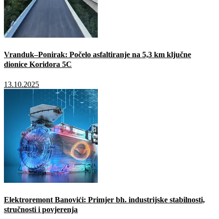
Vranduk–Ponirak: Počelo asfaltiranje na 5,3 km ključne
dionice Koridora 5C
13.10.2025
Elektroremont Banovići: Primjer bh. industrijske stabilnosti,
stručnosti i povjerenja