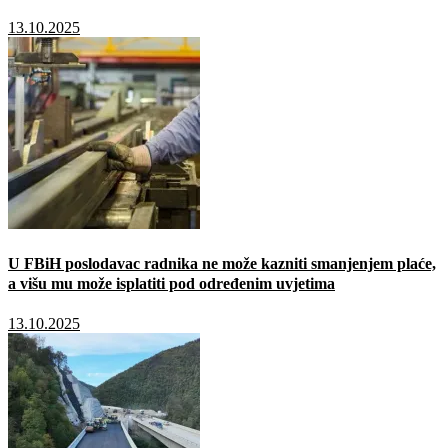
13.10.2025
U FBiH poslodavac radnika ne može kazniti smanjenjem plaće,
a višu mu može isplatiti pod određenim uvjetima
13.10.2025