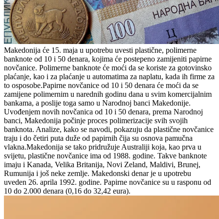
Makedonija će 15. maja u upotrebu uvesti plastične, polimerne
banknote od 10 i 50 denara, kojima će postepeno zamijeniti papirne
novčanice. Polimerne banknote će moći da se koriste za gotovinsko
plaćanje, kao i za plaćanje u automatima za naplatu, kada ih firme za
to osposobe.Papirne novčanice od 10 i 50 denara će moći da se
zamijene polimernim u narednih godinu dana u svim komercijalnim
bankama, a poslije toga samo u Narodnoj banci Makedonije.
Uvođenjem novih novčanica od 10 i 50 denara, prema Narodnoj
banci, Makedonija počinje proces polimerizacije svih svojih
banknota. Analize, kako se navodi, pokazuju da plastične novčanice
traju i do četiri puta duže od papirnih čija su osnova pamučna
vlakna.Makedonija se tako pridružuje Australiji koja, kao prva u
svijetu, plastične novčanice ima od 1988. godine. Takve banknote
imaju i Kanada, Velika Britanija, Novi Zeland, Maldivi, Brunej,
Rumunija i još neke zemlje. Makedonski denar je u upotrebu
uveden 26. aprila 1992. godine. Papirne novčanice su u rasponu od
10 do 2.000 denara (0,16 do 32,42 eura).