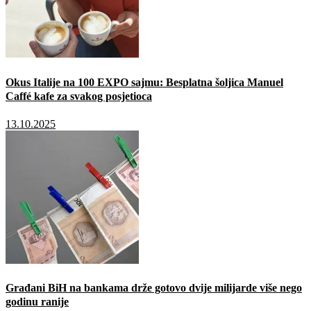
Okus Italije na 100 EXPO sajmu: Besplatna šoljica Manuel
Caffé kafe za svakog posjetioca
13.10.2025
Građani BiH na bankama drže gotovo dvije milijarde više nego
godinu ranije