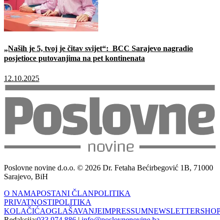
„Naših je 5, tvoj je čitav svijet“: BCC Sarajevo nagradio
posjetioce putovanjima na pet kontinenata
12.10.2025
Poslovne novine d.o.o. © 2026 Dr. Fetaha Bećirbegović 1B, 71000
Sarajevo, BiH
O NAMA
POSTANI ČLAN
POLITIKA
PRIVATNOSTI
POLITIKA
KOLAČIĆA
OGLAŠAVANJE
IMPRESSUM
NEWSLETTER
SHO
Redakcija:
033 974 886
|
info@poslovnenovine.ba