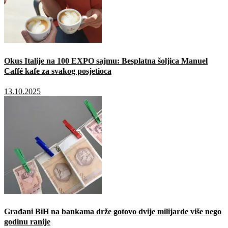
Okus Italije na 100 EXPO sajmu: Besplatna šoljica Manuel
Caffé kafe za svakog posjetioca
13.10.2025
Građani BiH na bankama drže gotovo dvije milijarde više nego
godinu ranije