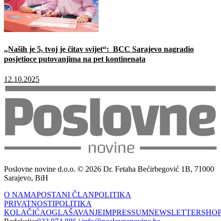
„Naših je 5, tvoj je čitav svijet“: BCC Sarajevo nagradio
posjetioce putovanjima na pet kontinenata
12.10.2025
Poslovne novine d.o.o. © 2026 Dr. Fetaha Bećirbegović 1B, 71000
Sarajevo, BiH
O NAMA
POSTANI ČLAN
POLITIKA
PRIVATNOSTI
POLITIKA
KOLAČIĆA
OGLAŠAVANJE
IMPRESSUM
NEWSLETTER
SHO