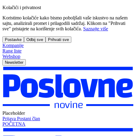
Kolačići i privatnost
Koristimo kolačiće kako bismo poboljšali vaše iskustvo na našem
sajtu, analizirali promet i prilagodili sadržaj. Klikom na "Prihvati
sve" pristajete na korištenje svih kolačića.
Saznajte više
Postavke
Odbij sve
Prihvati sve
Kompanije
Rang liste
Webshop
Newsletter
Placeholder
Prijava
Postani član
POČETNA