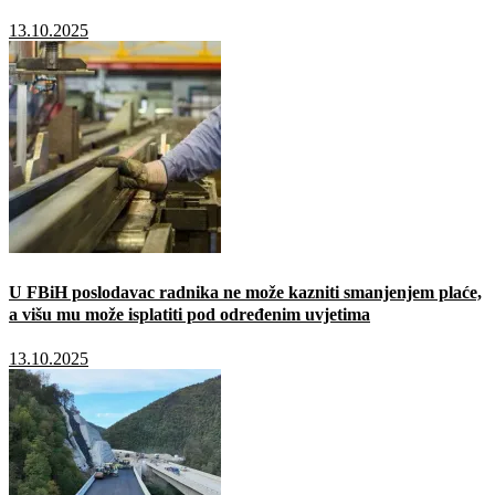
13.10.2025
U FBiH poslodavac radnika ne može kazniti smanjenjem plaće,
a višu mu može isplatiti pod određenim uvjetima
13.10.2025