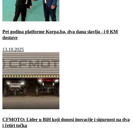
Pet godina platforme Korpa.ba, dva dana slavlja - i 0 KM
dostave
13.10.2025
CFMOTO: Lider u BiH koji donosi inovacije i sigurnost na dva
i četiri točka