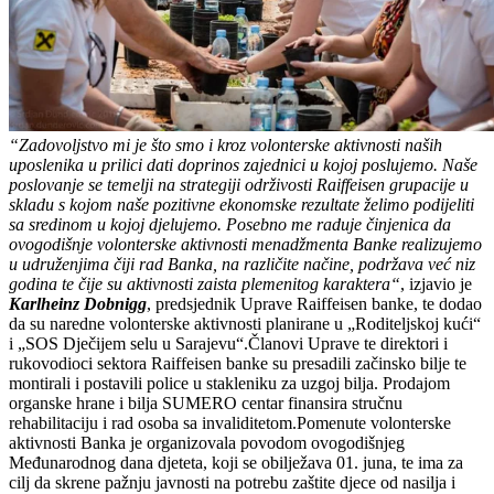
“Zadovoljstvo mi je što smo i kroz volonterske aktivnosti naših
uposlenika u prilici dati doprinos zajednici u kojoj poslujemo. Naše
poslovanje se temelji na strategiji održivosti Raiffeisen grupacije u
skladu s kojom naše pozitivne ekonomske rezultate želimo podijeliti
sa sredinom u kojoj djelujemo. Posebno me raduje činjenica da
ovogodišnje volonterske aktivnosti menadžmenta Banke realizujemo
u udruženjima čiji rad Banka, na različite načine, podržava već niz
godina te čije su aktivnosti zaista plemenitog karaktera“
, izjavio je
Karlheinz Dobnigg
, predsjednik Uprave Raiffeisen banke, te dodao
da su naredne volonterske aktivnosti planirane u „Roditeljskoj kući“
i „SOS Dječijem selu u Sarajevu“.Članovi Uprave te direktori i
rukovodioci sektora Raiffeisen banke su presadili začinsko bilje te
montirali i postavili police u stakleniku za uzgoj bilja. Prodajom
organske hrane i bilja SUMERO centar finansira stručnu
rehabilitaciju i rad osoba sa invaliditetom.Pomenute volonterske
aktivnosti Banka je organizovala povodom ovogodišnjeg
Međunarodnog dana djeteta, koji se obilježava 01. juna, te ima za
cilj da skrene pažnju javnosti na potrebu zaštite djece od nasilja i