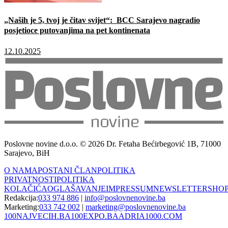
„Naših je 5, tvoj je čitav svijet“: BCC Sarajevo nagradio
posjetioce putovanjima na pet kontinenata
12.10.2025
Poslovne novine d.o.o. © 2026 Dr. Fetaha Bećirbegović 1B, 71000
Sarajevo, BiH
O NAMA
POSTANI ČLAN
POLITIKA
PRIVATNOSTI
POLITIKA
KOLAČIĆA
OGLAŠAVANJE
IMPRESSUM
NEWSLETTER
SHO
Redakcija:
033 974 886
|
info@poslovnenovine.ba
Marketing:
033 742 002
|
marketing@poslovnenovine.ba
100NAJVECIH.BA
100EXPO.BA
ADRIA1000.COM