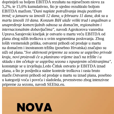
doprinijeli su boljem EBITDA rezultatu na mjesečnom niovu za
5,2%, te 15,6% kumulativno, što je ujedno rezultiralo boljom
EBITDA maržom.
"Dani naplate potraživanja imaju pozitivan
trend; u januaru su iznosili 12 dana, u februaru 11 dana, dok su u
martu iznosili 10 dana. Konzum BiH ulaže veliki trud i angažman u
unapređenje komercijalnih odnosa sa domaćim, regionalnim i
internacionalnim dobavljačima"
, navodi Agrokorova vanredna
Uprava.Sarajevski kiseljak je ostvario u martu veću EBITDA od
plana zbog nižih troškova u svim segmentima poslovanja. Zbog
loših vremenskih prilika, ostvareni prihodi od prodaje u martu
na domaćem i inostranom tržištu (posebno Hrvatska) značajno su
niži od plana.
"Sve aktivnosti pripreme za sezonu se uspješno privode
kraju, novi proizvodi će u planirano vrijeme izaći na tržište i u
skladu s tim očekuje se uspješna sezona s ispunjenim očekivanjima"
,
konstatuje se u izvještaju.Ledo Čitluk ostvario je EBITDA iznad
plana, a što je posljedica stalne kontrole troškova i rasta bruto
marže.Ostvareni prihodi od prodaje u martu su iznad plana, posebno
u kategoriji voća i povrća i sladoleda, prvenstveno zbog intenzivne
pripreme za sezonu, navodi SEEbiz.eu.