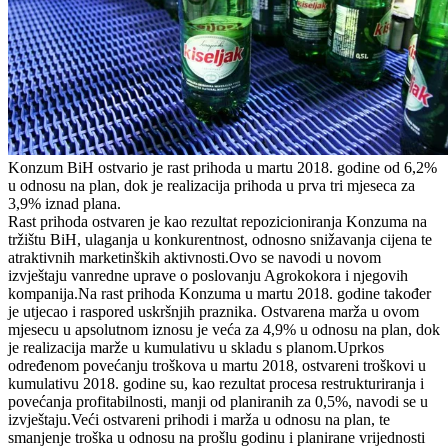
Konzum BiH ostvario je rast prihoda u martu 2018. godine od 6,2%
u odnosu na plan, dok je realizacija prihoda u prva tri mjeseca za
3,9% iznad plana.
Rast prihoda ostvaren je kao rezultat repozicioniranja Konzuma na
tržištu BiH, ulaganja u konkurentnost, odnosno snižavanja cijena te
atraktivnih marketinških aktivnosti.Ovo se navodi u novom
izvještaju vanredne uprave o poslovanju Agrokokora i njegovih
kompanija.Na rast prihoda Konzuma u martu 2018. godine također
je utjecao i raspored uskršnjih praznika. Ostvarena marža u ovom
mjesecu u apsolutnom iznosu je veća za 4,9% u odnosu na plan, dok
je realizacija marže u kumulativu u skladu s planom.Uprkos
određenom povećanju troškova u martu 2018, ostvareni troškovi u
kumulativu 2018. godine su, kao rezultat procesa restrukturiranja i
povećanja profitabilnosti, manji od planiranih za 0,5%, navodi se u
izvještaju.Veći ostvareni prihodi i marža u odnosu na plan, te
smanjenje troška u odnosu na prošlu godinu i planirane vrijednosti