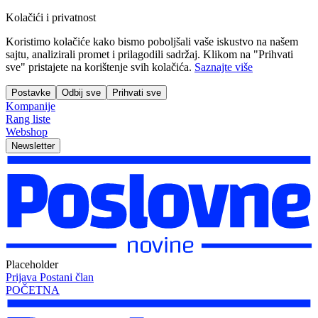
Kolačići i privatnost
Koristimo kolačiće kako bismo poboljšali vaše iskustvo na našem
sajtu, analizirali promet i prilagodili sadržaj. Klikom na "Prihvati
sve" pristajete na korištenje svih kolačića.
Saznajte više
Postavke
Odbij sve
Prihvati sve
Kompanije
Rang liste
Webshop
Newsletter
Placeholder
Prijava
Postani član
POČETNA