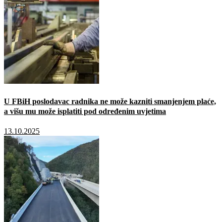
U FBiH poslodavac radnika ne može kazniti smanjenjem plaće,
a višu mu može isplatiti pod određenim uvjetima
13.10.2025