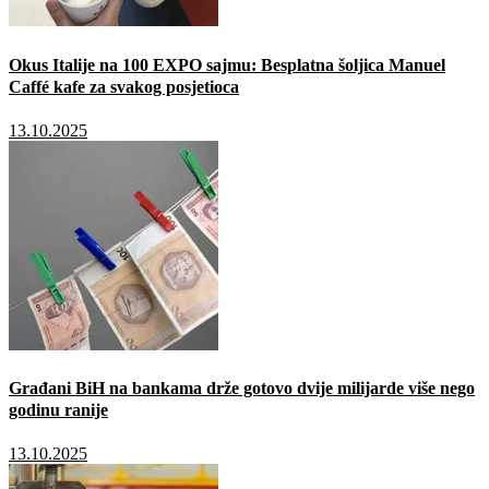
Okus Italije na 100 EXPO sajmu: Besplatna šoljica Manuel
Caffé kafe za svakog posjetioca
13.10.2025
Građani BiH na bankama drže gotovo dvije milijarde više nego
godinu ranije
13.10.2025