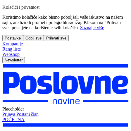
Kolačići i privatnost
Koristimo kolačiće kako bismo poboljšali vaše iskustvo na našem
sajtu, analizirali promet i prilagodili sadržaj. Klikom na "Prihvati
sve" pristajete na korištenje svih kolačića.
Saznajte više
Postavke
Odbij sve
Prihvati sve
Kompanije
Rang liste
Webshop
Newsletter
Placeholder
Prijava
Postani član
POČETNA