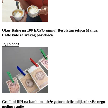
Okus Italije na 100 EXPO sajmu: Besplatna šoljica Manuel
Caffé kafe za svakog posjetioca
13.10.2025
Građani BiH na bankama drže gotovo dvije milijarde više nego
godinu ranije