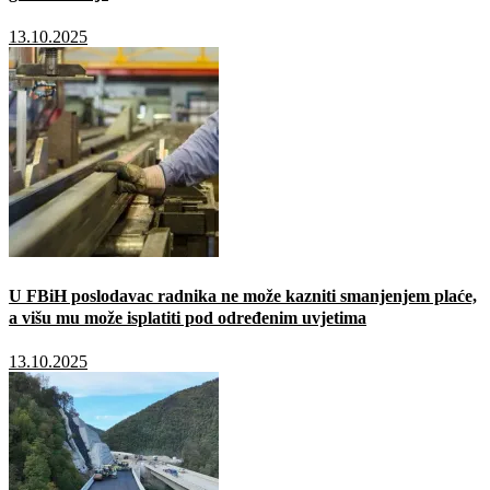
13.10.2025
U FBiH poslodavac radnika ne može kazniti smanjenjem plaće,
a višu mu može isplatiti pod određenim uvjetima
13.10.2025