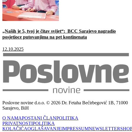
„Naših je 5, tvoj je čitav svijet“: BCC Sarajevo nagradio
posjetioce putovanjima na pet kontinenata
12.10.2025
Poslovne novine d.o.o. © 2026 Dr. Fetaha Bećirbegović 1B, 71000
Sarajevo, BiH
O NAMA
POSTANI ČLAN
POLITIKA
PRIVATNOSTI
POLITIKA
KOLAČIĆA
OGLAŠAVANJE
IMPRESSUM
NEWSLETTER
SHO