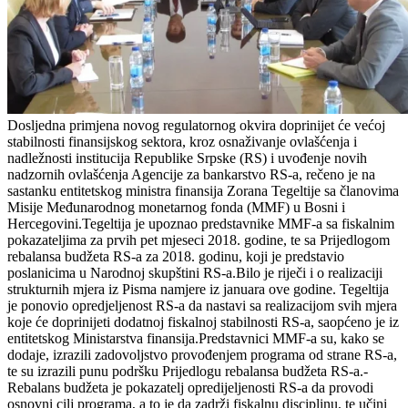
Dosljedna primjena novog regulatornog okvira doprinijet će većoj
stabilnosti finansijskog sektora, kroz osnaživanje ovlašćenja i
nadležnosti institucija Republike Srpske (RS) i uvođenje novih
nadzornih ovlašćenja Agencije za bankarstvo RS-a, rečeno je na
sastanku entitetskog ministra finansija Zorana Tegeltije sa članovima
Misije Međunarodnog monetarnog fonda (MMF) u Bosni i
Hercegovini.Tegeltija je upoznao predstavnike MMF-a sa fiskalnim
pokazateljima za prvih pet mjeseci 2018. godine, te sa Prijedlogom
rebalansa budžeta RS-a za 2018. godinu, koji je predstavio
poslanicima u Narodnoj skupštini RS-a.Bilo je riječi i o realizaciji
strukturnih mjera iz Pisma namjere iz januara ove godine. Tegeltija
je ponovio opredjeljenost RS-a da nastavi sa realizacijom svih mjera
koje će doprinijeti dodatnoj fiskalnoj stabilnosti RS-a, saopćeno je iz
entitetskog Ministarstva finansija.Predstavnici MMF-a su, kako se
dodaje, izrazili zadovoljstvo provođenjem programa od strane RS-a,
te su izrazili punu podršku Prijedlogu rebalansa budžeta RS-a.-
Rebalans budžeta je pokazatelj opredijeljenosti RS-a da provodi
osnovni cilj programa, a to je da zadrži fiskalnu disciplinu, te učini