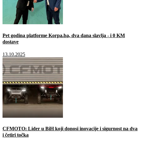
Pet godina platforme Korpa.ba, dva dana slavlja - i 0 KM
dostave
13.10.2025
CFMOTO: Lider u BiH koji donosi inovacije i sigurnost na dva
i četiri točka