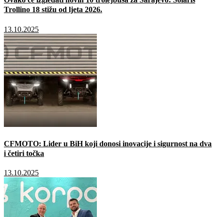
Trollino 18 stižu od ljeta 2026.
13.10.2025
CFMOTO: Lider u BiH koji donosi inovacije i sigurnost na dva
i četiri točka
13.10.2025