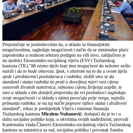
Preporučuje se poslodavcima da, u skladu sa finansijskim
mogućnostima, sagledaju mogućnosti i način da se minimalne plaće
zaposlenika u realnom sektoru podignu na viši nivo, zaključeno je
na sjednici Ekonomsko-socijalnog vijeća (ESV) Tuzlanskog
kantona (TK).''
Mi nismo tijelo koje ima mogućnost da nekome nešto
naloži i da to bude obaveza. Ipak, s obzirom na to da u ovom tijelu
sjede i predstavnici poslodavaca i radnika, složili smo se da
standard i status radnika ne prati u dovoljnoj mjeri rast cijena
osnovnih životnih namirnica, odnosno cijenu življenja uopšte, te
smo u skladu s tim donijeli preporuku da svi poslodavci sagledaju
svoje mogućnosti i u skladu s njima povećaju prije svega, najniža
primanja radnika, te na taj način poprave njihov status i društveni
standard
'', rekao je predsjednik Vijeća i ministar finansija
Tuzlanskog kantona
Miralem Nuhanović
, dodajući da je to i u
duhu socijalne politike koju, u okvirima svojih nadležnosti, provodi
Kantonalna vlada.Članovi Ekonomsko-socijalnog vijeća Tuzlanskog
kantona su ministrica za rad, socijalnu politiku i povratak Sandra