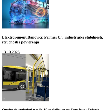
Elektroremont Banovići: Primjer bh. industrijske stabilnosti,
stručnosti i povjerenja
13.10.2025
Ovako će izgledati novih 10 trolejbusa za Sarajevo: Solaris