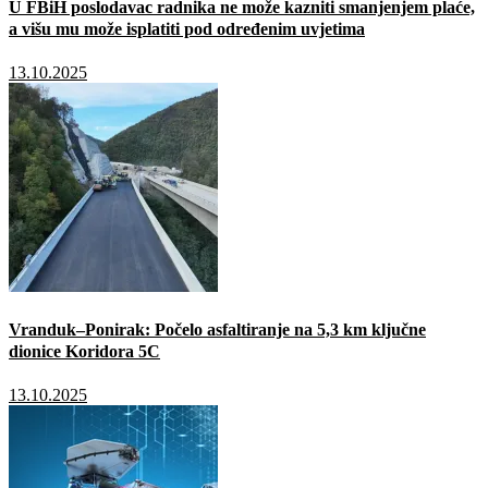
U FBiH poslodavac radnika ne može kazniti smanjenjem plaće,
a višu mu može isplatiti pod određenim uvjetima
13.10.2025
Vranduk–Ponirak: Počelo asfaltiranje na 5,3 km ključne
dionice Koridora 5C
13.10.2025