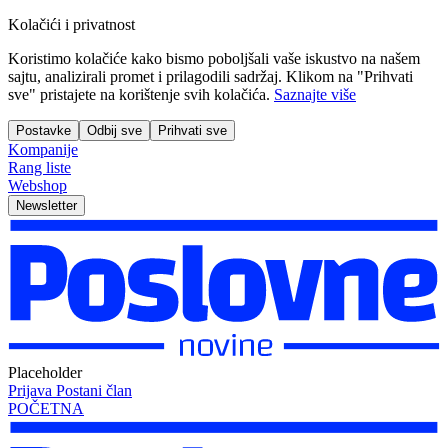
Kolačići i privatnost
Koristimo kolačiće kako bismo poboljšali vaše iskustvo na našem
sajtu, analizirali promet i prilagodili sadržaj. Klikom na "Prihvati
sve" pristajete na korištenje svih kolačića.
Saznajte više
Postavke
Odbij sve
Prihvati sve
Kompanije
Rang liste
Webshop
Newsletter
Placeholder
Prijava
Postani član
POČETNA