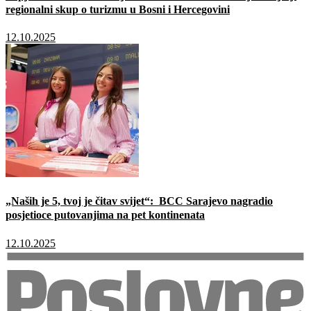
regionalni skup o turizmu u Bosni i Hercegovini
12.10.2025
„Naših je 5, tvoj je čitav svijet“: BCC Sarajevo nagradio
posjetioce putovanjima na pet kontinenata
12.10.2025