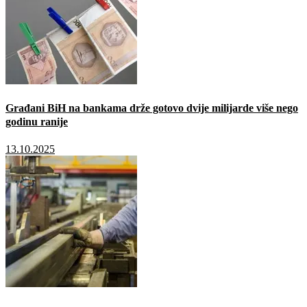
Građani BiH na bankama drže gotovo dvije milijarde više nego
godinu ranije
13.10.2025