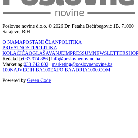
Poslovne novine d.o.o. © 2026 Dr. Fetaha Bećirbegović 1B, 71000
Sarajevo, BiH
O NAMA
POSTANI ČLAN
POLITIKA
PRIVATNOSTI
POLITIKA
KOLAČIĆA
OGLAŠAVANJE
IMPRESSUM
NEWSLETTER
SHO
Redakcija:
033 974 886
|
info@poslovnenovine.ba
Marketing:
033 742 002
|
marketing@poslovnenovine.ba
100NAJVECIH.BA
100EXPO.BA
ADRIA1000.COM
Powered by
Green Code