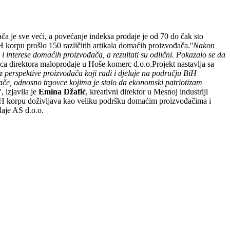
a je sve veći, a povećanje indeksa prodaje je od 70 do čak sto
 korpu prošlo 150 različitih artikala domaćih proizvođača.''
Nakon
i interese domaćih proizvođača, a rezultati su odlični. Pokazalo se da
ica direktora maloprodaje u Hoše komerc d.o.o.Projekt nastavlja sa
 perspektive proizvođača koji radi i djeluje na području BiH
če, odnosno trgovce kojima je stalo da ekonomski patriotizam
'', izjavila je
Emina Džafić
, kreativni direktor u Mesnoj industriji
a BH korpu doživljava kao veliku podršku domaćim proizvođačima i
daje AS d.o.o.