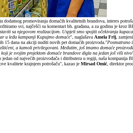
u dodatnog promoviranja domaćih kvalitetnih brandova, interes potrošač
ofitiramo svi, najčešći su komentari bh. građana, a za godinu je kroz BH
aviti sa njegovom realizacijom. Uspjeli smo spojiti očekivanja kupaca 
etar u leđa kampanji Kupujmo domaće
'', naglašava
Amela Frlj
, zamjen
15 dana na akciji nuditi novih pet domaćih proizvoda.''
Posmatrano iz
aštićeni, a kamoli privilegovani. Međutim, još imamo domaće proizvođa
 koji je svojim projektom domaće brandove digla na jedan još viši nivo
o jedan od najvećih proizvođača i ditributera u regiji, naša kompanij
hove kvalitete krajnjem potrošaču'', kazao je
Mirsad Omić
, direktor pro