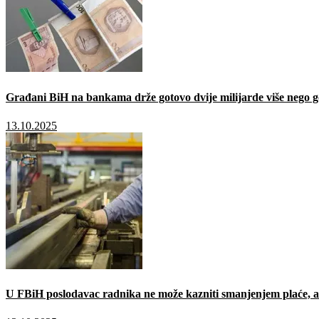
Građani BiH na bankama drže gotovo dvije milijarde više nego g
13.10.2025
U FBiH poslodavac radnika ne može kazniti smanjenjem plaće, a 