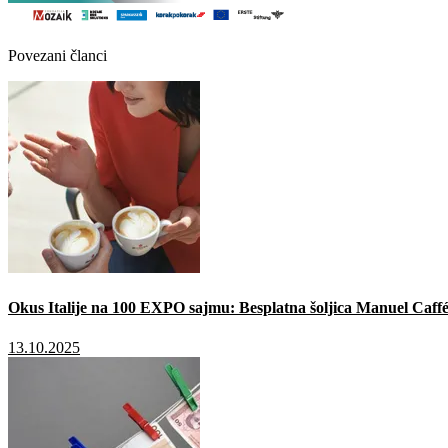
Povezani članci
Okus Italije na 100 EXPO sajmu: Besplatna šoljica Manuel Caffé
13.10.2025