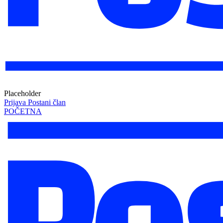
Placeholder
Prijava
Postani član
POČETNA