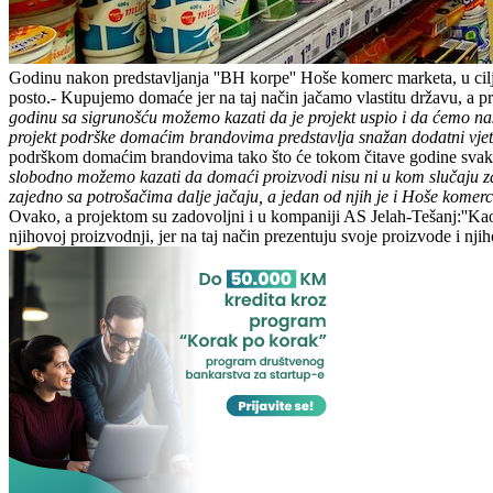
Godinu nakon predstavljanja ''BH korpe'' Hoše komerc marketa, u cilj
posto.- Kupujemo domaće jer na taj način jačamo vlastitu državu, a pr
godinu sa sigrunošću možemo kazati da je projekt uspio i da ćemo nast
projekt podrške domaćim brandovima predstavlja snažan dodatni vj
podrškom domaćim brandovima tako što će tokom čitave godine svakih 
slobodno možemo kazati da domaći proizvodi nisu ni u kom slučaju z
zajedno sa potrošačima dalje jačaju, a jedan od njih je i Hoše komerc
Ovako, a projektom su zadovoljni i u kompaniji AS Jelah-Tešanj:''Ka
njihovoj proizvodnji, jer na taj način prezentuju svoje proizvode i nji