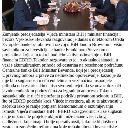
Zamjenik predsjedatelja Vijeća ministara BiH i ministar financija i
trezora Vjekoslav Bevanda razgovarao je danas s direktorom Ureda
Evropske banke za obnovu i razvoj u BiH Ianom Brownom i višim
savjetnikom za investicije te banke Franklinom Stevesom o
projektima koji su u toku i budućim aktivnostima koje u BiH
financira EBRD.Također, razgovarano je i o aktualnoj situaciji u
vezi s akumuliranjem prihoda od cestarina na posebnom podračunu
Centralne banke BiH.Ministar Bevanda, koji je i predsjedatelj
Upravnog odbora Uprave za nedirektno oporezivanje, kazao je da
nije bilo suglasnosti među entitetima u vezi načina raspodjele
prihoda od cestarina čime nisu stvoreni uvjeti da se novac doznači
javnim entiteskim poduzećima za izgradnju autocesta.Tokom
sastanka bilo je riječi o pružanju podršku privatnom sektoru u BiH,
što bi EBRD podržala kroz Vijeće investitora, ali su te aktivnosti u
začetku iako je ranije potpisan Memorandum o razumijevanju
između Vijeća ministara BiH i EBRD-a.Sagovornici su se suglasili
da je nužno u te projekte uključiti i niže razine vlasti zbog
nadležnosti koje imaju i bolje operativnosti, kako ne bi došlo do
zastoja u započetim reformama koje trebaju ubrzati investicijske