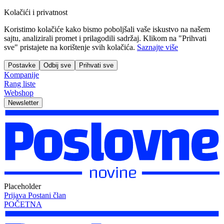
Kolačići i privatnost
Koristimo kolačiće kako bismo poboljšali vaše iskustvo na našem
sajtu, analizirali promet i prilagodili sadržaj. Klikom na "Prihvati
sve" pristajete na korištenje svih kolačića.
Saznajte više
Postavke
Odbij sve
Prihvati sve
Kompanije
Rang liste
Webshop
Newsletter
Placeholder
Prijava
Postani član
POČETNA