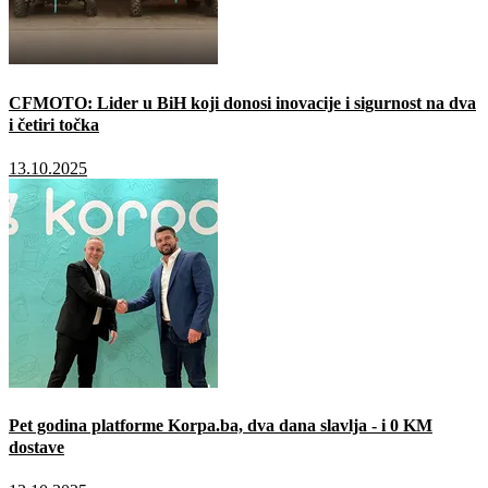
CFMOTO: Lider u BiH koji donosi inovacije i sigurnost na dva
i četiri točka
13.10.2025
Pet godina platforme Korpa.ba, dva dana slavlja - i 0 KM
dostave