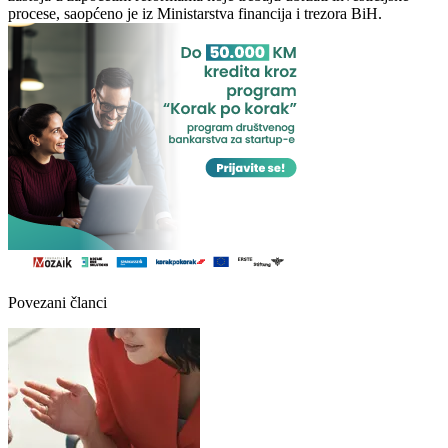
procese, saopćeno je iz Ministarstva financija i trezora BiH.
Povezani članci