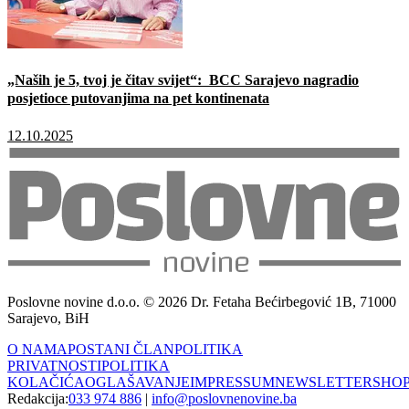
„Naših je 5, tvoj je čitav svijet“: BCC Sarajevo nagradio
posjetioce putovanjima na pet kontinenata
12.10.2025
Poslovne novine d.o.o. © 2026 Dr. Fetaha Bećirbegović 1B, 71000
Sarajevo, BiH
O NAMA
POSTANI ČLAN
POLITIKA
PRIVATNOSTI
POLITIKA
KOLAČIĆA
OGLAŠAVANJE
IMPRESSUM
NEWSLETTER
SHO
Redakcija:
033 974 886
|
info@poslovnenovine.ba