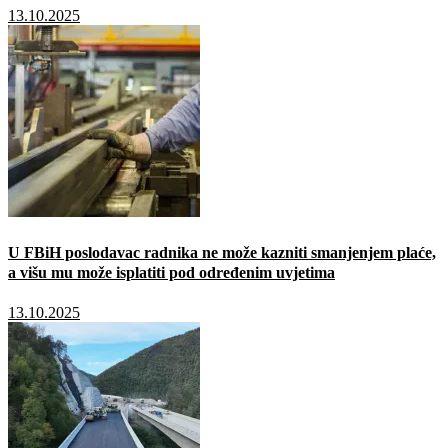
13.10.2025
U FBiH poslodavac radnika ne može kazniti smanjenjem plaće,
a višu mu može isplatiti pod određenim uvjetima
13.10.2025