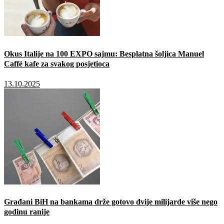
Okus Italije na 100 EXPO sajmu: Besplatna šoljica Manuel
Caffé kafe za svakog posjetioca
13.10.2025
Građani BiH na bankama drže gotovo dvije milijarde više nego
godinu ranije