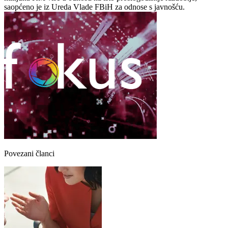
saopćeno je iz Ureda Vlade FBiH za odnose s javnošću.
Povezani članci