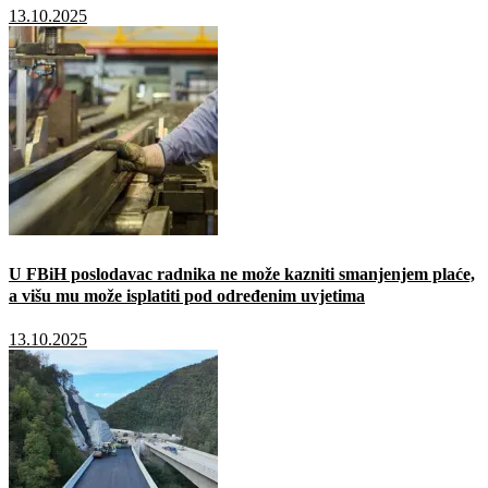
13.10.2025
U FBiH poslodavac radnika ne može kazniti smanjenjem plaće,
a višu mu može isplatiti pod određenim uvjetima
13.10.2025