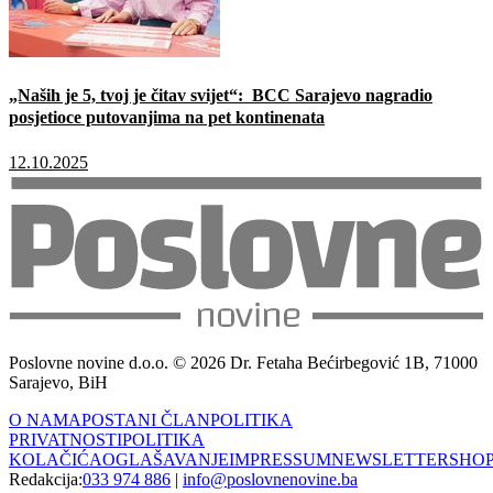
„Naših je 5, tvoj je čitav svijet“: BCC Sarajevo nagradio
posjetioce putovanjima na pet kontinenata
12.10.2025
Poslovne novine d.o.o. © 2026 Dr. Fetaha Bećirbegović 1B, 71000
Sarajevo, BiH
O NAMA
POSTANI ČLAN
POLITIKA
PRIVATNOSTI
POLITIKA
KOLAČIĆA
OGLAŠAVANJE
IMPRESSUM
NEWSLETTER
SHO
Redakcija:
033 974 886
|
info@poslovnenovine.ba