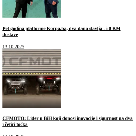
Pet godina platforme Korpa.ba, dva dana slavlja - i 0 KM
dostave
13.10.2025
CFMOTO: Lider u BiH koji donosi inovacije i sigurnost na dva
i četiri točka