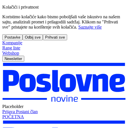
Kolačići i privatnost
Koristimo kolačiće kako bismo poboljšali vaše iskustvo na našem
sajtu, analizirali promet i prilagodili sadržaj. Klikom na "Prihvati
sve" pristajete na korištenje svih kolačića.
Saznajte više
Postavke
Odbij sve
Prihvati sve
Kompanije
Rang liste
Webshop
Newsletter
Placeholder
Prijava
Postani član
POČETNA