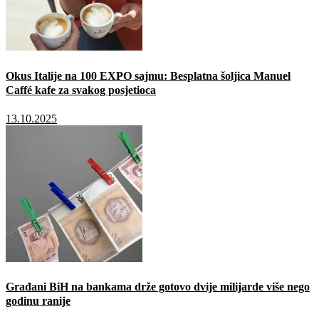
Okus Italije na 100 EXPO sajmu: Besplatna šoljica Manuel
Caffé kafe za svakog posjetioca
13.10.2025
Građani BiH na bankama drže gotovo dvije milijarde više nego
godinu ranije