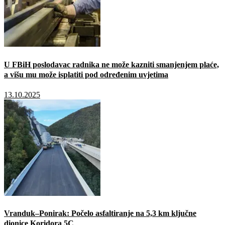
U FBiH poslodavac radnika ne može kazniti smanjenjem plaće,
a višu mu može isplatiti pod određenim uvjetima
13.10.2025
Vranduk–Ponirak: Počelo asfaltiranje na 5,3 km ključne
dionice Koridora 5C