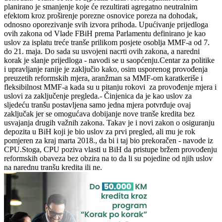
planirano je smanjenje koje će rezultirati agregatno neutralnim
efektom kroz proširenje porezne osnovice poreza na dohodak,
odnosno oporezivanje svih izvora prihoda. Upućivanje prijedloga
ovih zakona od Vlade FBiH prema Parlamentu definirano je kao
uslov za isplatu treće tranše prilikom posjete osoblja MMF-a od 7.
do 21. maja. Do sada su usvojeni nacrti ovih zakona, a naredni
korak je slanje prijedloga - navodi se u saopćenju.Centar za politike
i upravljanje ranije je zaključio kako, osim usporenog provođenja
preuzetih reformskih mjera, aranžman sa MMF-om karatkeriše i
fleksibilnost MMF-a kada su u pitanju rokovi za provođenje mjera i
uslovi za zaključenje pregleda.- Činjenica da je kao uslov za
sljedeću tranšu postavljena samo jedna mjera potvrđuje ovaj
zaključak jer se omogućava dobijanje nove tranše kredita bez
usvajanja drugih važnih zakona. Takav je i novi zakon o osiguranju
depozita u BiH koji je bio uslov za prvi pregled, ali mu je rok
pomjeren za kraj marta 2018., da bi i taj bio prekoračen - navode iz
CPU.Stoga, CPU poziva vlasti u BiH da pristupe bržem provođenju
reformskih obaveza bez obzira na to da li su pojedine od njih uslov
na narednu tranšu kredita ili ne.