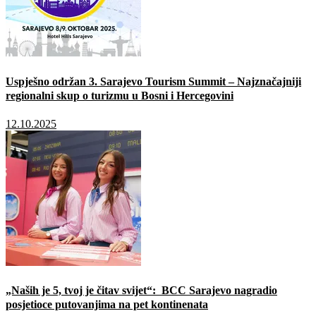
Uspješno održan 3. Sarajevo Tourism Summit – Najznačajniji
regionalni skup o turizmu u Bosni i Hercegovini
12.10.2025
„Naših je 5, tvoj je čitav svijet“: BCC Sarajevo nagradio
posjetioce putovanjima na pet kontinenata