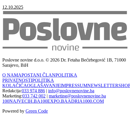
12.10.2025
Poslovne novine d.o.o. © 2026 Dr. Fetaha Bećirbegović 1B, 71000
Sarajevo, BiH
O NAMA
POSTANI ČLAN
POLITIKA
PRIVATNOSTI
POLITIKA
KOLAČIĆA
OGLAŠAVANJE
IMPRESSUM
NEWSLETTER
SHO
Redakcija:
033 974 886
|
info@poslovnenovine.ba
Marketing:
033 742 002
|
marketing@poslovnenovine.ba
100NAJVECIH.BA
100EXPO.BA
ADRIA1000.COM
Powered by
Green Code