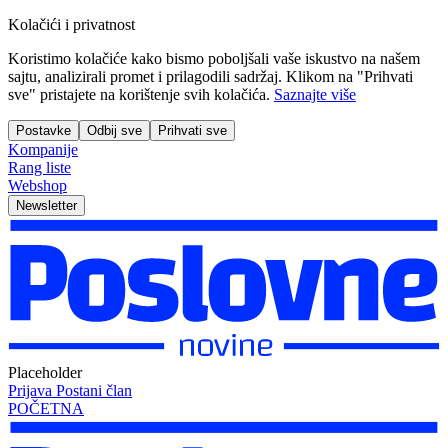
Kolačići i privatnost
Koristimo kolačiće kako bismo poboljšali vaše iskustvo na našem
sajtu, analizirali promet i prilagodili sadržaj. Klikom na "Prihvati
sve" pristajete na korištenje svih kolačića.
Saznajte više
Postavke
Odbij sve
Prihvati sve
Kompanije
Rang liste
Webshop
Newsletter
Placeholder
Prijava
Postani član
POČETNA