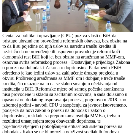
Centar za politike i upravljanje (CPU) poziva vlasti u BiH da
pristupe ubrzanijem provođenju reformskih obaveza, bez obzira na
to da li su pojedine od njih uslov za narednu tranšu kredita ili
ne.Ističu da neprovođenje ili usporeno provođenje reformi koči
ekonomski rast BiH koji je, bez obzira na aranžman sa MMF-om,
osnovna svrha reformskog procesa.- Dostavljanje prijedloga Zakona
o porezu na dohodak i Zakona o doprinosima Parlamentu FBiH
određeno je kao jedini uslov za zaključenje drugog pregleda u
okviru Proširenog aranžmana sa MMF-om i dobijanje treće tranše
kredita, što ukazuje na to da se stalno smanjuju očekivanja od
institucija u BiH. Reformske mjere od samog početka aranžmana
nisu provođene u skladu sa zacrtanim rokovima, a sada dolazimo u
opasnost od dodatnog usporavanja procesa, pogotovo u 2018. kao
izbornoj godini - navodi CPU u saopćenju za javnost.Istovremeno,
podsjeća da novi zakon o porezu na dohodak i zakon o
doprinosima, u skladu sa preporukama osoblja MMF-a, trebaju
rezultirati umanjenjem stopa obaveznih doprinosa, te
pojednostavljenjem i poboljšanjem efikasnosti sistema poreza na
dohodak.- Kako se ne bi ugrozila održivost socijalnih fondova