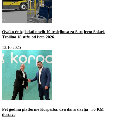
Ovako će izgledati novih 10 trolejbusa za Sarajevo: Solaris
Trollino 18 stižu od ljeta 2026.
13.10.2025
Pet godina platforme Korpa.ba, dva dana slavlja - i 0 KM
dostave