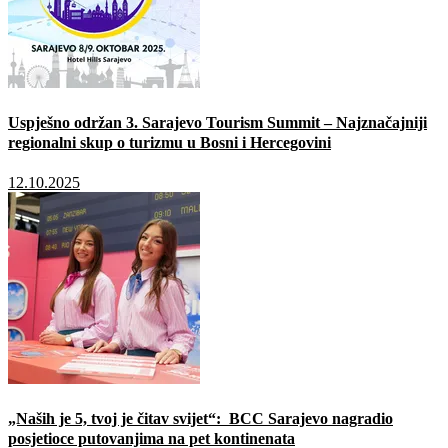
Uspješno održan 3. Sarajevo Tourism Summit – Najznačajniji
regionalni skup o turizmu u Bosni i Hercegovini
12.10.2025
„Naših je 5, tvoj je čitav svijet“: BCC Sarajevo nagradio
posjetioce putovanjima na pet kontinenata