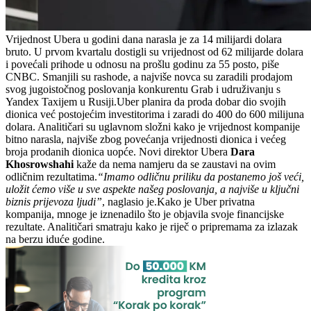
Vrijednost Ubera u godini dana narasla je za 14 milijardi dolara
bruto. U prvom kvartalu dostigli su vrijednost od 62 milijarde dolara
i povećali prihode u odnosu na prošlu godinu za 55 posto, piše
CNBC. Smanjili su rashode, a najviše novca su zaradili prodajom
svog jugoistočnog poslovanja konkurentu Grab i udruživanju s
Yandex Taxijem u Rusiji.Uber planira da proda dobar dio svojih
dionica već postojećim investitorima i zaradi do 400 do 600 milijuna
dolara. Analitičari su uglavnom složni kako je vrijednost kompanije
bitno narasla, najviše zbog povećanja vrijednosti dionica i većeg
broja prodanih dionica uopće. Novi direktor Ubera
Dara
Khosrowshahi
kaže da nema namjeru da se zaustavi na ovim
odličnim rezultatima.
“Imamo odličnu priliku da postanemo još veći,
uložit ćemo više u sve aspekte našeg poslovanja, a najviše u ključni
biznis prijevoza ljudi”
, naglasio je.Kako je Uber privatna
kompanija, mnoge je iznenadilo što je objavila svoje financijske
rezultate. Analitičari smatraju kako je riječ o pripremama za izlazak
na berzu iduće godine.