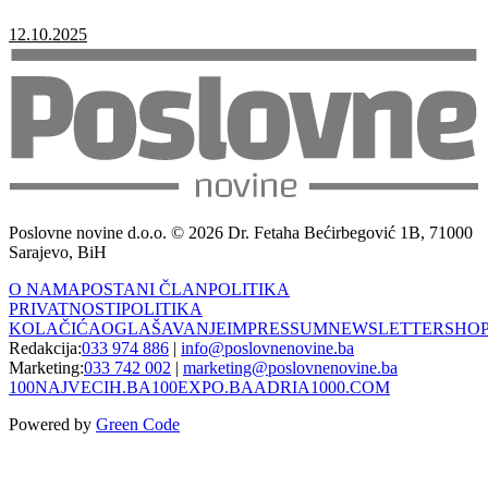
12.10.2025
Poslovne novine d.o.o. © 2026 Dr. Fetaha Bećirbegović 1B, 71000
Sarajevo, BiH
O NAMA
POSTANI ČLAN
POLITIKA
PRIVATNOSTI
POLITIKA
KOLAČIĆA
OGLAŠAVANJE
IMPRESSUM
NEWSLETTER
SHO
Redakcija:
033 974 886
|
info@poslovnenovine.ba
Marketing:
033 742 002
|
marketing@poslovnenovine.ba
100NAJVECIH.BA
100EXPO.BA
ADRIA1000.COM
Powered by
Green Code