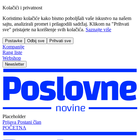
Kolačići i privatnost
Koristimo kolačiće kako bismo poboljšali vaše iskustvo na našem
sajtu, analizirali promet i prilagodili sadržaj. Klikom na "Prihvati
sve" pristajete na korištenje svih kolačića.
Saznajte više
Postavke
Odbij sve
Prihvati sve
Kompanije
Rang liste
Webshop
Newsletter
Placeholder
Prijava
Postani član
POČETNA