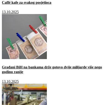
Caffé kafe za svakog posjetioca
13.10.2025
Građani BiH na bankama drže gotovo dvije milijarde više nego
godinu ranije
13.10.2025