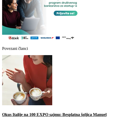
Povezani članci
Okus Italije na 100 EXPO sajmu: Besplatna šoljica Manuel