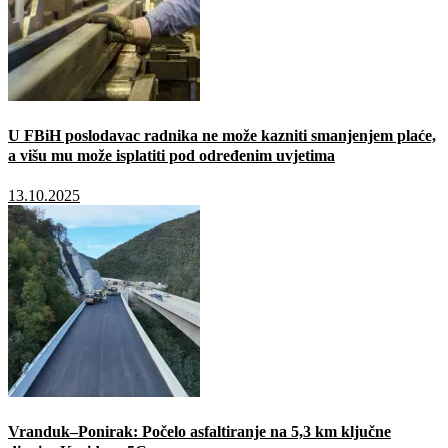
U FBiH poslodavac radnika ne može kazniti smanjenjem plaće,
a višu mu može isplatiti pod određenim uvjetima
13.10.2025
Vranduk–Ponirak: Počelo asfaltiranje na 5,3 km ključne