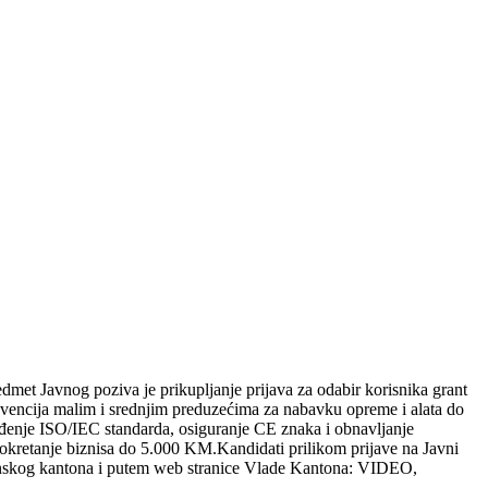
dmet Javnog poziva je prikupljanje prijava za odabir korisnika grant
bvencija malim i srednjim preduzećima za nabavku opreme i alata do
đenje ISO/IEC standarda, osiguranje CE znaka i obnavljanje
kretanje biznisa do 5.000 KM.Kandidati prilikom prijave na Javni
uzlanskog kantona i putem web stranice Vlade Kantona: VIDEO,