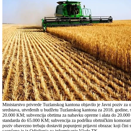
Ministarstvo privrede Tuzlanskog kantona objavilo je Javni poziv za 
sredstava, utvrđenih u budžetu Tuzlanskog kantona za 2018. godine, 
20.000 KM; subvencija obrtima za nabavku opreme i alata do 20.000 
standarda do 65.000 KM; subvencija za podršku obrtničkim komorama 
poziv obavezno trebaju dostaviti popunjeni prijavni obrazac koji čin
saopćeno je iz Odjeljenja za informisanje Vlade TK.