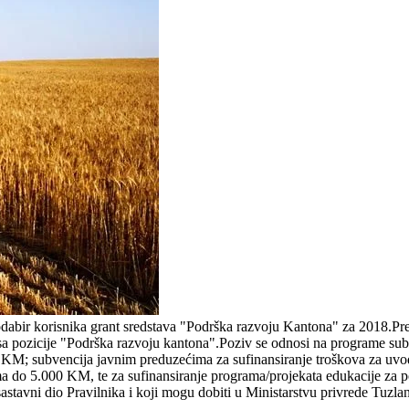
odabir korisnika grant sredstava "Podrška razvoju Kantona" za 2018.Pre
sa pozicije "Podrška razvoju kantona".Poziv se odnosi na programe su
KM; subvencija javnim preduzećima za sufinansiranje troškova za uvo
do 5.000 KM, te za sufinansiranje programa/projekata edukacije za po
i sastavni dio Pravilnika i koji mogu dobiti u Ministarstvu privrede T