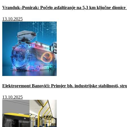
Vranduk–Ponirak: Počelo asfaltiranje na 5,3 km ključne dionic
13.10.2025
Elektroremont Banovići: Primjer bh. industrijske stabilnosti, stru
13.10.2025