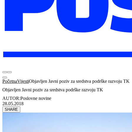
Početna
Vijesti
Objavljen Javni poziv za sredstva podrške razvoju TK
Objavljen Javni poziv za sredstva podrške razvoju TK
AUTOR:
Poslovne novine
28.05.2018
SHARE