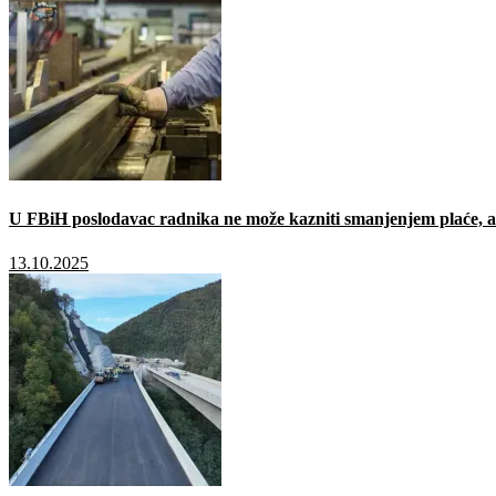
U FBiH poslodavac radnika ne može kazniti smanjenjem plaće, a 
13.10.2025