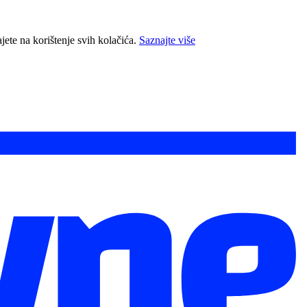
jete na korištenje svih kolačića.
Saznajte više