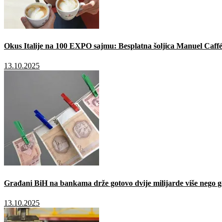
Okus Italije na 100 EXPO sajmu: Besplatna šoljica Manuel Caffé
13.10.2025
Građani BiH na bankama drže gotovo dvije milijarde više nego g
13.10.2025