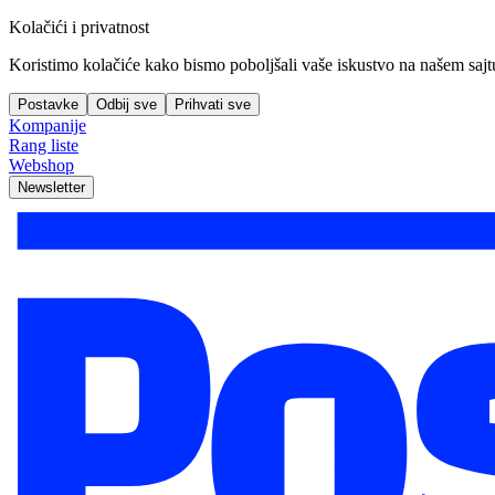
Kolačići i privatnost
Koristimo kolačiće kako bismo poboljšali vaše iskustvo na našem sajtu, 
Postavke
Odbij sve
Prihvati sve
Kompanije
Rang liste
Webshop
Newsletter