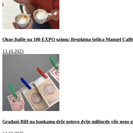
Okus Italije na 100 EXPO sajmu: Besplatna šoljica Manuel Caffé
13.10.2025
Građani BiH na bankama drže gotovo dvije milijarde više nego g