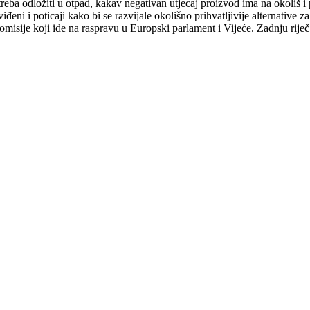
eba odložiti u otpad, kakav negativan utjecaj proizvod ima na okoliš i p
đeni i poticaji kako bi se razvijale okolišno prihvatljivije alternative 
omisije koji ide na raspravu u Europski parlament i Vijeće. Zadnju riječ