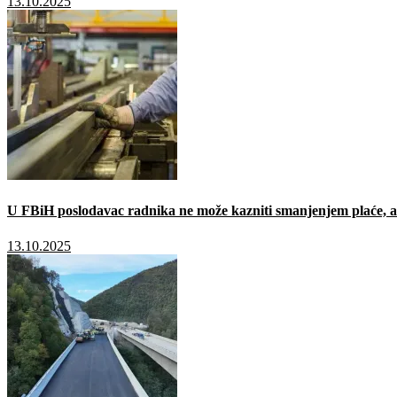
13.10.2025
U FBiH poslodavac radnika ne može kazniti smanjenjem plaće, a 
13.10.2025