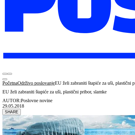
Početna
Održivo poslovanje
EU želi zabraniti štapiće za uši, plastični 
EU želi zabraniti štapiće za uši, plastični pribor, slamke
AUTOR:
Poslovne novine
29.05.2018
SHARE