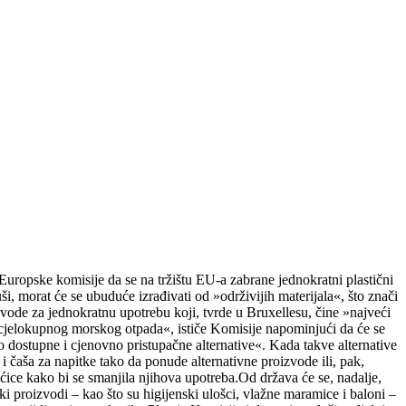
m Europske komisije da se na tržištu EU-a zabrane jednokratni plastični
ši, morat će se ubuduće izrađivati od »održivijih materijala«, što znači
izvode za jednokratnu upotrebu koji, tvrde u Bruxellesu, čine »najveći
o cjelokupnog morskog otpada«, ističe Komisije napominjući da će se
ko dostupne i cjenovno pristupačne alternative«. Kada takve alternative
 čaša za napitke tako da ponude alternativne proizvode ili, pak,
ećice kako bi se smanjila njihova upotreba.Od država će se, nadalje,
i proizvodi – kao što su higijenski ulošci, vlažne maramice i baloni –