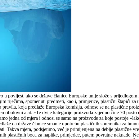
skoro u povijest, ako se države članice Europske unije slože s prijedlogo
m riječima, spomenuti predmeti, kao i, primjerice, plastični štapići za u
ova pravila, koja predlaže Europska komisija, odnose se na plastične pro
n ribolovni alat. »Te dvije kategorije proizvoda zajedno čine 70 post
e samo jedna od mjera i odnosi se samo na proizvode za koje postoje »la
edlaže da države članice smanje upotrebu plastičnih spremnika za hranu i
ti. Takva mjera, podsjetimo, već je primijenjena na deblje plastične vr
tnih plastičnih boca za napitke, primjerice, putem povratne naknade. Nek