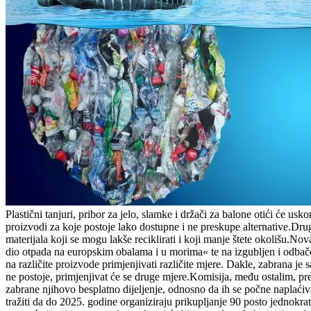
Plastični tanjuri, pribor za jelo, slamke i držači za balone otići će u
proizvodi za koje postoje lako dostupne i ne preskupe alternative.Drugi
materijala koji se mogu lakše reciklirati i koji manje štete okolišu.N
dio otpada na europskim obalama i u morima« te na izgubljen i odbače
na različite proizvode primjenjivati različite mjere. Dakle, zabrana j
ne postoje, primjenjivat će se druge mjere.Komisija, među ostalim, pr
zabrane njihovo besplatno dijeljenje, odnosno da ih se počne naplaćiva
tražiti da do 2025. godine organiziraju prikupljanje 90 posto jednokra