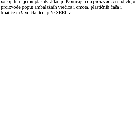
ostoji li u njemu plastika.Plan je Komisije i da proizvođači sudjeluju
za proizvode poput ambalažnih vrećica i omota, plastičnih čaša i
 imat će države članice, piše SEEbiz.