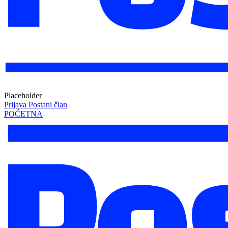
Placeholder
Prijava
Postani član
POČETNA