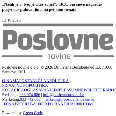
„Naših je 5, tvoj je čitav svijet“: BCC Sarajevo nagradio
posjetioce putovanjima na pet kontinenata
12.10.2025
Poslovne novine d.o.o. © 2026 Dr. Fetaha Bećirbegović 1B, 71000
Sarajevo, BiH
O NAMA
POSTANI ČLAN
POLITIKA
PRIVATNOSTI
POLITIKA
KOLAČIĆA
OGLAŠAVANJE
IMPRESSUM
NEWSLETTER
SHO
Redakcija:
033 974 886
|
info@poslovnenovine.ba
Marketing:
033 742 002
|
marketing@poslovnenovine.ba
100NAJVECIH.BA
100EXPO.BA
ADRIA1000.COM
Powered by
Green Code