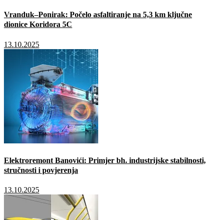
Vranduk–Ponirak: Počelo asfaltiranje na 5,3 km ključne
dionice Koridora 5C
13.10.2025
Elektroremont Banovići: Primjer bh. industrijske stabilnosti,
stručnosti i povjerenja
13.10.2025