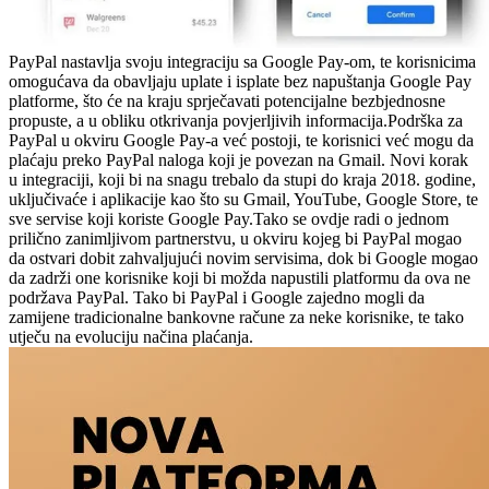
PayPal nastavlja svoju integraciju sa Google Pay-om, te korisnicima
omogućava da obavljaju uplate i isplate bez napuštanja Google Pay
platforme, što će na kraju sprječavati potencijalne bezbjednosne
propuste, a u obliku otkrivanja povjerljivih informacija.Podrška za
PayPal u okviru Google Pay-a već postoji, te korisnici već mogu da
plaćaju preko PayPal naloga koji je povezan na Gmail. Novi korak
u integraciji, koji bi na snagu trebalo da stupi do kraja 2018. godine,
uključivaće i aplikacije kao što su Gmail, YouTube, Google Store, te
sve servise koji koriste Google Pay.Tako se ovdje radi o jednom
prilično zanimljivom partnerstvu, u okviru kojeg bi PayPal mogao
da ostvari dobit zahvaljujući novim servisima, dok bi Google mogao
da zadrži one korisnike koji bi možda napustili platformu da ova ne
podržava PayPal. Tako bi PayPal i Google zajedno mogli da
zamijene tradicionalne bankovne račune za neke korisnike, te tako
utječu na evoluciju načina plaćanja.