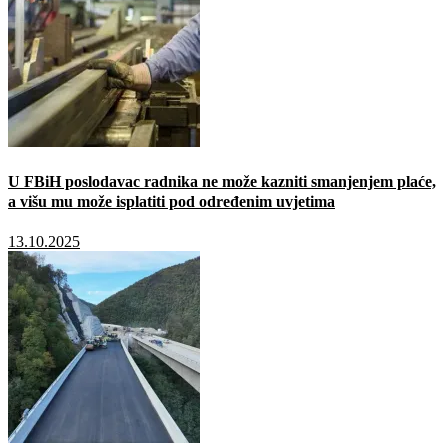
U FBiH poslodavac radnika ne može kazniti smanjenjem plaće,
a višu mu može isplatiti pod određenim uvjetima
13.10.2025