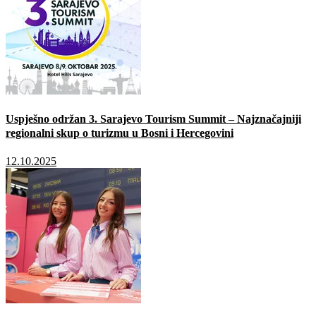
Uspješno održan 3. Sarajevo Tourism Summit – Najznačajniji
regionalni skup o turizmu u Bosni i Hercegovini
12.10.2025