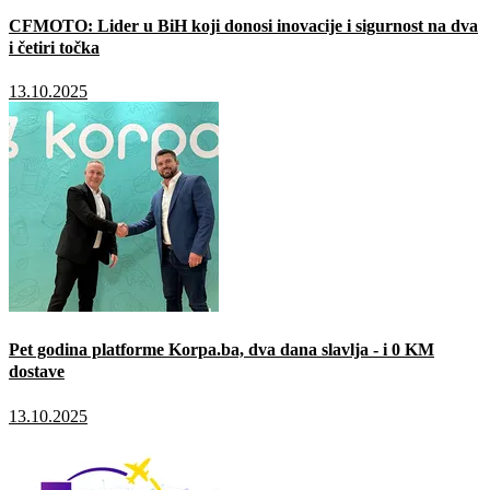
CFMOTO: Lider u BiH koji donosi inovacije i sigurnost na dva
i četiri točka
13.10.2025
Pet godina platforme Korpa.ba, dva dana slavlja - i 0 KM
dostave
13.10.2025