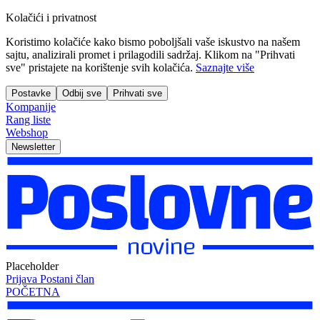
Kolačići i privatnost
Koristimo kolačiće kako bismo poboljšali vaše iskustvo na našem
sajtu, analizirali promet i prilagodili sadržaj. Klikom na "Prihvati
sve" pristajete na korištenje svih kolačića.
Saznajte više
Postavke
Odbij sve
Prihvati sve
Kompanije
Rang liste
Webshop
Newsletter
Placeholder
Prijava
Postani član
POČETNA