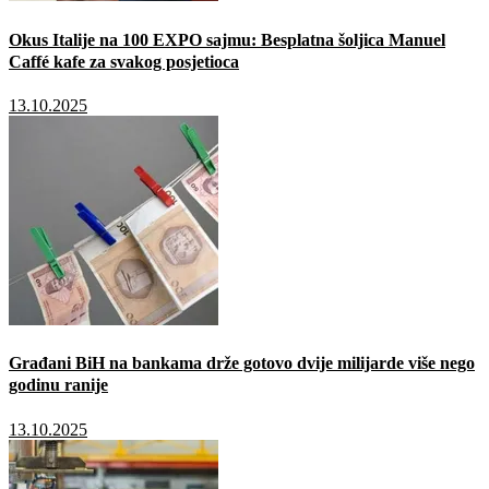
Okus Italije na 100 EXPO sajmu: Besplatna šoljica Manuel
Caffé kafe za svakog posjetioca
13.10.2025
Građani BiH na bankama drže gotovo dvije milijarde više nego
godinu ranije
13.10.2025