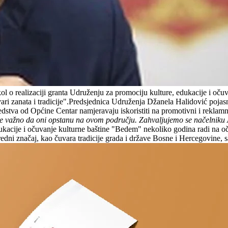
 o realizaciji granta Udruženju za promociju kulture, edukacije i oču
ri zanata i tradicije".Predsjednica Udruženja Džanela Halidović pojas
stva od Općine Centar namjeravaju iskoristiti na promotivni i reklamni 
 je važno da oni opstanu na ovom području. Zahvaljujemo se načelniku
ukacije i očuvanje kulturne baštine "Bedem" nekoliko godina radi na oč
redni značaj, kao čuvara tradicije grada i države Bosne i Hercegovine, 