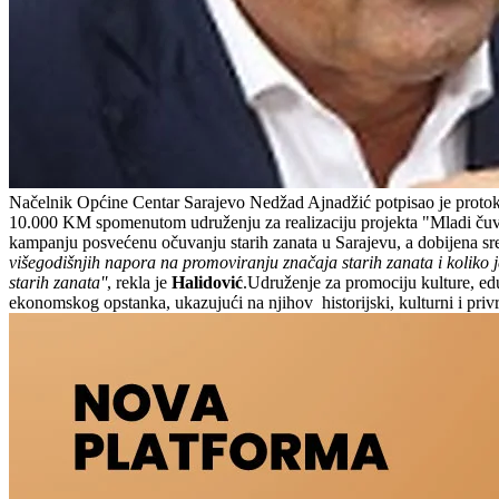
Načelnik Općine Centar Sarajevo Nedžad Ajnadžić potpisao je protokol
10.000 KM spomenutom udruženju za realizaciju projekta "Mladi čuva
kampanju posvećenu očuvanju starih zanata u Sarajevu, a dobijena sred
višegodišnjih napora na promoviranju značaja starih zanata i koliko
starih zanata''
, rekla je
Halidović
.Udruženje za promociju kulture, ed
ekonomskog opstanka, ukazujući na njihov historijski, kulturni i priv