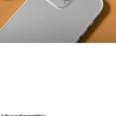
 kafe za svakog posjetioca