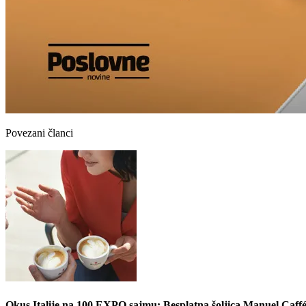
Povezani članci
Okus Italije na 100 EXPO sajmu: Besplatna šoljica Manuel Caffé