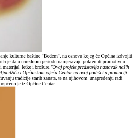
vanje kulturne baštine "Bedem", na osnovu kojeg će Općina izdvojiti
nila je da u narednom periodu namjeravaju pokrenuti promotivnu
materijal, letke i brošure.
''Ovaj projekt predstavlja nastavak naših
 Ajnadžiću i Općinskom vijeću Centar na ovoj podršci u promociji
uvanju tradicije starih zanata, te na njihovom unapređenju radi
saopćeno je iz Općine Centar.