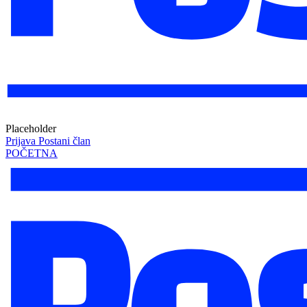
Placeholder
Prijava
Postani član
POČETNA