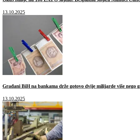
13.10.2025
Građani BiH na bankama drže gotovo dvije milijarde više nego g
13.10.2025