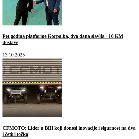
Pet godina platforme Korpa.ba, dva dana slavlja - i 0 KM
dostave
13.10.2025
CFMOTO: Lider u BiH koji donosi inovacije i sigurnost na dva
i četiri točka