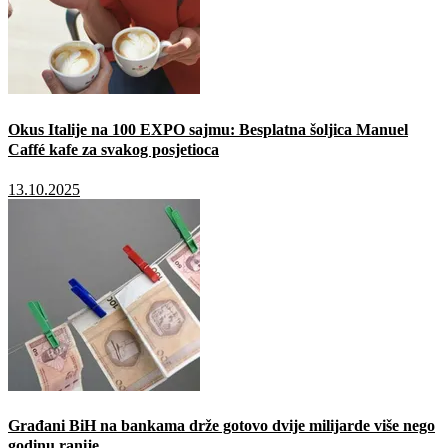
Okus Italije na 100 EXPO sajmu: Besplatna šoljica Manuel
Caffé kafe za svakog posjetioca
13.10.2025
Građani BiH na bankama drže gotovo dvije milijarde više nego
godinu ranije