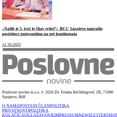
„Naših je 5, tvoj je čitav svijet“: BCC Sarajevo nagradio
posjetioce putovanjima na pet kontinenata
12.10.2025
Poslovne novine d.o.o. © 2026 Dr. Fetaha Bećirbegović 1B, 71000
Sarajevo, BiH
O NAMA
POSTANI ČLAN
POLITIKA
PRIVATNOSTI
POLITIKA
KOLAČIĆA
OGLAŠAVANJE
IMPRESSUM
NEWSLETTER
SHO