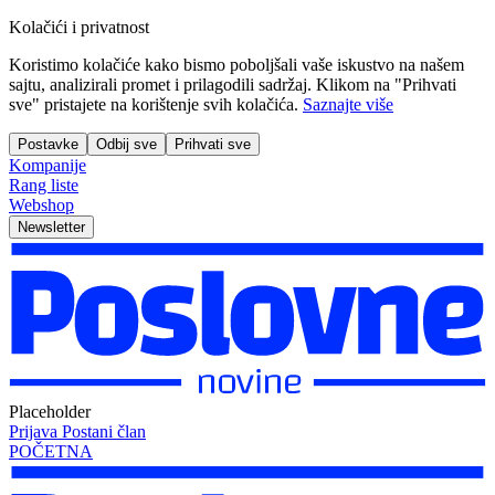
Kolačići i privatnost
Koristimo kolačiće kako bismo poboljšali vaše iskustvo na našem
sajtu, analizirali promet i prilagodili sadržaj. Klikom na "Prihvati
sve" pristajete na korištenje svih kolačića.
Saznajte više
Postavke
Odbij sve
Prihvati sve
Kompanije
Rang liste
Webshop
Newsletter
Placeholder
Prijava
Postani član
POČETNA