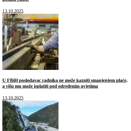
13.10.2025
U FBiH poslodavac radnika ne može kazniti smanjenjem plaće,
a višu mu može isplatiti pod određenim uvjetima
13.10.2025