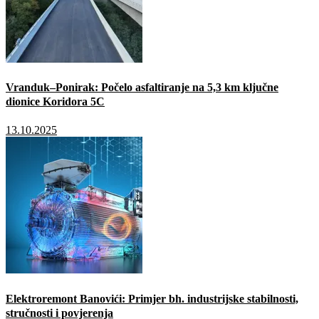
Vranduk–Ponirak: Počelo asfaltiranje na 5,3 km ključne
dionice Koridora 5C
13.10.2025
Elektroremont Banovići: Primjer bh. industrijske stabilnosti,
stručnosti i povjerenja