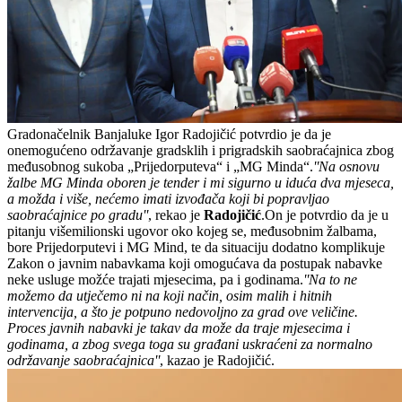
Gradonačelnik Banjaluke Igor Radojičić potvrdio je da je
onemogućeno održavanje gradsklih i prigradskih saobraćajnica zbog
međusobnog sukoba „Prijedorputeva“ i „MG Minda“.
''Na osnovu
žalbe MG Minda oboren je tender i mi sigurno u iduća dva mjeseca,
a možda i više, nećemo imati izvođača koji bi popravljao
saobraćajnice po gradu''
, rekao je
Radojičić
.On je potvrdio da je u
pitanju višemilionski ugovor oko kojeg se, međusobnim žalbama,
bore Prijedorputevi i MG Mind, te da situaciju dodatno komplikuje
Zakon o javnim nabavkama koji omogućava da postupak nabavke
neke usluge možće trajati mjesecima, pa i godinama.
''Na to ne
možemo da utječemo ni na koji način, osim malih i hitnih
intervencija, a što je potpuno nedovoljno za grad ove veličine.
Proces javnih nabavki je takav da može da traje mjesecima i
godinama, a zbog svega toga su građani uskraćeni za normalno
održavanje saobraćajnica''
, kazao je Radojičić.