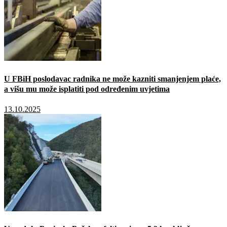
U FBiH poslodavac radnika ne može kazniti smanjenjem plaće,
a višu mu može isplatiti pod određenim uvjetima
13.10.2025