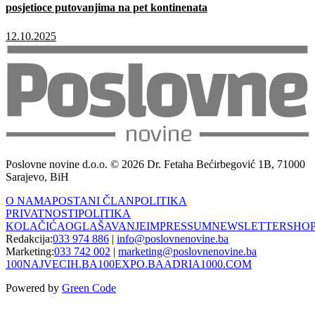
posjetioce putovanjima na pet kontinenata
12.10.2025
Poslovne novine d.o.o. © 2026 Dr. Fetaha Bećirbegović 1B, 71000
Sarajevo, BiH
O NAMA
POSTANI ČLAN
POLITIKA
PRIVATNOSTI
POLITIKA
KOLAČIĆA
OGLAŠAVANJE
IMPRESSUM
NEWSLETTER
SHO
Redakcija:
033 974 886
|
info@poslovnenovine.ba
Marketing:
033 742 002
|
marketing@poslovnenovine.ba
100NAJVECIH.BA
100EXPO.BA
ADRIA1000.COM
Powered by
Green Code