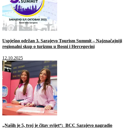
Uspješno održan 3. Sarajevo Tourism Summit – Najznačajniji
regionalni skup o turizmu u Bosni i Hercegovini
12.10.2025
„Naših je 5, tvoj je čitav svijet“: BCC Sarajevo nagradio