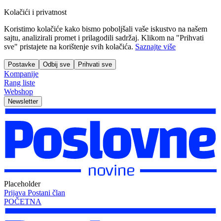
Kolačići i privatnost
Koristimo kolačiće kako bismo poboljšali vaše iskustvo na našem
sajtu, analizirali promet i prilagodili sadržaj. Klikom na "Prihvati
sve" pristajete na korištenje svih kolačića.
Saznajte više
Postavke
Odbij sve
Prihvati sve
Kompanije
Rang liste
Webshop
Newsletter
Placeholder
Prijava
Postani član
POČETNA