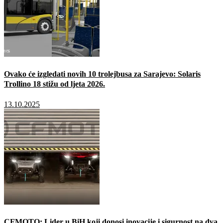
Ovako će izgledati novih 10 trolejbusa za Sarajevo: Solaris
Trollino 18 stižu od ljeta 2026.
13.10.2025
CFMOTO: Lider u BiH koji donosi inovacije i sigurnost na dva