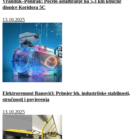
Vranduk–Ponirak: Počelo asfaltiranje na 5,3 km ključne
dionice Koridora 5C
13.10.2025
Elektroremont Banovići: Primjer bh. industrijske stabilnosti,
stručnosti i povjerenja
13.10.2025