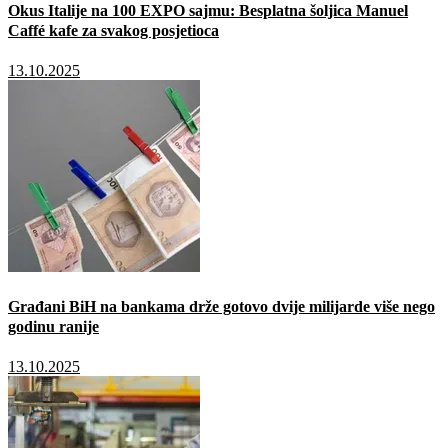
Okus Italije na 100 EXPO sajmu: Besplatna šoljica Manuel
Caffé kafe za svakog posjetioca
13.10.2025
Građani BiH na bankama drže gotovo dvije milijarde više nego
godinu ranije
13.10.2025