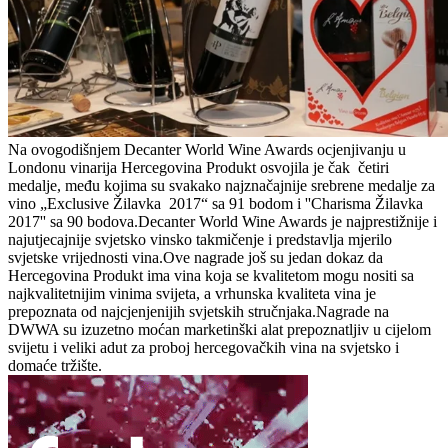
Na ovogodišnjem Decanter World Wine Awards ocjenjivanju u
Londonu vinarija Hercegovina Produkt osvojila je čak četiri
medalje, među kojima su svakako najznačajnije srebrene medalje za
vino „Exclusive Žilavka 2017“ sa 91 bodom i ''Charisma Žilavka
2017'' sa 90 bodova.Decanter World Wine Awards je najprestižnije i
najutjecajnije svjetsko vinsko takmičenje i predstavlja mjerilo
svjetske vrijednosti vina.Ove nagrade još su jedan dokaz da
Hercegovina Produkt ima vina koja se kvalitetom mogu nositi sa
najkvalitetnijim vinima svijeta, a vrhunska kvaliteta vina je
prepoznata od najcjenjenijih svjetskih stručnjaka.Nagrade na
DWWA su izuzetno moćan marketinški alat prepoznatljiv u cijelom
svijetu i veliki adut za proboj hercegovačkih vina na svjetsko i
domaće tržište.