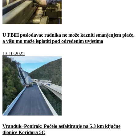
U FBiH poslodavac radnika ne može kazniti smanjenjem plaće,
a višu mu može isplatiti pod određenim uvjetima
13.10.2025
Vranduk–Ponirak: Počelo asfaltiranje na 5,3 km ključne
dionice Koridora 5C