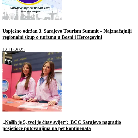
Uspješno održan 3. Sarajevo Tourism Summit – Najznačajniji
regionalni skup o turizmu u Bosni i Hercegovini
12.10.2025
„Naših je 5, tvoj je čitav svijet“: BCC Sarajevo nagradio
posjetioce putovanjima na pet kontinenata