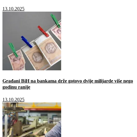
13.10.2025
Građani BiH na bankama drže gotovo dvije milijarde više nego
godinu ranije
13.10.2025