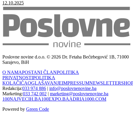
12.10.2025
Poslovne novine d.o.o. © 2026 Dr. Fetaha Bećirbegović 1B, 71000
Sarajevo, BiH
O NAMA
POSTANI ČLAN
POLITIKA
PRIVATNOSTI
POLITIKA
KOLAČIĆA
OGLAŠAVANJE
IMPRESSUM
NEWSLETTER
SHO
Redakcija:
033 974 886
|
info@poslovnenovine.ba
Marketing:
033 742 002
|
marketing@poslovnenovine.ba
100NAJVECIH.BA
100EXPO.BA
ADRIA1000.COM
Powered by
Green Code