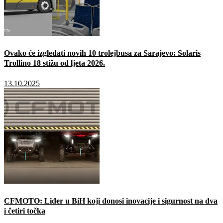
Ovako će izgledati novih 10 trolejbusa za Sarajevo: Solaris
Trollino 18 stižu od ljeta 2026.
13.10.2025
CFMOTO: Lider u BiH koji donosi inovacije i sigurnost na dva
i četiri točka