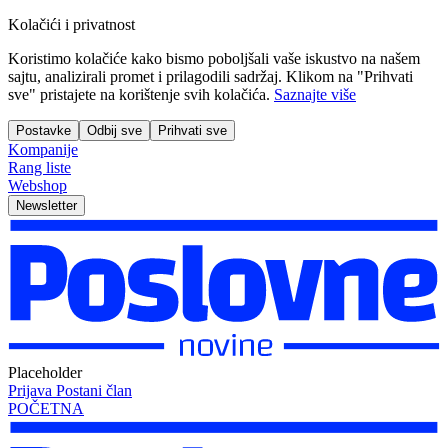
Kolačići i privatnost
Koristimo kolačiće kako bismo poboljšali vaše iskustvo na našem
sajtu, analizirali promet i prilagodili sadržaj. Klikom na "Prihvati
sve" pristajete na korištenje svih kolačića.
Saznajte više
Postavke
Odbij sve
Prihvati sve
Kompanije
Rang liste
Webshop
Newsletter
Placeholder
Prijava
Postani član
POČETNA