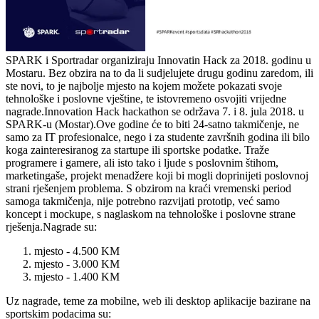
SPARK i Sportradar organiziraju Innovatin Hack za 2018. godinu u
Mostaru. Bez obzira na to da li sudjelujete drugu godinu zaredom, ili
ste novi, to je najbolje mjesto na kojem možete pokazati svoje
tehnološke i poslovne vještine, te istovremeno osvojiti vrijedne
nagrade.Innovation Hack hackathon se održava 7. i 8. jula 2018. u
SPARK-u (Mostar).Ove godine će to biti 24-satno takmičenje, ne
samo za IT profesionalce, nego i za studente završnih godina ili bilo
koga zainteresiranog za startupe ili sportske podatke. Traže
programere i gamere, ali isto tako i ljude s poslovnim štihom,
marketingaše, projekt menadžere koji bi mogli doprinijeti poslovnoj
strani rješenjem problema. S obzirom na kraći vremenski period
samoga takmičenja, nije potrebno razvijati prototip, već samo
koncept i mockupe, s naglaskom na tehnološke i poslovne strane
rješenja.Nagrade su:
mjesto - 4.500 KM
mjesto - 3.000 KM
mjesto - 1.400 KM
Uz nagrade, teme za mobilne, web ili desktop aplikacije bazirane na
sportskim podacima su: