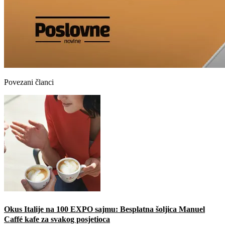
Povezani članci
Okus Italije na 100 EXPO sajmu: Besplatna šoljica Manuel
Caffé kafe za svakog posjetioca