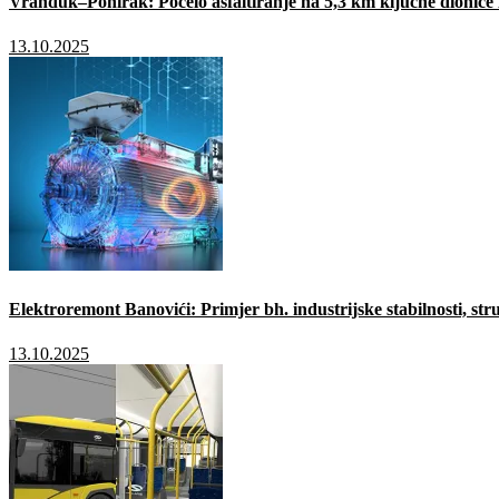
Vranduk–Ponirak: Počelo asfaltiranje na 5,3 km ključne dionic
13.10.2025
Elektroremont Banovići: Primjer bh. industrijske stabilnosti, stru
13.10.2025