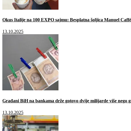
Okus Italije na 100 EXPO sajmu: Besplatna šoljica Manuel Caffé
13.10.2025
Građani BiH na bankama drže gotovo dvije milijarde više nego g
13.10.2025