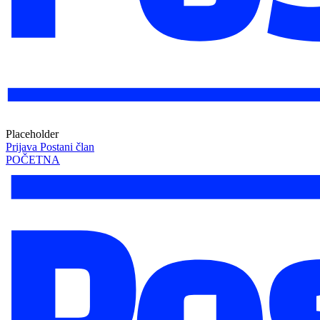
Placeholder
Prijava
Postani član
POČETNA