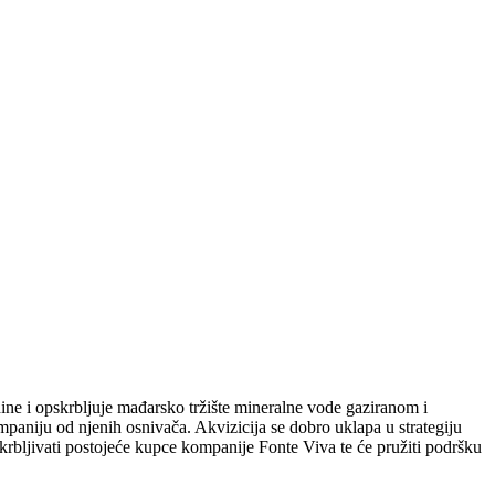
e i opskrbljuje mađarsko tržište mineralne vode gaziranom i
aniju od njenih osnivača. Akvizicija se dobro uklapa u strategiju
rbljivati postojeće kupce kompanije Fonte Viva te će pružiti podršku