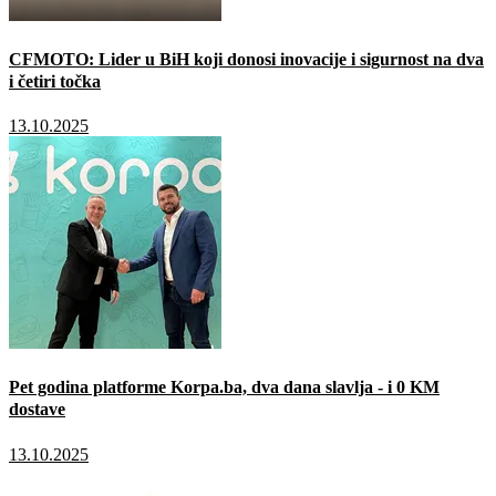
CFMOTO: Lider u BiH koji donosi inovacije i sigurnost na dva
i četiri točka
13.10.2025
Pet godina platforme Korpa.ba, dva dana slavlja - i 0 KM
dostave
13.10.2025