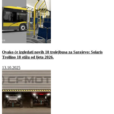
Ovako će izgledati novih 10 trolejbusa za Sarajevo: Solaris
Trollino 18 stižu od ljeta 2026.
13.10.2025