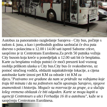
Autobus za panoramsko razgledanje Sarajeva - City bus, počinje s
radom 4. juna, a kao i prethodnih godina saobraćat će dva puta
dnevno s polascima u 12.00 i 14.00 sati ispred Saborne crkve,
saopćeno je iz Centrotrans Eurolinesa.Za prvih 50 putnika vožnja
City busom koja kreće u ponedjeljak u 12.00 sati bit će besplatna.
Karte za besplatnu vožnju putnici će moći preuzeti kod voznog
osoblja prilikom ulaska u City bus.City bus će svakodnevno, uz
pomoć stručnog vodiča, obilaziti najatraktivnije lokacije, a cijena
autobuske karte iznosi pet KM za odrasle i tri KM za
djecu.
"Pozivamo sve građane da nam se pridruže na vožnjama koje
traju 60 minuta i da na jedinstven način upoznaju Sarajevo, njegove
znamenitosti i historiju. Moguće su rezervacije za grupe, a u slučaju
lošeg vremena obilazak će biti odgođen. Karte se mogu kupiti u
agenciji Centrotours u ulici Ferhadija 16 ili u autobusu"
, kaže se u
saopćenju Centrotrans Eurolinesa.