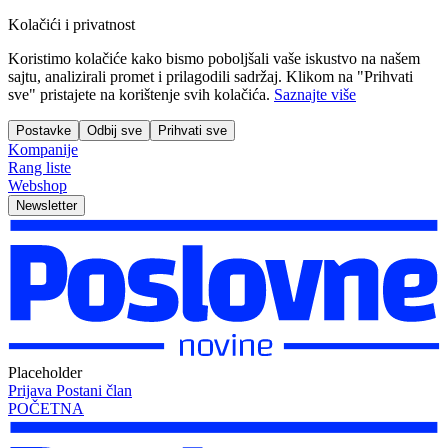
Kolačići i privatnost
Koristimo kolačiće kako bismo poboljšali vaše iskustvo na našem
sajtu, analizirali promet i prilagodili sadržaj. Klikom na "Prihvati
sve" pristajete na korištenje svih kolačića.
Saznajte više
Postavke
Odbij sve
Prihvati sve
Kompanije
Rang liste
Webshop
Newsletter
Placeholder
Prijava
Postani član
POČETNA