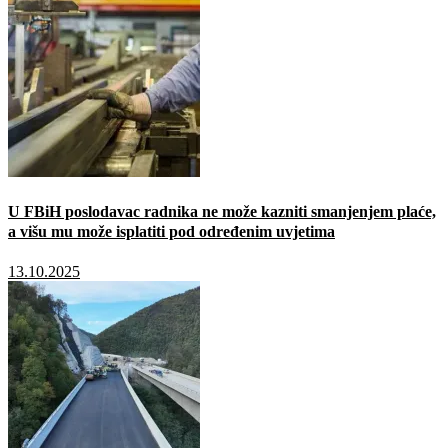
U FBiH poslodavac radnika ne može kazniti smanjenjem plaće,
a višu mu može isplatiti pod određenim uvjetima
13.10.2025