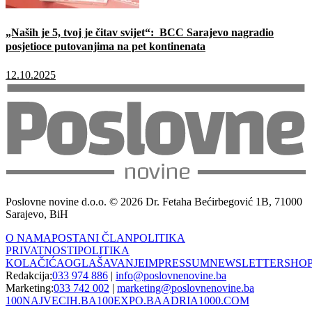
„Naših je 5, tvoj je čitav svijet“: BCC Sarajevo nagradio
posjetioce putovanjima na pet kontinenata
12.10.2025
Poslovne novine d.o.o. © 2026 Dr. Fetaha Bećirbegović 1B, 71000
Sarajevo, BiH
O NAMA
POSTANI ČLAN
POLITIKA
PRIVATNOSTI
POLITIKA
KOLAČIĆA
OGLAŠAVANJE
IMPRESSUM
NEWSLETTER
SHO
Redakcija:
033 974 886
|
info@poslovnenovine.ba
Marketing:
033 742 002
|
marketing@poslovnenovine.ba
100NAJVECIH.BA
100EXPO.BA
ADRIA1000.COM