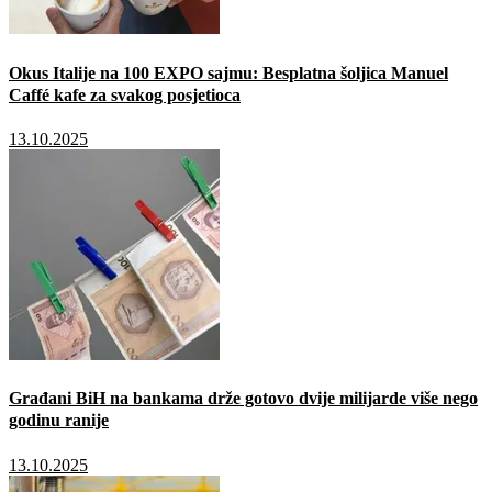
Okus Italije na 100 EXPO sajmu: Besplatna šoljica Manuel
Caffé kafe za svakog posjetioca
13.10.2025
Građani BiH na bankama drže gotovo dvije milijarde više nego
godinu ranije
13.10.2025