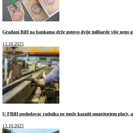
Građani BiH na bankama drže gotovo dvije milijarde više nego g
13.10.2025
U FBiH poslodavac radnika ne može kazniti smanjenjem plaće, a 
13.10.2025