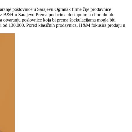
varanje poslovnice u Sarajevu.Ogranak firme čije prodavnice
ritz B&H u Sarajevu.Prema podacima dostupnim na Portalu bh.
otvaranju poslovnice koja bi prema špekulacijama mogla biti
eći od 130.000. Pored klasičnih prodavnica, H&M fokusira prodaju u