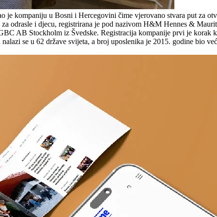
rao je kompaniju u Bosni i Hercegovini čime vjerovano stvara put za ot
ću za odrasle i djecu, registrirana je pod nazivom H&M Hennes & Mau
C AB Stockholm iz Švedske. Registracija kompanije prvi je korak ka 
alazi se u 62 države svijeta, a broj uposlenika je 2015. godine bio v