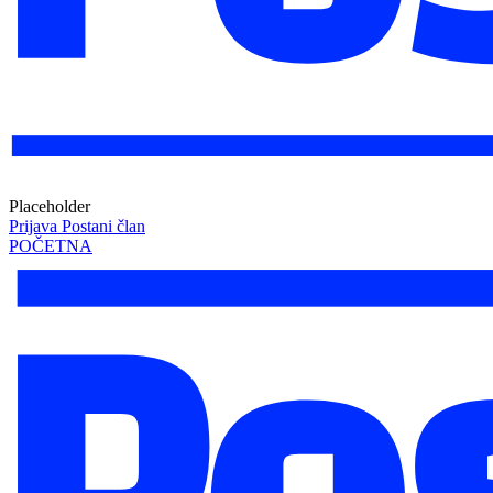
Placeholder
Prijava
Postani član
POČETNA