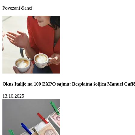
Povezani članci
Okus Italije na 100 EXPO sajmu: Besplatna šoljica Manuel Caffé
13.10.2025