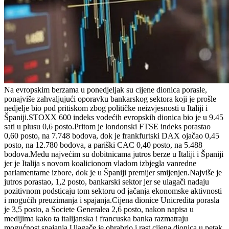
Na evropskim berzama u ponedjeljak su cijene dionica porasle,
ponajviše zahvaljujući oporavku bankarskog sektora koji je prošle
nedjelje bio pod pritiskom zbog političke neizvjesnosti u Italiji i
Španiji.STOXX 600 indeks vodećih evropskih dionica bio je u 9.45
sati u plusu 0,6 posto.Pritom je londonski FTSE indeks porastao
0,60 posto, na 7.748 bodova, dok je frankfurtski DAX ojačao 0,45
posto, na 12.780 bodova, a pariški CAC 0,40 posto, na 5.488
bodova.Među najvećim su dobitnicama jutros berze u Italiji i Španiji
jer je Italija s novom koalicionom vladom izbjegla vanredne
parlamentarne izbore, dok je u Španiji premijer smijenjen.Najviše je
jutros porastao, 1,2 posto, bankarski sektor jer se ulagači nadaju
pozitivnom podsticaju tom sektoru od jačanja ekonomske aktivnosti
i mogućih preuzimanja i spajanja.Cijena dionice Unicredita porasla
je 3,5 posto, a Societe Generalea 2,6 posto, nakon napisa u
medijima kako ta italijanska i francuska banka razmatraju
mogućnost spajanja.Ulagače je ohrabrio i rast cijena dionica u petak