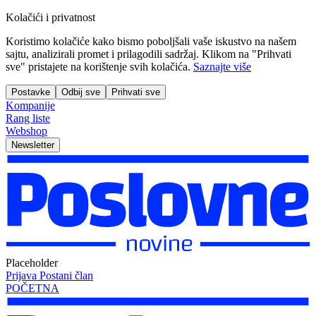
Kolačići i privatnost
Koristimo kolačiće kako bismo poboljšali vaše iskustvo na našem
sajtu, analizirali promet i prilagodili sadržaj. Klikom na "Prihvati
sve" pristajete na korištenje svih kolačića.
Saznajte više
Postavke
Odbij sve
Prihvati sve
Kompanije
Rang liste
Webshop
Newsletter
Placeholder
Prijava
Postani član
POČETNA