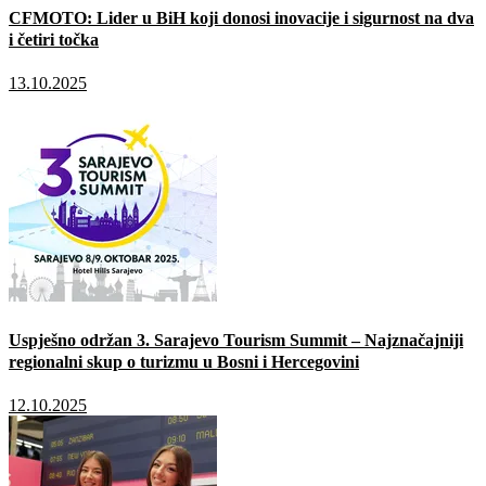
CFMOTO: Lider u BiH koji donosi inovacije i sigurnost na dva
i četiri točka
13.10.2025
Uspješno održan 3. Sarajevo Tourism Summit – Najznačajniji
regionalni skup o turizmu u Bosni i Hercegovini
12.10.2025