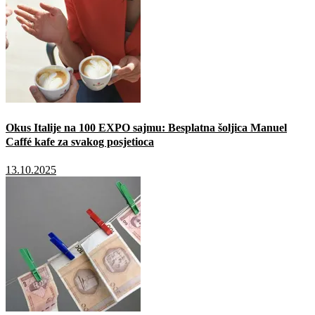
Okus Italije na 100 EXPO sajmu: Besplatna šoljica Manuel
Caffé kafe za svakog posjetioca
13.10.2025