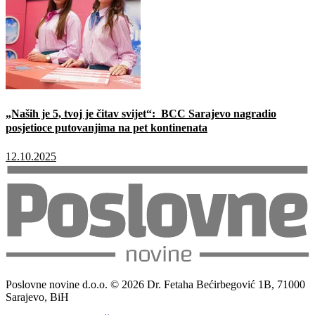
„Naših je 5, tvoj je čitav svijet“: BCC Sarajevo nagradio
posjetioce putovanjima na pet kontinenata
12.10.2025
Poslovne novine d.o.o. © 2026 Dr. Fetaha Bećirbegović 1B, 71000
Sarajevo, BiH