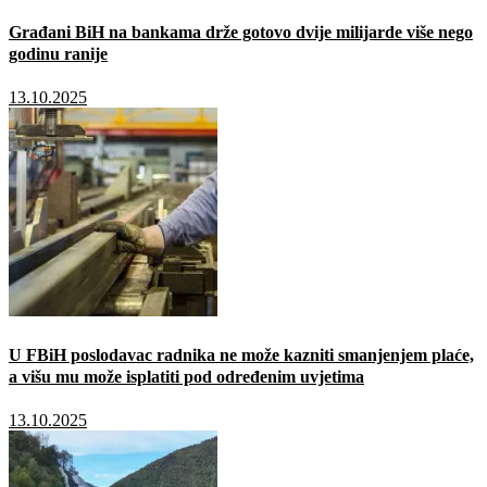
Građani BiH na bankama drže gotovo dvije milijarde više nego
godinu ranije
13.10.2025
U FBiH poslodavac radnika ne može kazniti smanjenjem plaće,
a višu mu može isplatiti pod određenim uvjetima
13.10.2025