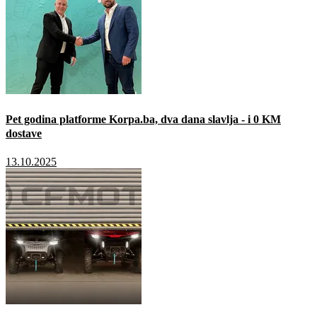
Pet godina platforme Korpa.ba, dva dana slavlja - i 0 KM
dostave
13.10.2025