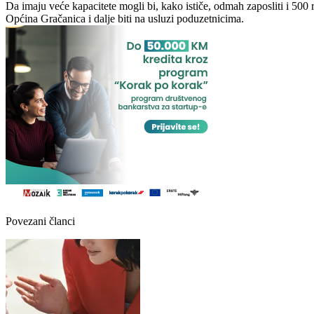
Da imaju veće kapacitete mogli bi, kako ističe, odmah zaposliti i 500
Općina Gračanica i dalje biti na usluzi poduzetnicima.
Povezani članci