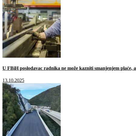
U FBiH poslodavac radnika ne može kazniti smanjenjem plaće, a 
13.10.2025