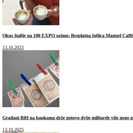
Okus Italije na 100 EXPO sajmu: Besplatna šoljica Manuel Caffé
13.10.2025
Građani BiH na bankama drže gotovo dvije milijarde više nego g
13.10.2025