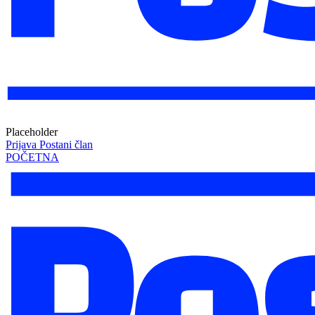
Placeholder
Prijava
Postani član
POČETNA