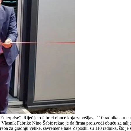
terprise“. Riječ je o fabrici obuće koja zapošljava 110 radnika a u n
Vlasnik Fabrike Nino Šabić rekao je da firma proizvodi obuću za talija
reba za gradnju velike, savremene hale.Zaposlili su 110 radnika, što je 