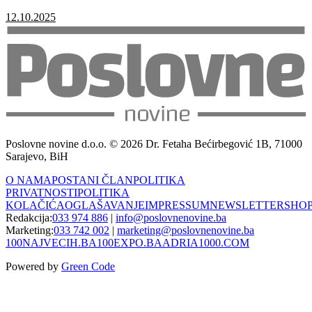
12.10.2025
Poslovne novine d.o.o. © 2026 Dr. Fetaha Bećirbegović 1B, 71000
Sarajevo, BiH
O NAMA
POSTANI ČLAN
POLITIKA
PRIVATNOSTI
POLITIKA
KOLAČIĆA
OGLAŠAVANJE
IMPRESSUM
NEWSLETTER
SHO
Redakcija:
033 974 886
|
info@poslovnenovine.ba
Marketing:
033 742 002
|
marketing@poslovnenovine.ba
100NAJVECIH.BA
100EXPO.BA
ADRIA1000.COM
Powered by
Green Code