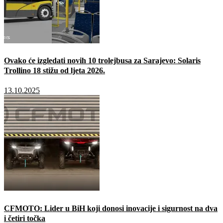
Ovako će izgledati novih 10 trolejbusa za Sarajevo: Solaris
Trollino 18 stižu od ljeta 2026.
13.10.2025
CFMOTO: Lider u BiH koji donosi inovacije i sigurnost na dva
i četiri točka