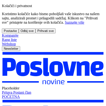
Kolačići i privatnost
Koristimo kolačiće kako bismo poboljšali vaše iskustvo na našem
sajtu, analizirali promet i prilagodili sadržaj. Klikom na "Prihvati
sve" pristajete na korištenje svih kolačića.
Saznajte više
Postavke
Odbij sve
Prihvati sve
Kompanije
Rang liste
Webshop
Newsletter
Placeholder
Prijava
Postani član
POČETNA