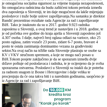
je omogućena socijalna sigurnost za vrijeme trajanja nezaposlenosti,
što omogućava radnicima da budu zaštićeni tokom perioda između
dva zaposlenja u Sloveniji, te im daje mogućnost da lakše mijenjaju
poslodavce i traže bolje uslove zapošljavanja.Na sastanku je direktor
Bandić prezentirao rezultate rada Agencije za rad i zapošljavanje
BiH. Tako je istaknuto da su u 2017. godini 9.923 radnika
zaposlena u Sloveniji, a ovaj trend je nastavljen i u 2018. godine, te
je od početka ove godine do kraja aprila u Sloveniji zaposleno još
4.307 osoba. I dalje, najveći broj oglasa odlazi na varioce, oko 25
posto oglasa, zatim vozače 23 posto, zidare 6-7 posto, bravare 4
posto te ostala zanimanja dominantno vezana za građevinski
sektor.Na ovaj način na tržište rada Slovenije plasiraju se osobe sa
KV i VKV stručnom spremom, a koje ne mogu naći posao u
BiH.Tokom posjete zaključeno je da se sporazum između dvije
države poštuje od poslodavaca i radnika, te je ocijenjeno da je svrha
sporazuma ostvarena. Poslodavci u Sloveniji su istakli da je potreba
za radnom snagom iz Bosne i Hercegovine i dalje velika te
procjenjuju da će ona takva biti i u narednim godinama, saopćeno je
iz Agencije za rad i zapošljavanje BiH.