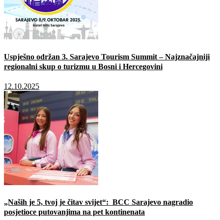
Uspješno održan 3. Sarajevo Tourism Summit – Najznačajniji
regionalni skup o turizmu u Bosni i Hercegovini
12.10.2025
„Naših je 5, tvoj je čitav svijet“: BCC Sarajevo nagradio
posjetioce putovanjima na pet kontinenata