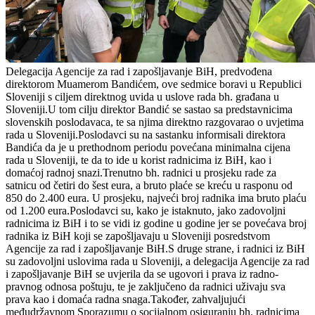
Delegacija Agencije za rad i zapošljavanje BiH, predvođena
direktorom Muamerom Bandićem, ove sedmice boravi u Republici
Sloveniji s ciljem direktnog uvida u uslove rada bh. građana u
Sloveniji.U tom cilju direktor Bandić se sastao sa predstavnicima
slovenskih poslodavaca, te sa njima direktno razgovarao o uvjetima
rada u Sloveniji.Poslodavci su na sastanku informisali direktora
Bandića da je u prethodnom periodu povećana minimalna cijena
rada u Sloveniji, te da to ide u korist radnicima iz BiH, kao i
domaćoj radnoj snazi.Trenutno bh. radnici u prosjeku rade za
satnicu od četiri do šest eura, a bruto plaće se kreću u rasponu od
850 do 2.400 eura. U prosjeku, najveći broj radnika ima bruto plaću
od 1.200 eura.Poslodavci su, kako je istaknuto, jako zadovoljni
radnicima iz BiH i to se vidi iz godine u godine jer se povećava broj
radnika iz BiH koji se zapošljavaju u Sloveniji posredstvom
Agencije za rad i zapošljavanje BiH.S druge strane, i radnici iz BiH
su zadovoljni uslovima rada u Sloveniji, a delegacija Agencije za rad
i zapošljavanje BiH se uvjerila da se ugovori i prava iz radno-
pravnog odnosa poštuju, te je zaključeno da radnici uživaju sva
prava kao i domaća radna snaga.Također, zahvaljujući
međudržavnom Sporazumu o socijalnom osiguranju bh. radnicima