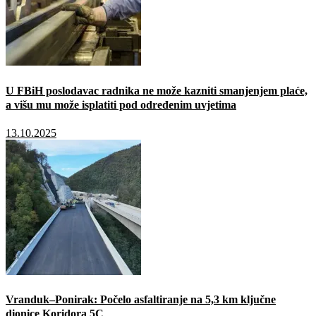
U FBiH poslodavac radnika ne može kazniti smanjenjem plaće,
a višu mu može isplatiti pod određenim uvjetima
13.10.2025
Vranduk–Ponirak: Počelo asfaltiranje na 5,3 km ključne
dionice Koridora 5C