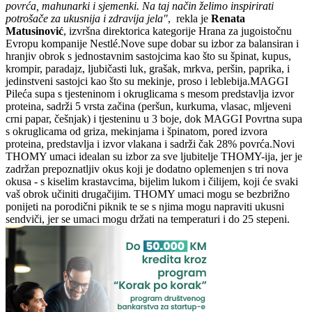
povrća, mahunarki i sjemenki. Na taj način želimo inspirirati
potrošače za ukusnija i zdravija jela"
, rekla je
Renata
Matusinović
, izvršna direktorica kategorije Hrana za jugoistočnu
Evropu kompanije Nestlé.
Nove supe dobar su izbor za balansiran i
hranjiv obrok s jednostavnim sastojcima kao što su špinat, kupus,
krompir, paradajz, ljubičasti luk, grašak, mrkva, peršin, paprika, i
jedinstveni sastojci kao što su mekinje, proso i leblebija.MAGGI
Pileća supa s tjesteninom i okruglicama s mesom predstavlja izvor
proteina, sadrži 5 vrsta začina (peršun, kurkuma, vlasac, mljeveni
crni papar, češnjak) i tjesteninu u 3 boje, dok MAGGI Povrtna supa
s okruglicama od griza, mekinjama i špinatom, pored izvora
proteina, predstavlja i izvor vlakana i sadrži čak 28% povrća.Novi
THOMY umaci idealan su izbor za sve ljubitelje THOMY-ija, jer je
zadržan prepoznatljiv okus koji je dodatno oplemenjen s tri nova
okusa - s kiselim krastavcima, bijelim lukom i čilijem, koji će svaki
vaš obrok učiniti drugačijim. THOMY umaci mogu se bezbrižno
ponijeti na porodični piknik te se s njima mogu napraviti ukusni
sendviči, jer se umaci mogu držati na temperaturi i do 25 stepeni.