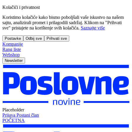
Kolačići i privatnost
Koristimo kolačiće kako bismo poboljšali vaše iskustvo na našem
sajtu, analizirali promet i prilagodili sadržaj. Klikom na "Prihvati
sve" pristajete na korištenje svih kolačića.
Saznajte više
Postavke
Odbij sve
Prihvati sve
Kompanije
Rang liste
Webshop
Newsletter
Placeholder
Prijava
Postani član
POČETNA