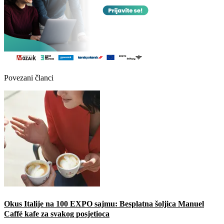
Povezani članci
Okus Italije na 100 EXPO sajmu: Besplatna šoljica Manuel
Caffé kafe za svakog posjetioca