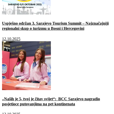
Uspješno održan 3. Sarajevo Tourism Summit – Najznačajniji
regionalni skup o turizmu u Bosni i Hercegovini
12.10.2025
„Naših je 5, tvoj je čitav svijet“: BCC Sarajevo nagradio
posjetioce putovanjima na pet kontinenata