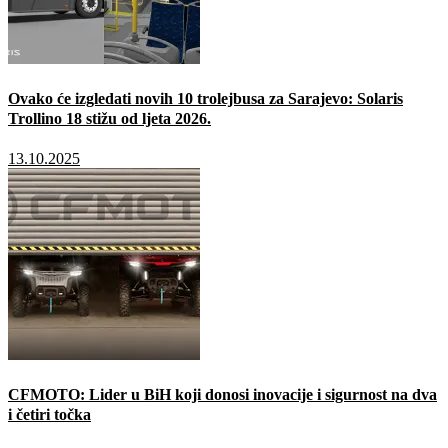
Ovako će izgledati novih 10 trolejbusa za Sarajevo: Solaris
Trollino 18 stižu od ljeta 2026.
13.10.2025
CFMOTO: Lider u BiH koji donosi inovacije i sigurnost na dva
i četiri točka