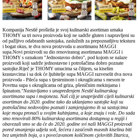
Kompanija Nestlé proširila je svoj kulinarski asortiman umaka
THOMY sa tri nova proizvoda koji ne sadrže gluten i napravljeni su
od pažljivo odabranih sastojaka, zaslužnih za prepoznatljivu teksturu
i bogat okus, te dva nova proizvoda u asortimanu MAGGI
supa.Novi proizvodi su dio renoviranog asortimana MAGGI i
THOMY s oznakom "Jednostavno dobro", pod kojom se nalaze
proizvodi koji sadrže jednostavne i potrošačima dobro poznate
sastojke.Riječ je THOMY umacima sa čilijem, sa kiselim
krastavcima i sa dok će ljubitelje supa MAGGI razveselit dva nova
proizvoda - Pileća supa s tjesteninom i okruglicama s mesom te
Povrtna supa s okruglicama od griza, pšeničnim mekinjama i
špinatom.
"Nastavljamo s unapređenjem Nestlé kulinarskog
asortimana supa i majoneza. Naš cilj je unaprijediti cijeli kulinarski
asortiman do 2020. godine tako da uklanjamo sastojke koji su
potrošačima nedovoljno poznati i zamjenjujemo ih sa sastojcima
koje mogu pronaći u svojim kuhinjama, a koje znaju i vole. Do sada
smo renovirali 80% kulinarskog asortimana dostupnog u regiji i
obavezali smo se da će do 2020. godine svi naši MAGGI proizvodi
pored smanjenja udjela soli, šećera i zasićenih masnih kiselina biti
bez umjetnih boja, a s povećavanom količinom cjelovitih žitarica,