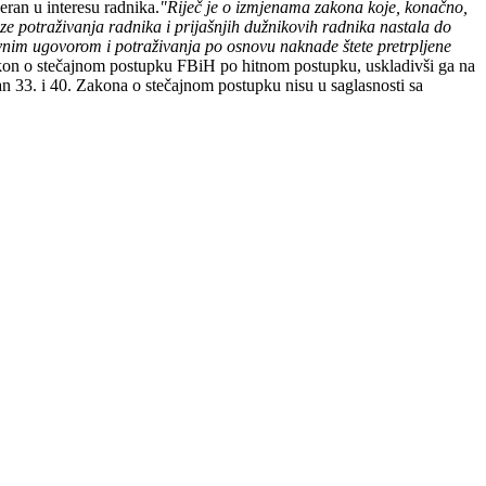
ran u interesu radnika.
"Riječ je o izmjenama zakona koje, konačno,
potraživanja radnika i prijašnjih dužnikovih radnika nastala do
im ugovorom i potraživanja po osnovu naknade štete pretrpljene
Zakon o stečajnom postupku FBiH po hitnom postupku, uskladivši ga na
 33. i 40. Zakona o stečajnom postupku nisu u saglasnosti sa