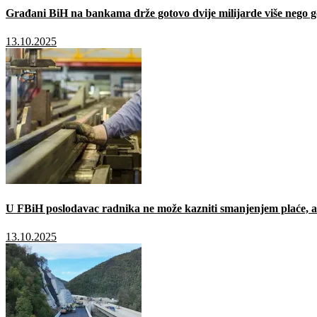
Građani BiH na bankama drže gotovo dvije milijarde više nego g
13.10.2025
U FBiH poslodavac radnika ne može kazniti smanjenjem plaće, a 
13.10.2025