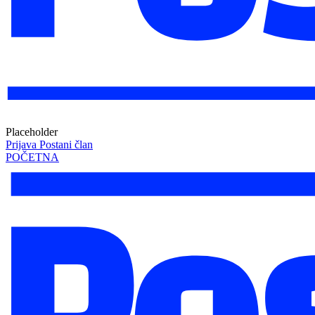
Placeholder
Prijava
Postani član
POČETNA