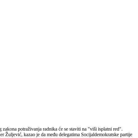
ona potraživanja radnika će se staviti na "viši isplatni red".
r Žuljević, kazao je da među delegatima Socijaldemokratske partije