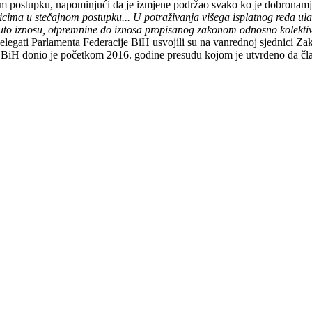
nom postupku, napominjući da je izmjene podržao svako ko je dobronamje
 u stečajnom postupku... U potraživanja višega isplatnog reda ulaze 
to iznosu, otpremnine do iznosa propisanog zakonom odnosno kolektivn
elegati Parlamenta Federacije BiH usvojili su na vanrednoj sjednici 
BiH donio je početkom 2016. godine presudu kojom je utvrđeno da član