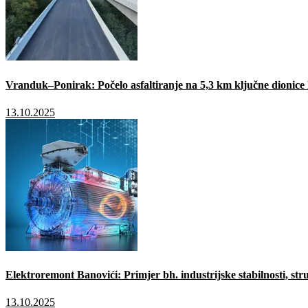
Vranduk–Ponirak: Počelo asfaltiranje na 5,3 km ključne dionic
13.10.2025
Elektroremont Banovići: Primjer bh. industrijske stabilnosti, stru
13.10.2025