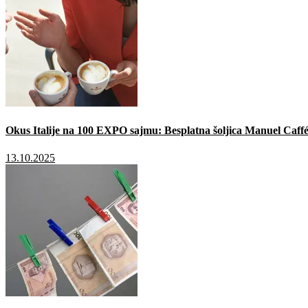
Okus Italije na 100 EXPO sajmu: Besplatna šoljica Manuel Caffé
13.10.2025