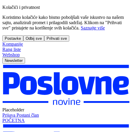
Kolačići i privatnost
Koristimo kolačiće kako bismo poboljšali vaše iskustvo na našem
sajtu, analizirali promet i prilagodili sadržaj. Klikom na "Prihvati
sve" pristajete na korištenje svih kolačića.
Saznajte više
Postavke
Odbij sve
Prihvati sve
Kompanije
Rang liste
Webshop
Newsletter
Placeholder
Prijava
Postani član
POČETNA