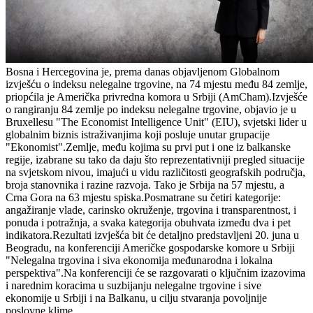
Bosna i Hercegovina je, prema danas objavljenom Globalnom
izvješću o indeksu nelegalne trgovine, na 74 mjestu među 84 zemlje,
priopćila je Američka privredna komora u Srbiji (AmCham).Izvješće
o rangiranju 84 zemlje po indeksu nelegalne trgovine, objavio je u
Bruxellesu "The Economist Intelligence Unit" (EIU), svjetski lider u
globalnim biznis istraživanjima koji posluje unutar grupacije
"Ekonomist".Zemlje, među kojima su prvi put i one iz balkanske
regije, izabrane su tako da daju što reprezentativniji pregled situacije
na svjetskom nivou, imajući u vidu različitosti geografskih područja,
broja stanovnika i razine razvoja. Tako je Srbija na 57 mjestu, a
Crna Gora na 63 mjestu spiska.Posmatrane su četiri kategorije:
angažiranje vlade, carinsko okruženje, trgovina i transparentnost, i
ponuda i potražnja, a svaka kategorija obuhvata između dva i pet
indikatora.Rezultati izvješća bit će detaljno predstavljeni 20. juna u
Beogradu, na konferenciji Američke gospodarske komore u Srbiji
"Nelegalna trgovina i siva ekonomija međunarodna i lokalna
perspektiva".Na konferenciji će se razgovarati o ključnim izazovima
i narednim koracima u suzbijanju nelegalne trgovine i sive
ekonomije u Srbiji i na Balkanu, u cilju stvaranja povoljnije
poslovne klime.