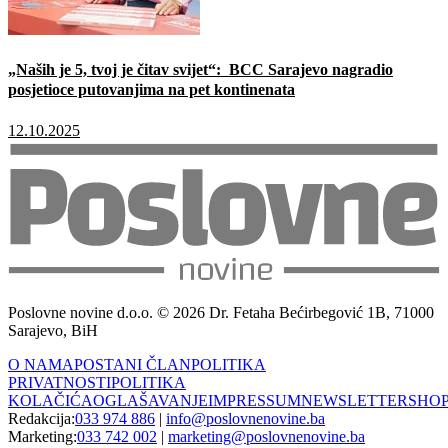
„Naših je 5, tvoj je čitav svijet“: BCC Sarajevo nagradio
posjetioce putovanjima na pet kontinenata
12.10.2025
Poslovne novine d.o.o. © 2026 Dr. Fetaha Bećirbegović 1B, 71000
Sarajevo, BiH
O NAMA
POSTANI ČLAN
POLITIKA
PRIVATNOSTI
POLITIKA
KOLAČIĆA
OGLAŠAVANJE
IMPRESSUM
NEWSLETTER
SHO
Redakcija:
033 974 886
|
info@poslovnenovine.ba
Marketing:
033 742 002
|
marketing@poslovnenovine.ba