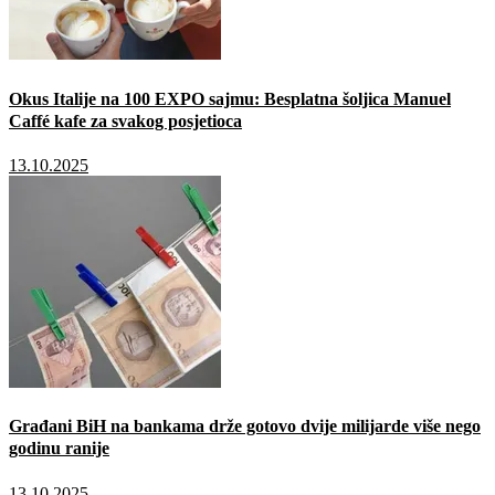
Okus Italije na 100 EXPO sajmu: Besplatna šoljica Manuel
Caffé kafe za svakog posjetioca
13.10.2025
Građani BiH na bankama drže gotovo dvije milijarde više nego
godinu ranije
13.10.2025