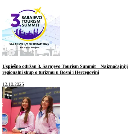
Uspješno održan 3. Sarajevo Tourism Summit – Najznačajniji
regionalni skup o turizmu u Bosni i Hercegovini
12.10.2025