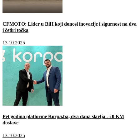
CFMOTO: Lider u BiH koji donosi inovacije i sigurnost na dva
i četiri točka
13.10.2025
Pet godina platforme Korpa.ba, dva dana slavlja - i 0 KM
dostave
13.10.2025