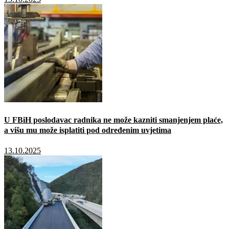
U FBiH poslodavac radnika ne može kazniti smanjenjem plaće,
a višu mu može isplatiti pod određenim uvjetima
13.10.2025