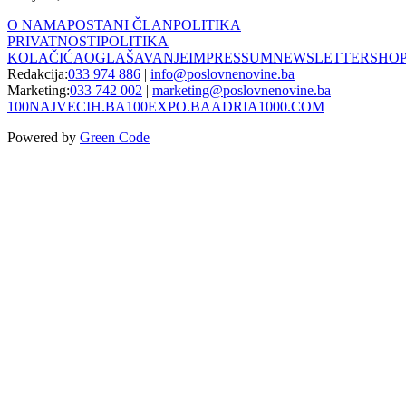
O NAMA
POSTANI ČLAN
POLITIKA
PRIVATNOSTI
POLITIKA
KOLAČIĆA
OGLAŠAVANJE
IMPRESSUM
NEWSLETTER
SHO
Redakcija:
033 974 886
|
info@poslovnenovine.ba
Marketing:
033 742 002
|
marketing@poslovnenovine.ba
100NAJVECIH.BA
100EXPO.BA
ADRIA1000.COM
Powered by
Green Code