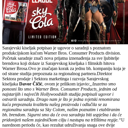
Sarajevski kiseljak potpisao je ugovor o saradnji s poznatom
produkcijskom kućom Warner Bros. Consumer Products division.
Početak saradnje znači nova prijatna iznenađenja za sve ljubitelje
brendova koji dolaze iz Sarajevskog kiseljaka i filmskih hitova
Warner Brosa.Ovo je značajan korak za jednu bh. kompaniju koja je
od strane studija prepoznata za regionalnog partnera.Direktor
Sektora prodaje i Sektora marketinga i razvoja Sarajevskog
kiseljaka
Davor Čičić
, ovom je prilikom izjavio:
„Izuzetno smo
ponosni što smo s Warner Bros. Consumer Products, jednim od
najstarijih i najvećih Hollywoodskih studija potpisali ugovor i
ostvarili saradnju. Drago nam je što je jedna svjetski renomirana
kuća prepoznala kvalitetu našeg proizvoda i odlučila se za
regionalnu saradnju sa Sky Colom, našim poznatim i etabliranim
bh. brendom. Sigurni smo da će ova saradnja biti uspješna i da će
pridonijeti našem zajedničkom cilju i nastupu na tržištima regije.“
U
narednom periodu će, kao rezultat udruživanja snaga ove dvije