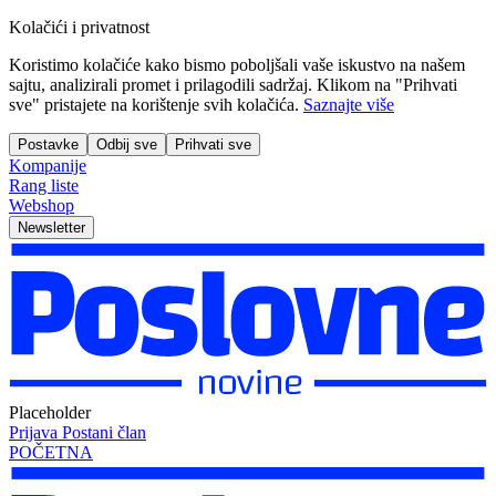
Kolačići i privatnost
Koristimo kolačiće kako bismo poboljšali vaše iskustvo na našem
sajtu, analizirali promet i prilagodili sadržaj. Klikom na "Prihvati
sve" pristajete na korištenje svih kolačića.
Saznajte više
Postavke
Odbij sve
Prihvati sve
Kompanije
Rang liste
Webshop
Newsletter
Placeholder
Prijava
Postani član
POČETNA