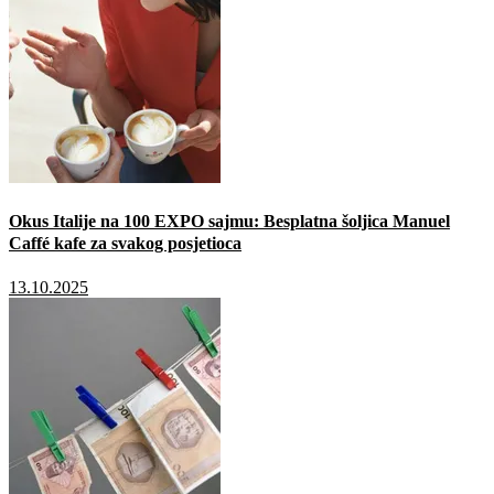
Okus Italije na 100 EXPO sajmu: Besplatna šoljica Manuel
Caffé kafe za svakog posjetioca
13.10.2025