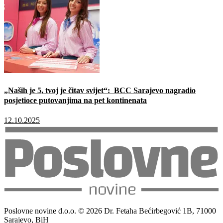
„Naših je 5, tvoj je čitav svijet“: BCC Sarajevo nagradio
posjetioce putovanjima na pet kontinenata
12.10.2025
Poslovne novine d.o.o. © 2026 Dr. Fetaha Bećirbegović 1B, 71000
Sarajevo, BiH