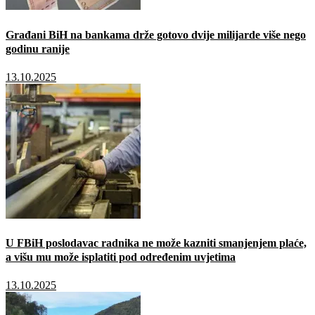
Građani BiH na bankama drže gotovo dvije milijarde više nego
godinu ranije
13.10.2025
U FBiH poslodavac radnika ne može kazniti smanjenjem plaće,
a višu mu može isplatiti pod određenim uvjetima
13.10.2025