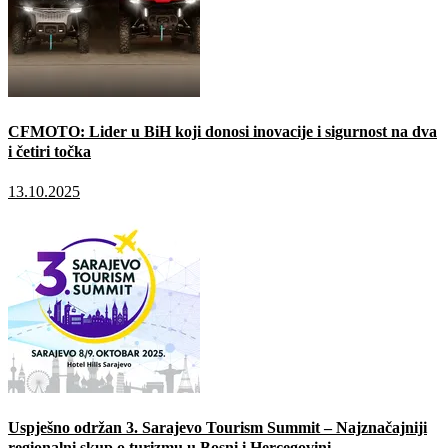
CFMOTO: Lider u BiH koji donosi inovacije i sigurnost na dva
i četiri točka
13.10.2025
Uspješno održan 3. Sarajevo Tourism Summit – Najznačajniji
regionalni skup o turizmu u Bosni i Hercegovini