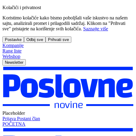
Kolačići i privatnost
Koristimo kolačiće kako bismo poboljšali vaše iskustvo na našem
sajtu, analizirali promet i prilagodili sadržaj. Klikom na "Prihvati
sve" pristajete na korištenje svih kolačića.
Saznajte više
Postavke
Odbij sve
Prihvati sve
Kompanije
Rang liste
Webshop
Newsletter
Placeholder
Prijava
Postani član
POČETNA