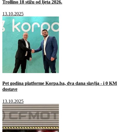
Trollino 18 stižu od ljeta 2026.
13.10.2025
Pet godina platforme Korpa.ba, dva dana slavlja - i 0 KM
dostave
13.10.2025