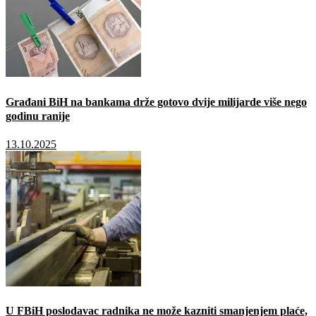
Građani BiH na bankama drže gotovo dvije milijarde više nego
godinu ranije
13.10.2025
U FBiH poslodavac radnika ne može kazniti smanjenjem plaće,