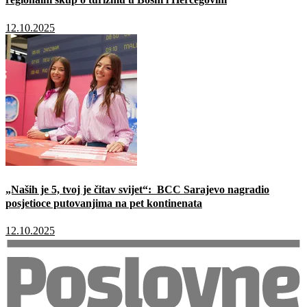
12.10.2025
„Naših je 5, tvoj je čitav svijet“: BCC Sarajevo nagradio
posjetioce putovanjima na pet kontinenata
12.10.2025