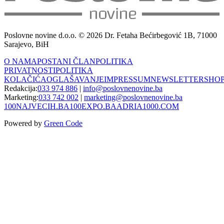
Poslovne novine d.o.o. © 2026 Dr. Fetaha Bećirbegović 1B, 71000
Sarajevo, BiH
O NAMA
POSTANI ČLAN
POLITIKA
PRIVATNOSTI
POLITIKA
KOLAČIĆA
OGLAŠAVANJE
IMPRESSUM
NEWSLETTER
SHO
Redakcija:
033 974 886
|
info@poslovnenovine.ba
Marketing:
033 742 002
|
marketing@poslovnenovine.ba
100NAJVECIH.BA
100EXPO.BA
ADRIA1000.COM
Powered by
Green Code