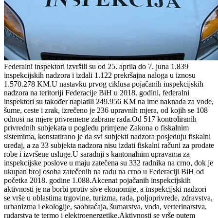
Federalni inspektori izvršili su od 25. aprila do 7. juna 1.839
inspekcijskih nadzora i izdali 1.122 prekršajna naloga u iznosu
1.570.278 KM.U nastavku prvog ciklusa pojačanih inspekcijskih
nadzora na teritoriji Federacije BiH u 2018. godini, federalni
inspektori su također naplatili 249.956 KM na ime naknada za vode,
šume, ceste i zrak, izrečeno je 236 upravnih mjera, od kojih se 108
odnosi na mjere privremene zabrane rada.Od 517 kontroliranih
privrednih subjekata u pogledu primjene Zakona o fiskalnim
sistemima, konstatirano je da svi subjekti nadzora posjeduju fiskalni
uređaj, a za 33 subjekta nadzora nisu izdati fiskalni računi za prodate
robe i izvršene usluge.U saradnji s kantonalnim upravama za
inspekcijske poslove u maju zatečena su 332 radnika na crno, dok je
ukupan broj osoba zatečenih na radu na crno u Federaciji BiH od
početka 2018. godine 1.088.Akcenat pojačanih inspekcijskih
aktivnosti je na borbi protiv sive ekonomije, a inspekcijski nadzori
se vrše u oblastima trgovine, turizma, rada, poljoprivrede, zdravstva,
urbanizma i ekologije, saobraćaja, šumarstva, voda, verterinarstva,
rudarstva te termo i elektroenergetike.Aktivnosti se vrše putem