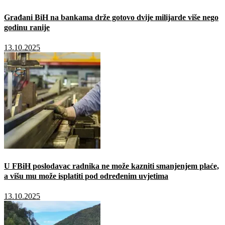
Građani BiH na bankama drže gotovo dvije milijarde više nego
godinu ranije
13.10.2025
U FBiH poslodavac radnika ne može kazniti smanjenjem plaće,
a višu mu može isplatiti pod određenim uvjetima
13.10.2025