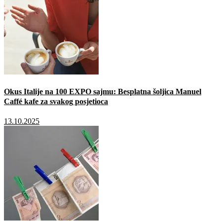
Okus Italije na 100 EXPO sajmu: Besplatna šoljica Manuel
Caffé kafe za svakog posjetioca
13.10.2025