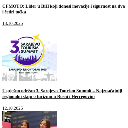
CFMOTO: Lider u BiH koji donosi inovacije i sigurnost na dva
i četiri točka
13.10.2025
Uspješno održan 3. Sarajevo Tourism Summit – Najznačajniji
regionalni skup o turizmu u Bosni i Hercegovini
12.10.2025