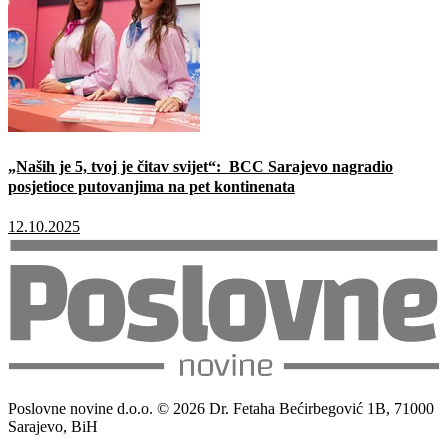
„Naših je 5, tvoj je čitav svijet“: BCC Sarajevo nagradio
posjetioce putovanjima na pet kontinenata
12.10.2025
Poslovne novine d.o.o. © 2026 Dr. Fetaha Bećirbegović 1B, 71000
Sarajevo, BiH