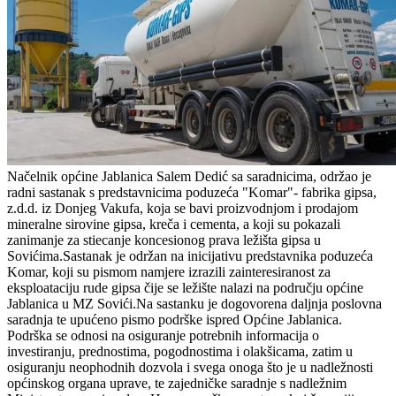
Načelnik općine Jablanica Salem Dedić sa saradnicima, održao je
radni sastanak s predstavnicima poduzeća "Komar"- fabrika gipsa,
z.d.d. iz Donjeg Vakufa, koja se bavi proizvodnjom i prodajom
mineralne sirovine gipsa, kreča i cementa, a koji su pokazali
zanimanje za stiecanje koncesionog prava ležišta gipsa u
Sovićima.Sastanak je održan na inicijativu predstavnika poduzeća
Komar, koji su pismom namjere izrazili zainteresiranost za
eksploataciju rude gipsa čije se ležište nalazi na području općine
Jablanica u MZ Sovići.Na sastanku je dogovorena daljnja poslovna
saradnja te upućeno pismo podrške ispred Općine Jablanica.
Podrška se odnosi na osiguranje potrebnih informacija o
investiranju, prednostima, pogodnostima i olakšicama, zatim u
osiguranju neophodnih dozvola i svega onoga što je u nadležnosti
općinskog organa uprave, te zajedničke saradnje s nadležnim