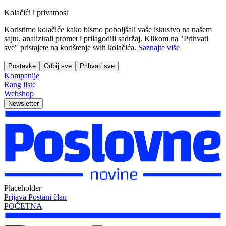
Kolačići i privatnost
Koristimo kolačiće kako bismo poboljšali vaše iskustvo na našem
sajtu, analizirali promet i prilagodili sadržaj. Klikom na "Prihvati
sve" pristajete na korištenje svih kolačića.
Saznajte više
Postavke
Odbij sve
Prihvati sve
Kompanije
Rang liste
Webshop
Newsletter
Placeholder
Prijava
Postani član
POČETNA