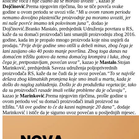
količine voća i nije čudno da se moralo uvoziti”
, kazao je
Dojčinović
.Prema njegovim riječima, što se tiče povrća svake
godine u ovom periodu se uvozi više.
“Mi u ovom ranom periodu
nemamo dovoljno plasteničke proizvodnje pa moramo uvoziti, jer
mi naše povrće imamo tek polovinom juna”
, dodao je
Dojčinović.Branko Mastalo, predsjednik Udruženja povrtara u RS,
kaže da su domaći proizvođači lani smanjili proizvodnju zbog 2016.
godine, kada im je propalo mnogo proizvoda koje nisu uspjeli da
prodaju.
“Prije dvije godine smo otišli u debeli minus, zbog čega je
lani zasijano oko 40 posto manje površina. Zbog toga danas na
domaćem tržištu gotovo da nema domaćeg krompira i luka, zbog
čega je, pretpostavljam, povećan uvoz”
, kazao je
Mastalo
.Stojan
Marinković, predsjednik Saveza udruženja poljoprivrednih
proizvođača RS, kaže da ne čudi da je uvoz povećan.
“To se najviše
dešava zbog klimatskih promjena koje smo imali u martu, kada je
došlo do naglog zahlađenja. Došlo je do produžetka vegetacije, tako
da su proizvođači rasade imali velike probleme da je očuvaju”
,
kazao je
Marinković
.Prema njegovim riječima, prošle godine u
ovom periodu već su domaći proizvođači imali proizvod na
tržištu.
“Ali ove godine to će da kasni najmanje 20 dana”
, dodaje
Marinković i ističe da je sigurno uvoz povećan u posljednjih mjesec.