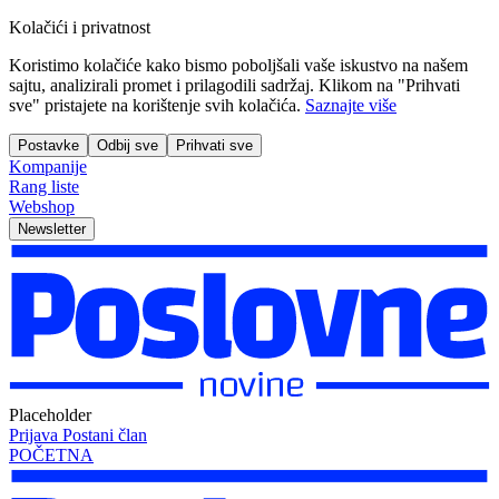
Kolačići i privatnost
Koristimo kolačiće kako bismo poboljšali vaše iskustvo na našem
sajtu, analizirali promet i prilagodili sadržaj. Klikom na "Prihvati
sve" pristajete na korištenje svih kolačića.
Saznajte više
Postavke
Odbij sve
Prihvati sve
Kompanije
Rang liste
Webshop
Newsletter
Placeholder
Prijava
Postani član
POČETNA