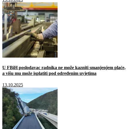
U FBiH poslodavac radnika ne može kazniti smanjenjem plaće,
a višu mu može isplatiti pod određenim uvjetima
13.10.2025