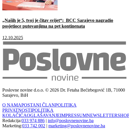
„Naših je 5, tvoj je čitav svijet“: BCC Sarajevo nagradio
posjetioce putovanjima na pet kontinenata
12.10.2025
Poslovne novine d.o.o. © 2026 Dr. Fetaha Bećirbegović 1B, 71000
Sarajevo, BiH
O NAMA
POSTANI ČLAN
POLITIKA
PRIVATNOSTI
POLITIKA
KOLAČIĆA
OGLAŠAVANJE
IMPRESSUM
NEWSLETTER
SHO
Redakcija:
033 974 886
|
info@poslovnenovine.ba
Marketing:
033 742 002
|
marketing@poslovnenovine.ba