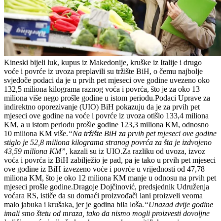
Kineski bijeli luk, kupus iz Makedonije, kruške iz Italije i drugo
voće i povrće iz uvoza preplavili su tržište BiH, o čemu najbolje
svjedoče podaci da je u prvih pet mjeseci ove godine uvezeno oko
132,5 miliona kilograma raznog voća i povrća, što je za oko 13
miliona više nego prošle godine u istom periodu.Podaci Uprave za
indirektno oporezivanje (UIO) BiH pokazuju da je za prvih pet
mjeseci ove godine na voće i povrće iz uvoza otišlo 133,4 miliona
KM, a u istom periodu prošle godine 123,3 miliona KM, odnosno
10 miliona KM više.
“Na tržište BiH za prvih pet mjeseci ove godine
stiglo je 52,8 miliona kilograma stranog povrća za šta je izdvojeno
43,59 miliona KM”
, kazali su iz UIO.Za razliku od uvoza, izvoz
voća i povrća iz BiH zabilježio je pad, pa je tako u prvih pet mjeseci
ove godine iz BiH izvezeno voće i povrće u vrijednosti od 47,78
miliona KM, što je oko 12 miliona KM manje u odnosu na prvih pet
mjeseci prošle godine.Dragoje Dojčinović, predsjednik Udruženja
voćara RS, ističe da su domaći proizvođači lani proizveli veoma
malo jabuka i krušaka, jer je godina bila loša.
“Unazad dvije godine
imali smo štetu od mraza, tako da nismo mogli proizvesti dovoljne