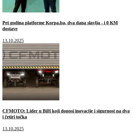
Pet godina platforme Korpa.ba, dva dana slavlja - i 0 KM
dostave
13.10.2025
CFMOTO: Lider u BiH koji donosi inovacije i sigurnost na dva
i četiri točka
13.10.2025