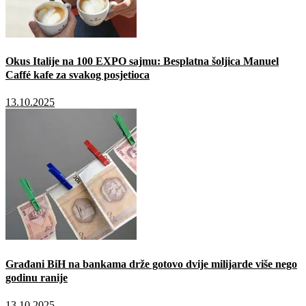
Okus Italije na 100 EXPO sajmu: Besplatna šoljica Manuel
Caffé kafe za svakog posjetioca
13.10.2025
Građani BiH na bankama drže gotovo dvije milijarde više nego
godinu ranije
13.10.2025