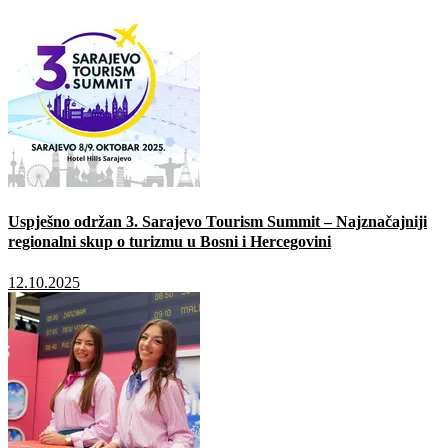
Uspješno održan 3. Sarajevo Tourism Summit – Najznačajniji
regionalni skup o turizmu u Bosni i Hercegovini
12.10.2025