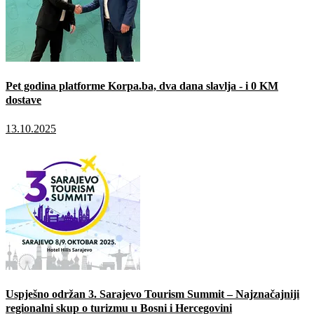
Pet godina platforme Korpa.ba, dva dana slavlja - i 0 KM
dostave
13.10.2025
Uspješno održan 3. Sarajevo Tourism Summit – Najznačajniji
regionalni skup o turizmu u Bosni i Hercegovini