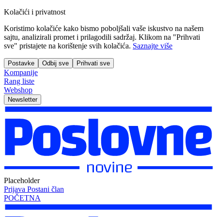
Kolačići i privatnost
Koristimo kolačiće kako bismo poboljšali vaše iskustvo na našem
sajtu, analizirali promet i prilagodili sadržaj. Klikom na "Prihvati
sve" pristajete na korištenje svih kolačića.
Saznajte više
Postavke
Odbij sve
Prihvati sve
Kompanije
Rang liste
Webshop
Newsletter
Placeholder
Prijava
Postani član
POČETNA