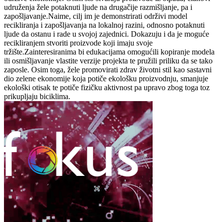
udruženja žele potaknuti ljude na drugačije razmišljanje, pa i
zapošljavanje.Naime, cilj im je demonstrirati održivi model
recikliranja i zapošljavanja na lokalnoj razini, odnosno potaknuti
ljude da ostanu i rade u svojoj zajednici. Dokazuju i da je moguće
recikliranjem stvoriti proizvode koji imaju svoje
tržište.Zainteresiranima bi edukacijama omogućili kopiranje modela
ili osmišljavanje vlastite verzije projekta te pružili priliku da se tako
zaposle. Osim toga, žele promovirati zdrav životni stil kao sastavni
dio zelene ekonomije koja potiče ekološku proizvodnju, smanjuje
ekološki otisak te potiče fizičku aktivnost pa upravo zbog toga toz
prikupljaju biciklima.