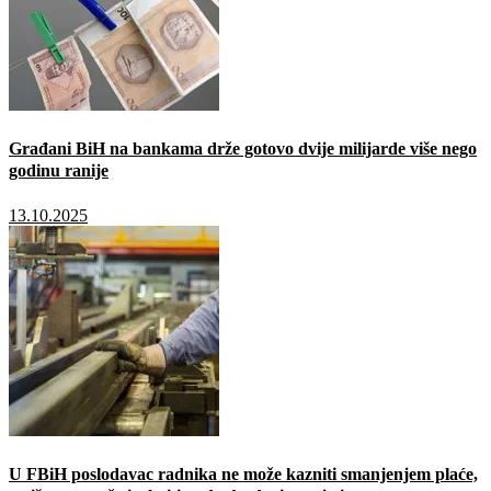
Građani BiH na bankama drže gotovo dvije milijarde više nego
godinu ranije
13.10.2025
U FBiH poslodavac radnika ne može kazniti smanjenjem plaće,