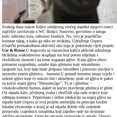
Svakog dana nakon šoljice omiljenog vrućeg napitka njegovi ostaci
najčešće završavaju u WC školjci. Naravno, govorimo o talogu
kafe, odnosno tozu, odnosno fundaću. No, ovo je poprilično
koristan talog, a kako ga niko ne reciklira, Udruženje Ospera
(Osječki permakulturni aktivisti) oko toga je pokrenulo cijeli projekt
Use & Reuse
.U dogovoru sa vlasnicima kafića aktivisti udruženja
biciklima svakodnevno skupljaju toz koji potom miješaju s
ekološkom slamom i na tome uzgajaju gljive. Kada gljiva obavi
primarnu razgradnju, ostatke daju glistama koje sekundarno
razgrade toz, koji tada bude potpuno iskorišten i ponovno stavljen u
upotrebu putem glistinca – humusa.U ponudi trenutno imaju svježe i
sušene gljive koje će uskoro biti i ukiseljene, prah od gljiva te paket
za kućni uzgoj gljiva “Shrooms2go”. Tu je i glistinac –
visokokvalitetni humus, paket za kućno pravljenje glistinca te gliste.
Od otpada kafe, pčelinjeg voska i eteričnih ulja rade svijeće koje
odbijaju komarce. Pripremaju i online edukaciju za uzgoj gljiva na
otpadu kafe.Ospera je svoj projekt utemeljila na principu kružne
lokalne ekonomije u kojoj je od otpada dobila više vrijednih
proizvoda i zajednicu suradnika koji zajedno rade na stvaranju
održive ekonomije. Osim što stvaraju proizvode iz otpada, članovi