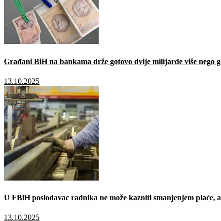
Građani BiH na bankama drže gotovo dvije milijarde više nego g
13.10.2025
U FBiH poslodavac radnika ne može kazniti smanjenjem plaće, a 
13.10.2025