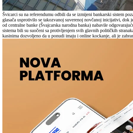
Švicarci su na referendumu odbili da se izmijeni bankarski sistem p
glasača usprotivilo se takozvanoj suverenoj novčanoj inicijativi, dok
od centralne banke (Švajcarska narodna banka) nabavile odgovarajuću 
sistema bili su suočeni sa protivljenjem svih glavnih političkih stra
kasinima dozvoljeno da u ponudi imaju i online kockanje, ali je zabra