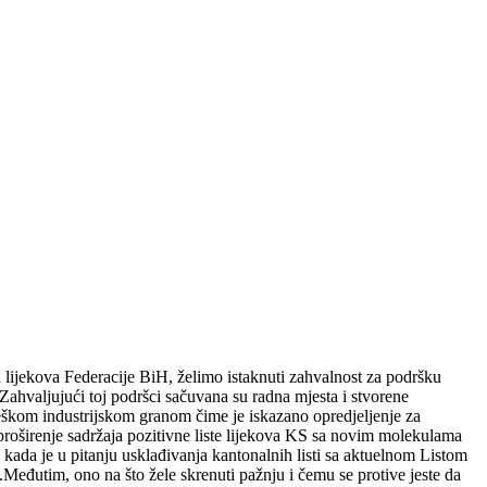
 lijekova Federacije BiH, želimo istaknuti zahvalnost za podršku
hvaljujući toj podršci sačuvana su radna mjesta i stvorene
teškom industrijskom granom čime je iskazano opredjeljenje za
irenje sadržaja pozitivne liste lijekova KS sa novim molekulama
a kada je u pitanju usklađivanja kantonalnih listi sa aktuelnom Listom
eđutim, ono na što žele skrenuti pažnju i čemu se protive jeste da