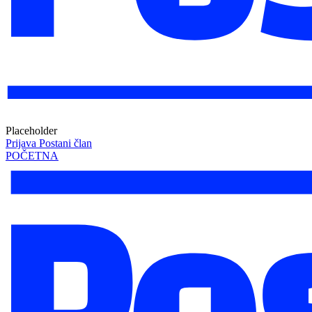
Placeholder
Prijava
Postani član
POČETNA