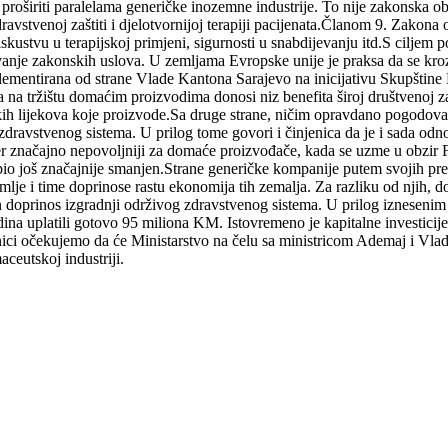
roširiti paralelama generičke inozemne industrije. To nije zakonska oba
dravstvenoj zaštiti i djelotvornijoj terapiji pacijenata.Članom 9. Zako
 iskustvu u terapijskoj primjeni, sigurnosti u snabdijevanju itd.S cilj
avanje zakonskih uslova. U zemljama Evropske unije je praksa da se kroz
plementirana od strane Vlade Kantona Sarajevo na inicijativu Skupštine
 tržištu domaćim proizvodima donosi niz benefita široj društvenoj zajedn
ičkih lijekova koje proizvode.Sa druge strane, ničim opravdano pogodova
n zdravstvenog sistema. U prilog tome govori i činjenica da je i sada od
jer značajno nepovoljniji za domaće proizvođače, kada se uzme u obzir 
o još značajnije smanjen.Strane generičke kompanije putem svojih pred
lje i time doprinose rastu ekonomija tih zemalja. Za razliku od njih, do
n doprinos izgradnji održivog zdravstvenog sistema. U prilog iznesenim
ina uplatili gotovo 95 miliona KM. Istovremeno je kapitalne investici
ici očekujemo da će Ministarstvo na čelu sa ministricom Ademaj i Vla
ceutskoj industriji.