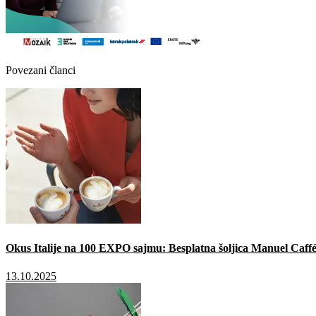
Povezani članci
Okus Italije na 100 EXPO sajmu: Besplatna šoljica Manuel Caffé
13.10.2025