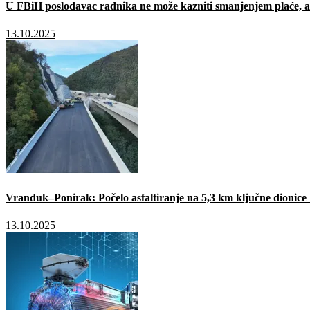
U FBiH poslodavac radnika ne može kazniti smanjenjem plaće, a 
13.10.2025
Vranduk–Ponirak: Počelo asfaltiranje na 5,3 km ključne dionic
13.10.2025