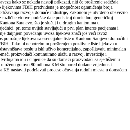
veza kako se nekada nastoji prikazati, niti će proširenje sadržaja
na o lijekovima FBiH predviđena je mogućnost ograničenja broja
em podržavanja razvoja domaće industrije, Zakonom je utvrđeno obavezno
 različite vidove podrške daje podsticaj domicilnoj generičkoj
 Kantona Sarajevo, što je slučaj i u drugim kantonima u
ici, pri tome uvijek stavljajući u prvi plan interes pacijenata i
nje daljnjem povećanju uvoza lijekova znači još veći izvoz
nos potrošnje lijekova sa esencijalne liste u Kantonu Sarajevo domaćih i
FBiH. Tako bi nepotrebnim proširenjem pozitivne liste lijekova u
stavništava posluju isključivo komercijalno, zapošljavaju minimalan
maći proizvođači kontinuirano ulažu u razvoj, investicije i
 tvrdnjama idu i činjenice da su domaći proizvođači sa sjedištem u
je uloženo gotovo 80 miliona KM što pored dodane vrijednosti
da KS nastaviti podržavati procese očuvanja radnih mjesta u domaćem