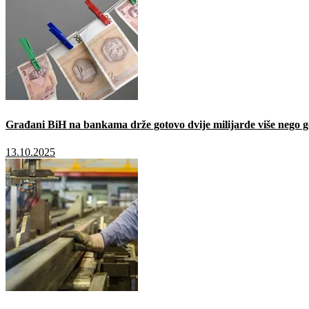
Građani BiH na bankama drže gotovo dvije milijarde više nego g
13.10.2025