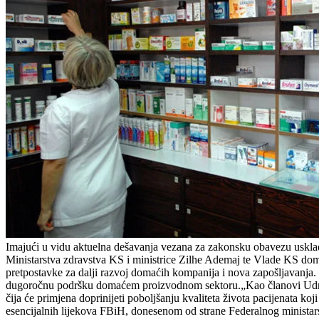
Imajući u vidu aktuelna dešavanja vezana za zakonsku obavezu usklađi
Ministarstva zdravstva KS i ministrice Zilhe Ademaj te Vlade KS dom
pretpostavke za dalji razvoj domaćih kompanija i nova zapošljavanja.
dugoročnu podršku domaćem proizvodnom sektoru.„Kao članovi Udruže
čija će primjena doprinijeti poboljšanju kvaliteta života pacijenata ko
esencijalnih lijekova FBiH, donesenom od strane Federalnog ministars