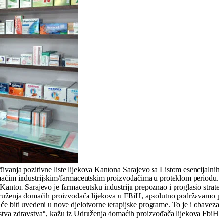
vanja pozitivne liste lijekova Kantona Sarajevo sa Listom esencijalnih
aćim industrijskim/farmaceutskim proizvođačima u proteklom periodu.Za
 Kanton Sarajevo je farmaceutsku industriju prepoznao i proglasio stra
nja domaćih proizvođača lijekova u FBiH, apsolutno podržavamo proš
ji će biti uvedeni u nove djelotvorne terapijske programe. To je i obavez
tva zdravstva“, kažu iz Udruženja domaćih proizvođača lijekova FbiH.M