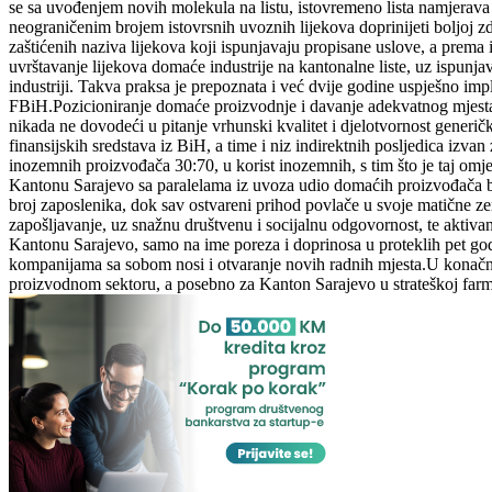
se sa uvođenjem novih molekula na listu, istovremeno lista namjerava p
neograničenim brojem istovrsnih uvoznih lijekova doprinijeti boljoj z
zaštićenih naziva lijekova koji ispunjavaju propisane uslove, a prema
uvrštavanje lijekova domaće industrije na kantonalne liste, uz ispunj
industriji. Takva praksa je prepoznata i već dvije godine uspješno im
FBiH.Pozicioniranje domaće proizvodnje i davanje adekvatnog mjesta na
nikada ne dovodeći u pitanje vrhunski kvalitet i djelotvornost gener
finansijskih sredstava iz BiH, a time i niz indirektnih posljedica izva
inozemnih proizvođača 30:70, u korist inozemnih, s tim što je taj om
Kantonu Sarajevo sa paralelama iz uvoza udio domaćih proizvođača bi
broj zaposlenika, dok sav ostvareni prihod povlače u svoje matične zem
zapošljavanje, uz snažnu društvenu i socijalnu odgovornost, te aktiva
Kantonu Sarajevo, samo na ime poreza i doprinosa u proteklih pet god
kompanijama sa sobom nosi i otvaranje novih radnih mjesta.U konačn
proizvodnom sektoru, a posebno za Kanton Sarajevo u strateškoj farma