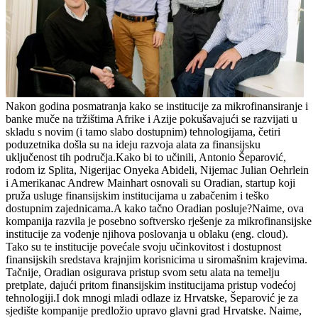
Nakon godina posmatranja kako se institucije za mikrofinansiranje i
banke muče na tržištima Afrike i Azije pokušavajući se razvijati u
skladu s novim (i tamo slabo dostupnim) tehnologijama, četiri
poduzetnika došla su na ideju razvoja alata za finansijsku
uključenost tih područja.Kako bi to učinili, Antonio Šeparović,
rodom iz Splita, Nigerijac Onyeka Abideli, Nijemac Julian Oehrlein
i Amerikanac Andrew Mainhart osnovali su Oradian, startup koji
pruža usluge finansijskim institucijama u zabačenim i teško
dostupnim zajednicama.A kako tačno Oradian posluje?Naime, ova
kompanija razvila je posebno softversko rješenje za mikrofinansijske
institucije za vođenje njihova poslovanja u oblaku (eng. cloud).
Tako su te institucije povećale svoju učinkovitost i dostupnost
finansijskih sredstava krajnjim korisnicima u siromašnim krajevima.
Tačnije, Oradian osigurava pristup svom setu alata na temelju
pretplate, dajući pritom finansijskim institucijama pristup vodećoj
tehnologiji.I dok mnogi mladi odlaze iz Hrvatske, Šeparović je za
sjedište kompanije predložio upravo glavni grad Hrvatske. Naime,