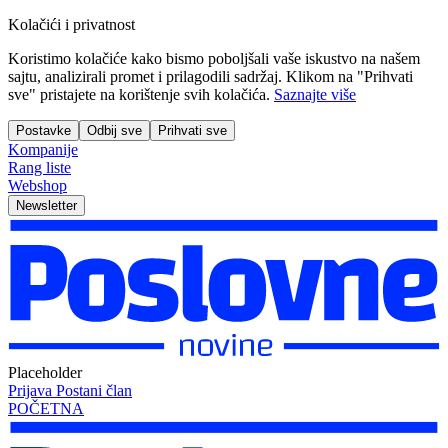
Kolačići i privatnost
Koristimo kolačiće kako bismo poboljšali vaše iskustvo na našem
sajtu, analizirali promet i prilagodili sadržaj. Klikom na "Prihvati
sve" pristajete na korištenje svih kolačića.
Saznajte više
Postavke
Odbij sve
Prihvati sve
Kompanije
Rang liste
Webshop
Newsletter
Placeholder
Prijava
Postani član
POČETNA