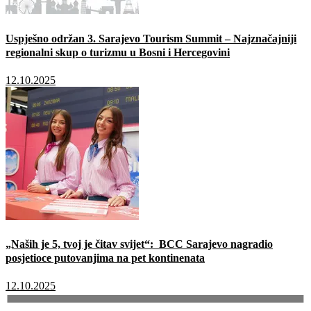
Uspješno održan 3. Sarajevo Tourism Summit – Najznačajniji
regionalni skup o turizmu u Bosni i Hercegovini
12.10.2025
„Naših je 5, tvoj je čitav svijet“: BCC Sarajevo nagradio
posjetioce putovanjima na pet kontinenata
12.10.2025