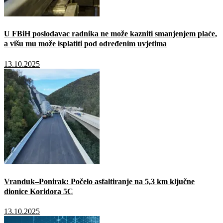
U FBiH poslodavac radnika ne može kazniti smanjenjem plaće,
a višu mu može isplatiti pod određenim uvjetima
13.10.2025
Vranduk–Ponirak: Počelo asfaltiranje na 5,3 km ključne
dionice Koridora 5C
13.10.2025