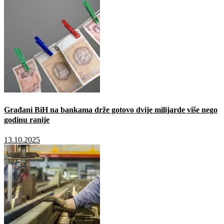
Građani BiH na bankama drže gotovo dvije milijarde više nego
godinu ranije
13.10.2025