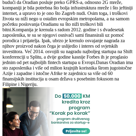
budući da Oradian posluje preko GPRS-a, odnosno 2G mreže,
kompaniji je bila potrebna što bolja infrastruktura mreže i što jeftiniji
internet, a upravo to je ono što Zagreb nudi. Osim toga, i troškovi
života su niži nego u ostalim evropskim metropolama, a na samom
početku poslovanja Oradianu su što niži troškovi bili
bitni.Kompanija je krenula s radom 2012. godine i s dvadesetak
zaposlenika, te su se njegovi osnivači sami finansirali uz pomoć
porodica i prijatelja. Ipak, ubrzo je krenulo osvajanje nagrada za
njihov proizvod nakon čega je uslijedio i interes od svjetskih
investitora. Već 2014. osvojili su nagradu najboljeg startupa na Shift
konferenciji u Splitu, a dvije godine kasnije Forbes ih je proglasio
jednim od pet najboljih fintech startupa u Evropi.Danas Oradian ima
sto zaposlenika i više od milion krajnjih korisnika širom jugoistočne
Azije i zapadne i istočne Afrike te zajednicu sa više od 60
finansijskih institucija u osam država s posebnim fokusom na
Filipine i Nigeriju.