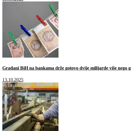
Građani BiH na bankama drže gotovo dvije milijarde više nego g
13.10.2025