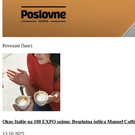
Povezani članci
Okus Italije na 100 EXPO sajmu: Besplatna šoljica Manuel Caffé
13.10.2025