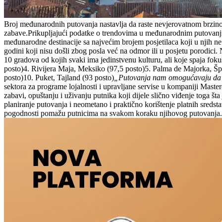
Broj međunarodnih putovanja nastavlja da raste nevjerovatnom brzinom,
zabave.Prikupljajući podatke o trendovima u međunarodnim putovanjim
međunarodne destinacije sa najvećim brojem posjetilaca koji u njih ne
godini koji nisu došli zbog posla već na odmor ili u posjetu porodici. N
10 gradova od kojih svaki ima jedinstvenu kulturu, ali koje spaja fo
posto)4. Rivijera Maja, Meksiko (97,5 posto)5. Palma de Majorka, Šp
posto)10. Puket, Tajland (93 posto)
„Putovanja nam omogućavaju da pro
sektora za programe lojalnosti i upravljane servise u kompaniji Master
zabavi, opuštanju i uživanju putnika koji dijele slično viđenje toga 
planiranje putovanja i neometano i praktično korištenje platnih sredstav
pogodnosti pomažu putnicima na svakom koraku njihovog putovanja.