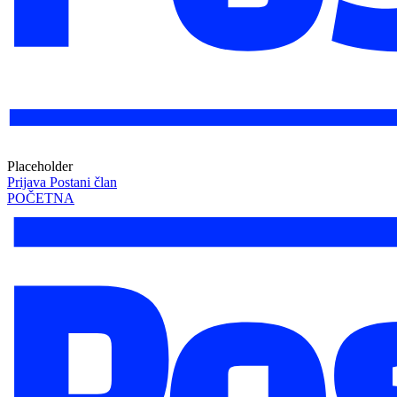
Placeholder
Prijava
Postani član
POČETNA