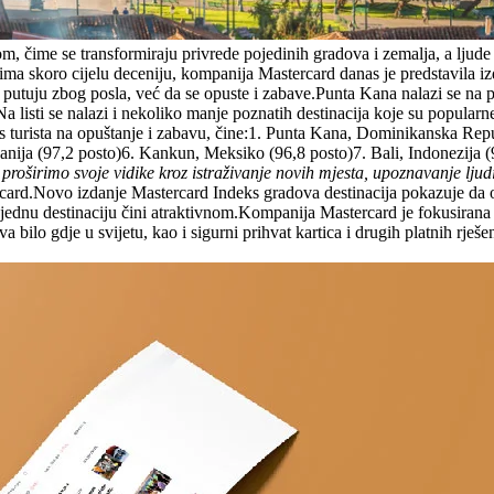
 čime se transformiraju privrede pojedinih gradova i zemalja, a ljude o
a skoro cijelu deceniju, kompanija Mastercard danas je predstavila iz
 putuju zbog posla, već da se opuste i zabave.Punta Kana nalazi se na p
a listi se nalazi i nekoliko manje poznatih destinacija koje su popularne
kus turista na opuštanje i zabavu, čine:1. Punta Kana, Dominikanska Rep
anija (97,2 posto)6. Kankun, Meksiko (96,8 posto)7. Bali, Indonezija
širimo svoje vidike kroz istraživanje novih mjesta, upoznavanje ljudi 
card.Novo izdanje Mastercard Indeks gradova destinacija pokazuje da odr
šta jednu destinaciju čini atraktivnom.Kompanija Mastercard je fokusiran
a bilo gdje u svijetu, kao i sigurni prihvat kartica i drugih platnih rje