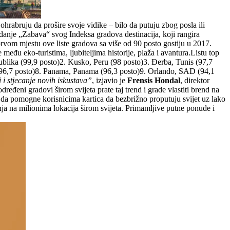
hrabruju da prošire svoje vidike – bilo da putuju zbog posla ili
danje „Zabava“ svog Indeksa gradova destinacija, koji rangira
rvom mjestu ove liste gradova sa više od 90 posto gostiju u 2017.
 među eko-turistima, ljubiteljima historije, plaža i avantura.Listu top
ublika (99,9 posto)2. Kusko, Peru (98 posto)3. Đerba, Tunis (97,7
 (96,7 posto)8. Panama, Panama (96,3 posto)9. Orlando, SAD (94,1
i stjecanje novih iskustava”
, izjavio je
Frensis Hondal
, direktor
eđeni gradovi širom svijeta prate taj trend i grade vlastiti brend na
a da pomogne korisnicima kartica da bezbrižno proputuju svijet uz lako
šenja na milionima lokacija širom svijeta. Primamljive putne ponude i