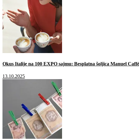
Okus Italije na 100 EXPO sajmu: Besplatna šoljica Manuel Caffé
13.10.2025