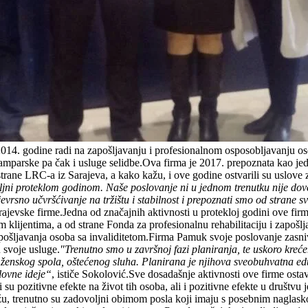
014. godine radi na zapošljavanju i profesionalnom osposobljavanju osob
, štamparske pa čak i usluge selidbe.Ova firma je 2017. prepoznata kao
strane LRC-a iz Sarajeva, a kako kažu, i ove godine ostvarili su uslove z
ni proteklom godinom. Naše poslovanje ni u jednom trenutku nije dovede
vrsno učvršćivanje na tržištu i stabilnost i prepoznati smo od strane 
arajevske firme.Jedna od značajnih aktivnosti u protekloj godini ove fi
jim klijentima, a od strane Fonda za profesionalnu rehabilitaciju i zapo
i zapošljavanja osoba sa invaliditetom.Firma Pamuk svoje poslovanje za
u svoje usluge.
"Trenutno smo u završnoj fazi planiranja, te uskoro kreć
e ženskog spola, oštećenog sluha. Planirana je njihova sveobuhvatna eduk
lovne ideje“
, ističe Sokolović.Sve dosadašnje aktivnosti ove firme ostavi
 su pozitivne efekte na život tih osoba, ali i pozitivne efekte u društvu j
žu, trenutno su zadovoljni obimom posla koji imaju s posebnim naglask