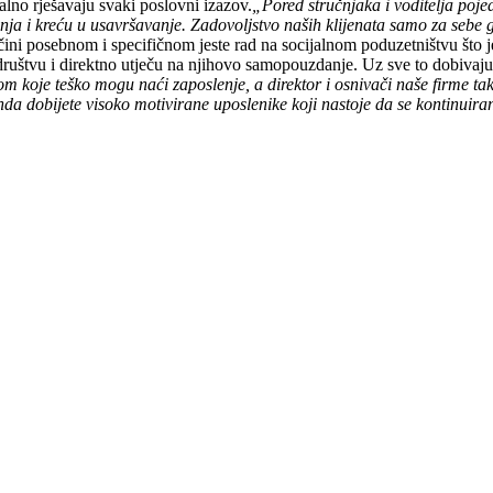
nalno rješavaju svaki poslovni izazov.
„Pored stručnjaka i voditelja poj
nja i kreću u usavršavanje. Zadovoljstvo naših klijenata samo za sebe go
 čini posebnom i specifičnom jeste rad na socijalnom poduzetništvu što 
društvu i direktno utječu na njihovo samopouzdanje. Uz sve to dobivaju z
 koje teško mogu naći zaposlenje, a direktor i osnivači naše firme ta
onda dobijete visoko motivirane uposlenike koji nastoje da se kontinuir