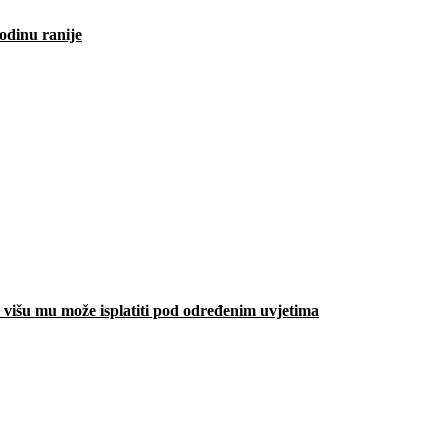
odinu ranije
višu mu može isplatiti pod određenim uvjetima