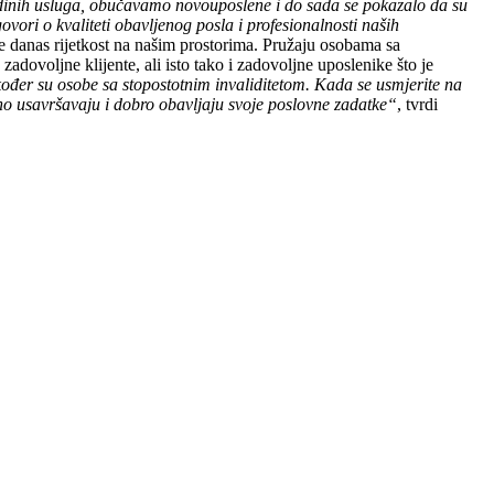
edinih usluga, obučavamo novouposlene i do sada se pokazalo da su
vori o kvaliteti obavljenog posla i profesionalnosti naših
je danas rijetkost na našim prostorima. Pružaju osobama sa
adovoljne klijente, ali isto tako i zadovoljne uposlenike što je
kođer su osobe sa stopostotnim invaliditetom. Kada se usmjerite na
ano usavršavaju i dobro obavljaju svoje poslovne zadatke“
, tvrdi