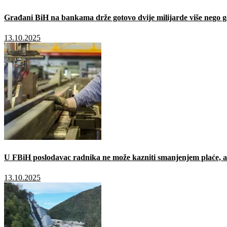
Građani BiH na bankama drže gotovo dvije milijarde više nego g
13.10.2025
U FBiH poslodavac radnika ne može kazniti smanjenjem plaće, a 
13.10.2025