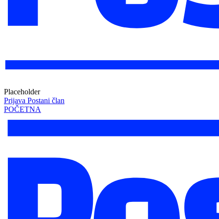
Placeholder
Prijava
Postani član
POČETNA