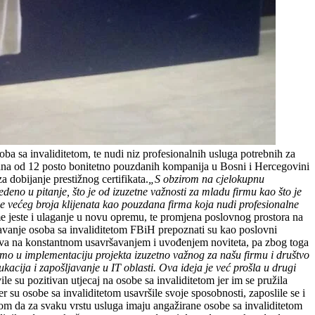
a sa invaliditetom, te nudi niz profesionalnih usluga potrebnih za
 jedna od 12 posto bonitetno pouzdanih kompanija u Bosni i Hercegovini
a dobijanje prestižnog certifikata.
„S obzirom na cjelokupnu
no u pitanje, što je od izuzetne važnosti za mladu firmu kao što je
sve većeg broja klijenata kao pouzdana firma koja nudi profesionalne
rme jeste i ulaganje u novu opremu, te promjena poslovnog prostora na
šljavanje osoba sa invaliditetom FBiH prepoznati su kao poslovni
sniva na konstantnom usavršavanjem i uvođenjem noviteta, pa zbog toga
emo u implementaciju projekta izuzetno važnog za našu firmu i društvo
acija i zapošljavanje u IT oblasti. Ova ideja je već prošla u drugi
le su pozitivan utjecaj na osobe sa invaliditetom jer im se pružila
er su osobe sa invaliditetom usavršile svoje sposobnosti, zaposlile se i
om da za svaku vrstu usluga imaju angažirane osobe sa invaliditetom