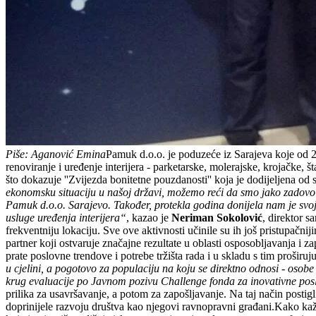
Piše: Aganović Emina
Pamuk d.o.o. je poduzeće iz Sarajeva koje od 2
renoviranje i uređenje interijera - parketarske, molerajske, krojačke
što dokazuje ''Zvijezda bonitetne pouzdanosti'' koja je dodijeljena od 
ekonomsku situaciju u našoj državi, možemo reći da smo jako zadovolj
Pamuk d.o.o. Sarajevo. Također, protekla godina donijela nam je svoje
usluge uređenja interijera“
, kazao je
Neriman Sokolović
, direktor s
frekventniju lokaciju. Sve ove aktivnosti učinile su ih još pristupačni
partner koji ostvaruje značajne rezultate u oblasti osposobljavanja 
prate poslovne trendove i potrebe tržišta rada i u skladu s tim proširuj
u cjelini, a pogotovo za populaciju na koju se direktno odnosi - osob
krug evaluacije po Javnom pozivu Challenge fonda za inovativne pos
prilika za usavršavanje, a potom za zapošljavanje. Na taj način postigli
doprinijele razvoju društva kao njegovi ravnopravni građani.Kako ka