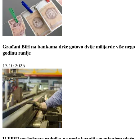
Građani BiH na bankama drže gotovo dvije milijarde više nego
godinu ranije
13.10.2025
U FBiH poslodavac radnika ne može kazniti smanjenjem plaće,