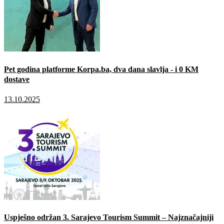
Pet godina platforme Korpa.ba, dva dana slavlja - i 0 KM
dostave
13.10.2025
Uspješno održan 3. Sarajevo Tourism Summit – Najznačajniji