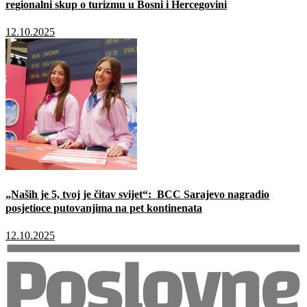
regionalni skup o turizmu u Bosni i Hercegovini
12.10.2025
„Naših je 5, tvoj je čitav svijet“: BCC Sarajevo nagradio
posjetioce putovanjima na pet kontinenata
12.10.2025