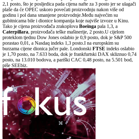
2,1 posto, što je posljedica pada cijena nafte za 3 posto jer se ulagači
plaše da će OPEC uskoro povećati proizvodnju nakon više od
godinu i pol dana smanjene proizvodnje.Među najvećim su
gubitnicama bile i dionice kompanija koje najviše izvoze u Kinu.
Tako je cijena proizvođača zrakoplova
Boeinga
pala 1,3, a
Caterpillara
, proizvođača teške mašinerije, 2 posto.U cijelom
proteklom tjednu Dow Jones oslabio je 0,9 posto, dok je S&P 500
porastao 0,01, a Nasdaq indeks 1,3 posto.I na europskim su
burzama cijene dionica jučer pale. Londonski
FTSE
indeks oslabio
je 1,70 posto, na 7.633 boda, dok je frankfurtski DAX skliznuo 0,74
posto, na 13.010 bodova, a pariški CAC 0,48 posto, na 5.501 bod,
piše SEEbiz.