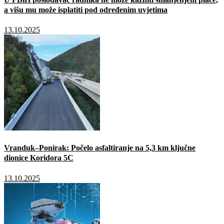
a višu mu može isplatiti pod određenim uvjetima
13.10.2025
Vranduk–Ponirak: Počelo asfaltiranje na 5,3 km ključne
dionice Koridora 5C
13.10.2025