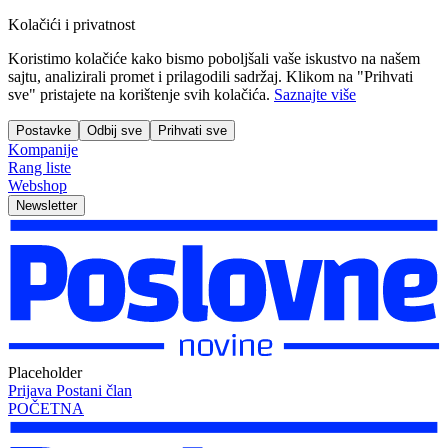
Kolačići i privatnost
Koristimo kolačiće kako bismo poboljšali vaše iskustvo na našem
sajtu, analizirali promet i prilagodili sadržaj. Klikom na "Prihvati
sve" pristajete na korištenje svih kolačića.
Saznajte više
Postavke
Odbij sve
Prihvati sve
Kompanije
Rang liste
Webshop
Newsletter
Placeholder
Prijava
Postani član
POČETNA