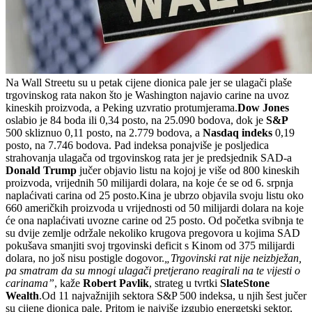
Na Wall Streetu su u petak cijene dionica pale jer se ulagači plaše
trgovinskog rata nakon što je Washington najavio carine na uvoz
kineskih proizvoda, a Peking uzvratio protumjerama.
Dow Jones
oslabio je 84 boda ili 0,34 posto, na 25.090 bodova, dok je
S&P
500 skliznuo 0,11 posto, na 2.779 bodova, a
Nasdaq indeks
0,19
posto, na 7.746 bodova. Pad indeksa ponajviše je posljedica
strahovanja ulagača od trgovinskog rata jer je predsjednik SAD-a
Donald Trump
jučer objavio listu na kojoj je više od 800 kineskih
proizvoda, vrijednih 50 milijardi dolara, na koje će se od 6. srpnja
naplaćivati carina od 25 posto.Kina je ubrzo objavila svoju listu oko
660 američkih proizvoda u vrijednosti od 50 milijardi dolara na koje
će ona naplaćivati uvozne carine od 25 posto. Od početka svibnja te
su dvije zemlje održale nekoliko krugova pregovora u kojima SAD
pokušava smanjiti svoj trgovinski deficit s Kinom od 375 milijardi
dolara, no još nisu postigle dogovor.
„Trgovinski rat nije neizbježan,
pa smatram da su mnogi ulagači pretjerano reagirali na te vijesti o
carinama”
, kaže
Robert Pavlik
, strateg u tvrtki
SlateStone
Wealth
.Od 11 najvažnijih sektora S&P 500 indeksa, u njih šest jučer
su cijene dionica pale. Pritom je najviše izgubio energetski sektor,