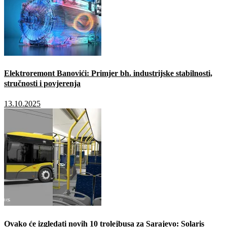
Elektroremont Banovići: Primjer bh. industrijske stabilnosti,
stručnosti i povjerenja
13.10.2025
Ovako će izgledati novih 10 trolejbusa za Sarajevo: Solaris