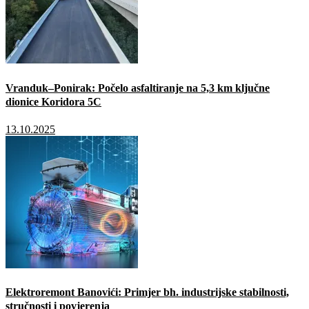
Vranduk–Ponirak: Počelo asfaltiranje na 5,3 km ključne
dionice Koridora 5C
13.10.2025
Elektroremont Banovići: Primjer bh. industrijske stabilnosti,
stručnosti i povjerenja