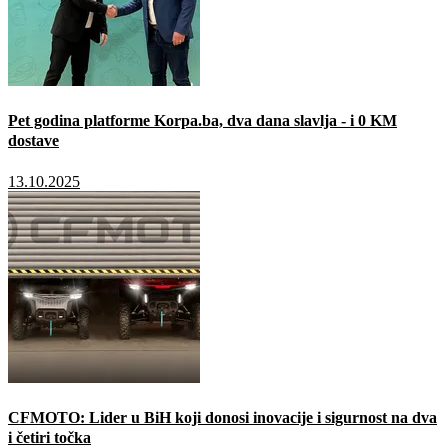
Pet godina platforme Korpa.ba, dva dana slavlja - i 0 KM
dostave
13.10.2025
CFMOTO: Lider u BiH koji donosi inovacije i sigurnost na dva
i četiri točka