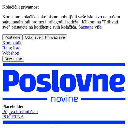
Kolačići i privatnost
Koristimo kolačiće kako bismo poboljšali vaše iskustvo na našem
sajtu, analizirali promet i prilagodili sadržaj. Klikom na "Prihvati
sve" pristajete na korištenje svih kolačića.
Saznajte više
Postavke
Odbij sve
Prihvati sve
Kompanije
Rang liste
Webshop
Newsletter
Placeholder
Prijava
Postani član
POČETNA