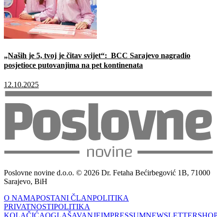
„Naših je 5, tvoj je čitav svijet“: BCC Sarajevo nagradio
posjetioce putovanjima na pet kontinenata
12.10.2025
Poslovne novine d.o.o. © 2026 Dr. Fetaha Bećirbegović 1B, 71000
Sarajevo, BiH
O NAMA
POSTANI ČLAN
POLITIKA
PRIVATNOSTI
POLITIKA
KOLAČIĆA
OGLAŠAVANJE
IMPRESSUM
NEWSLETTER
SHO