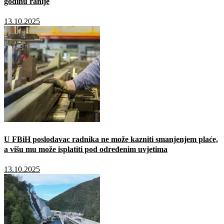
godinu ranije
13.10.2025
U FBiH poslodavac radnika ne može kazniti smanjenjem plaće,
a višu mu može isplatiti pod određenim uvjetima
13.10.2025