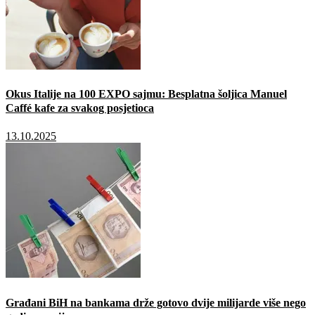
Okus Italije na 100 EXPO sajmu: Besplatna šoljica Manuel
Caffé kafe za svakog posjetioca
13.10.2025
Građani BiH na bankama drže gotovo dvije milijarde više nego