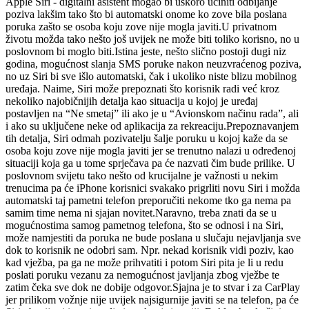
Apple Siri - digitalni asistent mogao bi uskoro učiniti odbijanje
poziva lakšim tako što bi automatski onome ko zove bila poslana
poruka zašto se osoba koju zove nije mogla javiti.U privatnom
životu možda tako nešto još uvijek ne može biti toliko korisno, no u
poslovnom bi moglo biti.Istina jeste, nešto slično postoji dugi niz
godina, mogućnost slanja SMS poruke nakon neuzvraćenog poziva,
no uz Siri bi sve išlo automatski, čak i ukoliko niste blizu mobilnog
uređaja. Naime, Siri može prepoznati što korisnik radi već kroz
nekoliko najobičnijih detalja kao situacija u kojoj je uređaj
postavljen na “Ne smetaj” ili ako je u “Avionskom načinu rada”, ali
i ako su uključene neke od aplikacija za rekreaciju.Prepoznavanjem
tih detalja, Siri odmah pozivatelju šalje poruku u kojoj kaže da se
osoba koju zove nije mogla javiti jer se trenutno nalazi u određenoj
situaciji koja ga u tome sprječava pa će nazvati čim bude prilike. U
poslovnom svijetu tako nešto od krucijalne je važnosti u nekim
trenucima pa će iPhone korisnici svakako prigrliti novu Siri i možda
automatski taj pametni telefon preporučiti nekome tko ga nema pa
samim time nema ni sjajan novitet.Naravno, treba znati da se u
mogućnostima samog pametnog telefona, što se odnosi i na Siri,
može namjestiti da poruka ne bude poslana u slučaju nejavljanja sve
dok to korisnik ne odobri sam. Npr. nekad korisnik vidi poziv, kao
kad vježba, pa ga ne može prihvatiti i potom Siri pita je li u redu
poslati poruku vezanu za nemogućnost javljanja zbog vježbe te
zatim čeka sve dok ne dobije odgovor.Sjajna je to stvar i za CarPlay
jer prilikom vožnje nije uvijek najsigurnije javiti se na telefon, pa će