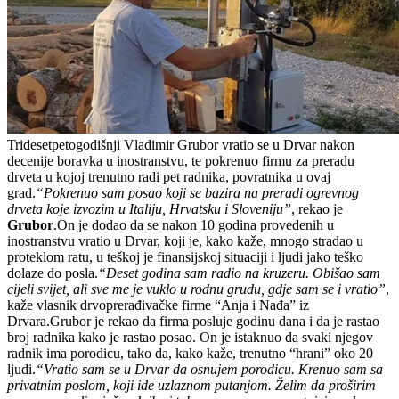
Tridesetpetogodišnji Vladimir Grubor vratio se u Drvar nakon
decenije boravka u inostranstvu, te pokrenuo firmu za preradu
drveta u kojoj trenutno radi pet radnika, povratnika u ovaj
grad.
“Pokrenuo sam posao koji se bazira na preradi ogrevnog
drveta koje izvozim u Italiju, Hrvatsku i Sloveniju”
, rekao je
Grubor
.On je dodao da se nakon 10 godina provedenih u
inostranstvu vratio u Drvar, koji je, kako kaže, mnogo stradao u
proteklom ratu, u teškoj je finansijskoj situaciji i ljudi jako teško
dolaze do posla.
“Deset godina sam radio na kruzeru. Obišao sam
cijeli svijet, ali sve me je vuklo u rodnu grudu, gdje sam se i vratio”
,
kaže vlasnik drvoprerađivačke firme “Anja i Nađa” iz
Drvara.Grubor je rekao da firma posluje godinu dana i da je rastao
broj radnika kako je rastao posao. On je istaknuo da svaki njegov
radnik ima porodicu, tako da, kako kaže, trenutno “hrani” oko 20
ljudi.
“Vratio sam se u Drvar da osnujem porodicu. Krenuo sam sa
privatnim poslom, koji ide uzlaznom putanjom. Želim da proširim