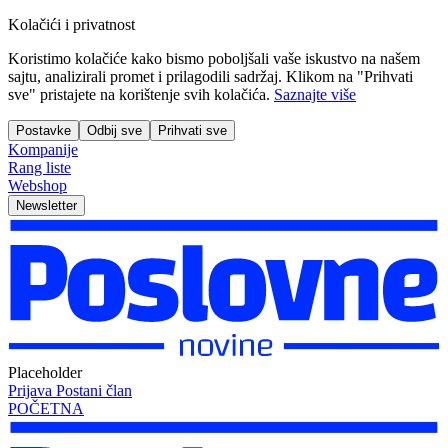
Kolačići i privatnost
Koristimo kolačiće kako bismo poboljšali vaše iskustvo na našem
sajtu, analizirali promet i prilagodili sadržaj. Klikom na "Prihvati
sve" pristajete na korištenje svih kolačića.
Saznajte više
Postavke
Odbij sve
Prihvati sve
Kompanije
Rang liste
Webshop
Newsletter
Placeholder
Prijava
Postani član
POČETNA