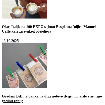
Okus Italije na 100 EXPO sajmu: Besplatna šoljica Manuel
Caffé kafe za svakog posjetioca
13.10.2025
Građani BiH na bankama drže gotovo dvije milijarde više nego
godinu ranije