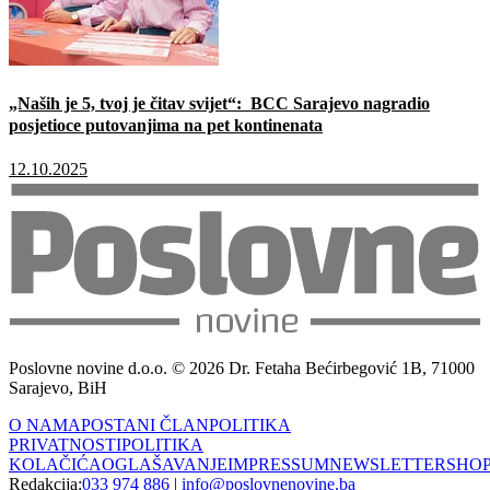
„Naših je 5, tvoj je čitav svijet“: BCC Sarajevo nagradio
posjetioce putovanjima na pet kontinenata
12.10.2025
Poslovne novine d.o.o. © 2026 Dr. Fetaha Bećirbegović 1B, 71000
Sarajevo, BiH
O NAMA
POSTANI ČLAN
POLITIKA
PRIVATNOSTI
POLITIKA
KOLAČIĆA
OGLAŠAVANJE
IMPRESSUM
NEWSLETTER
SHO
Redakcija:
033 974 886
|
info@poslovnenovine.ba