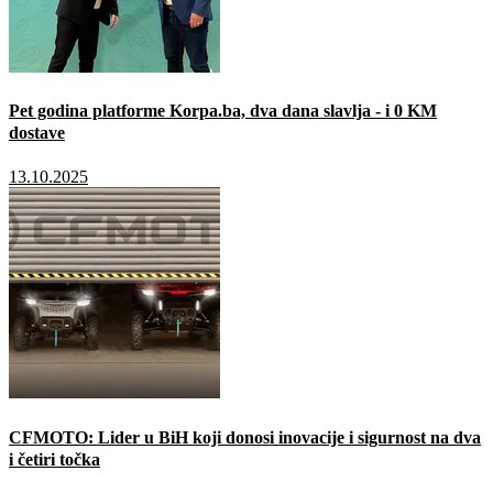
Pet godina platforme Korpa.ba, dva dana slavlja - i 0 KM
dostave
13.10.2025
CFMOTO: Lider u BiH koji donosi inovacije i sigurnost na dva
i četiri točka