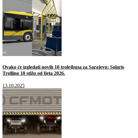
Ovako će izgledati novih 10 trolejbusa za Sarajevo: Solaris
Trollino 18 stižu od ljeta 2026.
13.10.2025