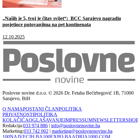
„Naših je 5, tvoj je čitav svijet“: BCC Sarajevo nagradio
posjetioce putovanjima na pet kontinenata
12.10.2025
Poslovne novine d.o.o. © 2026 Dr. Fetaha Bećirbegović 1B, 71000
Sarajevo, BiH
O NAMA
POSTANI ČLAN
POLITIKA
PRIVATNOSTI
POLITIKA
KOLAČIĆA
OGLAŠAVANJE
IMPRESSUM
NEWSLETTER
SHO
Redakcija:
033 974 886
|
info@poslovnenovine.ba
Marketing:
033 742 002
|
marketing@poslovnenovine.ba
100NAJVECIH.BA
100EXPO.BA
ADRIA1000.COM