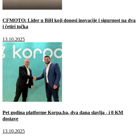
CFMOTO: Lider u BiH koji donosi inovacije i sigurnost na dva
i četiri točka
13.10.2025
Pet godina platforme Korpa.ba, dva dana slavlja - i 0 KM
dostave
13.10.2025