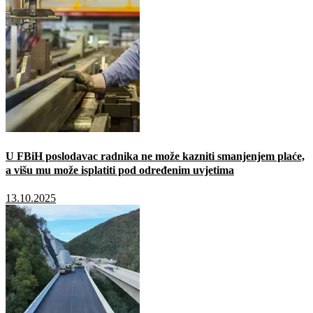
U FBiH poslodavac radnika ne može kazniti smanjenjem plaće,
a višu mu može isplatiti pod određenim uvjetima
13.10.2025