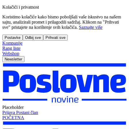
Kolačići i privatnost
Koristimo kolačiće kako bismo poboljšali vaše iskustvo na našem
sajtu, analizirali promet i prilagodili sadržaj. Klikom na "Prihvati
sve" pristajete na korištenje svih kolačića.
Saznajte više
Postavke
Odbij sve
Prihvati sve
Kompanije
Rang liste
Webshop
Newsletter
Placeholder
Prijava
Postani član
POČETNA