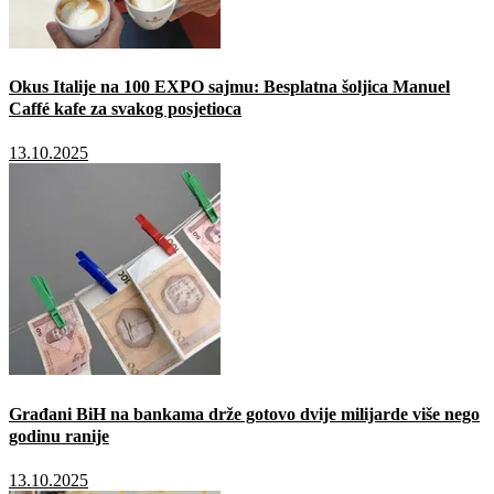
Okus Italije na 100 EXPO sajmu: Besplatna šoljica Manuel
Caffé kafe za svakog posjetioca
13.10.2025
Građani BiH na bankama drže gotovo dvije milijarde više nego
godinu ranije
13.10.2025