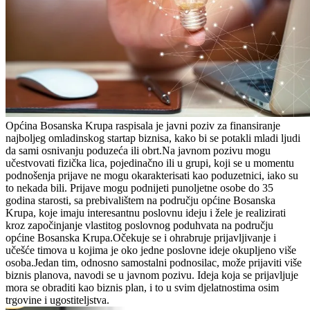
Općina Bosanska Krupa raspisala je javni poziv za finansiranje
najboljeg omladinskog startap biznisa, kako bi se potakli mladi ljudi
da sami osnivanju poduzeća ili obrt.Na javnom pozivu mogu
učestvovati fizička lica, pojedinačno ili u grupi, koji se u momentu
podnošenja prijave ne mogu okarakterisati kao poduzetnici, iako su
to nekada bili. Prijave mogu podnijeti punoljetne osobe do 35
godina starosti, sa prebivalištem na području općine Bosanska
Krupa, koje imaju interesantnu poslovnu ideju i žele je realizirati
kroz započinjanje vlastitog poslovnog poduhvata na području
općine Bosanska Krupa.Očekuje se i ohrabruje prijavljivanje i
učešće timova u kojima je oko jedne poslovne ideje okupljeno više
osoba.Jedan tim, odnosno samostalni podnosilac, može prijaviti više
biznis planova, navodi se u javnom pozivu. Ideja koja se prijavljuje
mora se obraditi kao biznis plan, i to u svim djelatnostima osim
trgovine i ugostiteljstva.