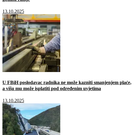
13.10.2025
U FBiH poslodavac radnika ne može kazniti smanjenjem plaće,
a višu mu može isplatiti pod određenim uvjetima
13.10.2025