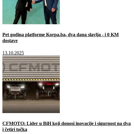
Pet godina platforme Korpa.ba, dva dana slavlja - i 0 KM
dostave
13.10.2025
CFMOTO: Lider u BiH koji donosi inovacije i sigurnost na dva
i četiri točka