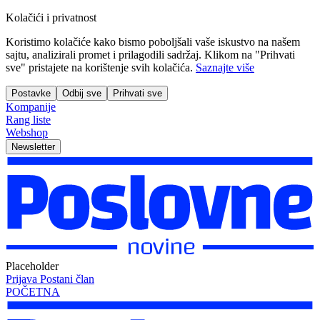
Kolačići i privatnost
Koristimo kolačiće kako bismo poboljšali vaše iskustvo na našem
sajtu, analizirali promet i prilagodili sadržaj. Klikom na "Prihvati
sve" pristajete na korištenje svih kolačića.
Saznajte više
Postavke
Odbij sve
Prihvati sve
Kompanije
Rang liste
Webshop
Newsletter
Placeholder
Prijava
Postani član
POČETNA