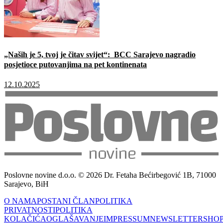
„Naših je 5, tvoj je čitav svijet“: BCC Sarajevo nagradio
posjetioce putovanjima na pet kontinenata
12.10.2025
Poslovne novine d.o.o. © 2026 Dr. Fetaha Bećirbegović 1B, 71000
Sarajevo, BiH
O NAMA
POSTANI ČLAN
POLITIKA
PRIVATNOSTI
POLITIKA
KOLAČIĆA
OGLAŠAVANJE
IMPRESSUM
NEWSLETTER
SHO