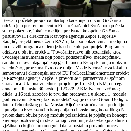
Svečani početak programa Startup akademije u općini Gračanica
održan je u poslovnom centru Etna u Gračanici.Svečanom početku
su uz polaznike, lokalne medije i predstavnike općine Gračanica
prisustvovali i direktorica Razvojne agencije Žepče i Jugoslav
Sarajlić, projekt menadžer u RAŽ-u, koji su polaznicima i medijima
predstavili program akademije kao i cjelokupan projekt.Program se
održava u okviru projekta “Povećanje razvojnih potencijala kroz
uvođenje instrumenata koji potiču poduzetništvo, međuopćinsku
saradnju i nova ulaganja” kojeg sufinancira Evropska unija u okviru
zajedničkog programa Evropske unije i Vlade Njemačke za lokalnu
samoupravu i ekonomski razvoj EU ProLocal.Implementator projekt
je Razvojna agencija Žepče, a provodi se u partnerstvu s Općinom
Gračanica. Ukupna vrijednost projekta je 161.361,5 KM, od čega
donator sufinansira 80 posto tj. 129.899,2 KM.Nakon svečanog
dijela, u 16 sati, započeo je prvi dan predavanja u sklopu 1. modula
pod nazivom „Razvoj biznis modela“ koji je održao Goran Dodig iz
Intera Tehnološkog parka Mostar. Riječ je o stručnjaku u području
upravljanja brzo rastućim kompanijama i poslovnog konsaltinga.Na
prvom danu obuke prvog modulu polaznicima je pojašnjen koncept
kreiranja poslovnog modela, omogućeno im je da ovladaju alatima i
vještinama koji će im omogućiti da samostalno provode proces
razvoja i unapređenja vlastitog poslovnog modela, pojašnjene su im