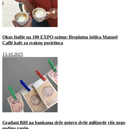
Okus Italije na 100 EXPO sajmu: Besplatna šoljica Manuel
Caffé kafe za svakog posjetioca
13.10.2025
Građani BiH na bankama drže gotovo dvije milijarde više nego
godinu ranije