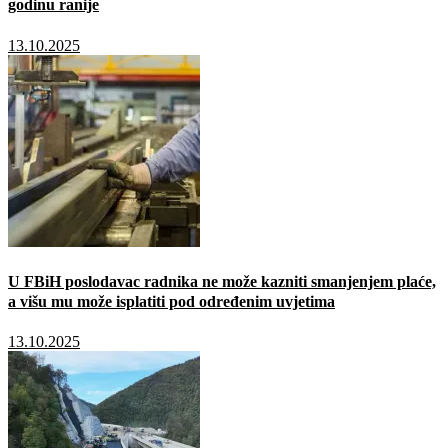
godinu ranije
13.10.2025
U FBiH poslodavac radnika ne može kazniti smanjenjem plaće,
a višu mu može isplatiti pod određenim uvjetima
13.10.2025