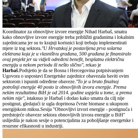
Koordinator za obnovljive izvore energije Nihad Harbaš, smatra
kako obnovljive izvore energije treba približiti građanima i lokalnim
zajednicama jer su to krajnji korisnici koji trebaju implementirati
mjere iz tog sektora.
''U Hrvatskoj je postavljena prva solarna
elektrana koja je u vlasništvu građana, 500 građana je finansiralo
ovaj projekt jer su vidjeli određeni benefit, besplatnu električnu
energiju u nekom periodu ili nešto slično''
, rekao je
Harbaš
.Podsjetio je da se Bosna i Hercegovina potpisivanjem
Ugovora o uspostavi Energetske zajednice obavezala baviti ovim
sektorom i ispuniti određene obaveze.
''To je u bruto finalnoj
potrošnji energije 40 posto iz obnovljivih izvora energije. Prema
nekim rezultatima BiH je od 2014. godine uspjela u tome, a prema
nekim nije''
, istaknuo je Harbaš i dodao kako smatra da cilj nije
postignut, gledajući iz ugla doprinosa čvrste biomase u ukupnom
energijskom miksu.Sesija ''Obnovljivi izvori energije - postignuća i
predstojeće obaveze sektora obnovljivih izvora energije u BiH''
uslijedila je nakon sesije o potencijalima za poboljšanje energetske i
resursne efikasnosti u industriji.