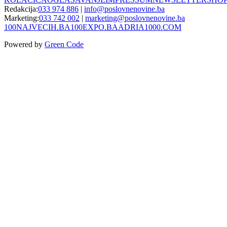
Redakcija:
033 974 886
|
info@poslovnenovine.ba
Marketing:
033 742 002
|
marketing@poslovnenovine.ba
100NAJVECIH.BA
100EXPO.BA
ADRIA1000.COM
Powered by
Green Code