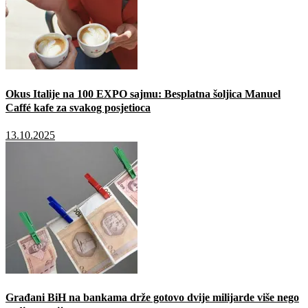
Okus Italije na 100 EXPO sajmu: Besplatna šoljica Manuel
Caffé kafe za svakog posjetioca
13.10.2025
Građani BiH na bankama drže gotovo dvije milijarde više nego