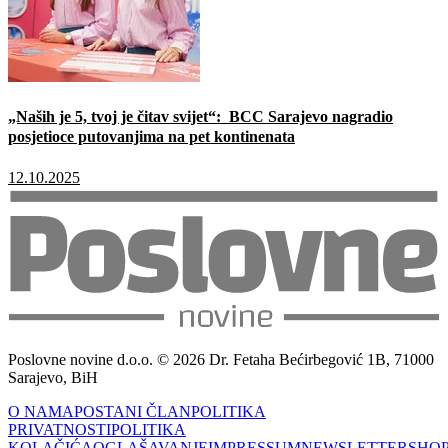
„Naših je 5, tvoj je čitav svijet“: BCC Sarajevo nagradio
posjetioce putovanjima na pet kontinenata
12.10.2025
Poslovne novine d.o.o. © 2026 Dr. Fetaha Bećirbegović 1B, 71000
Sarajevo, BiH
O NAMA
POSTANI ČLAN
POLITIKA
PRIVATNOSTI
POLITIKA
KOLAČIĆA
OGLAŠAVANJE
IMPRESSUM
NEWSLETTER
SHO