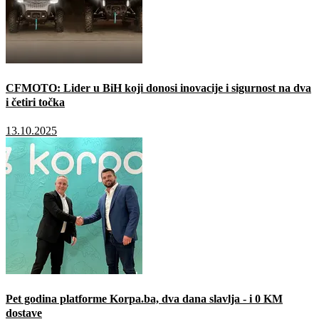
CFMOTO: Lider u BiH koji donosi inovacije i sigurnost na dva
i četiri točka
13.10.2025
Pet godina platforme Korpa.ba, dva dana slavlja - i 0 KM
dostave