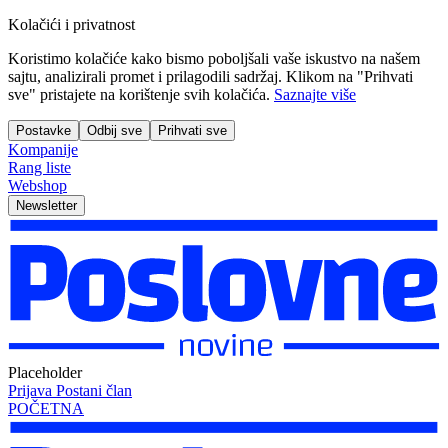
Kolačići i privatnost
Koristimo kolačiće kako bismo poboljšali vaše iskustvo na našem
sajtu, analizirali promet i prilagodili sadržaj. Klikom na "Prihvati
sve" pristajete na korištenje svih kolačića.
Saznajte više
Postavke
Odbij sve
Prihvati sve
Kompanije
Rang liste
Webshop
Newsletter
Placeholder
Prijava
Postani član
POČETNA