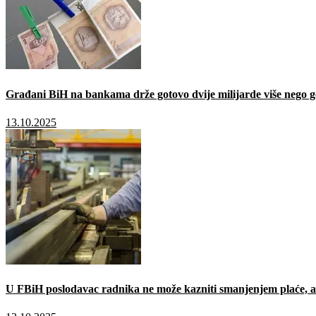
Građani BiH na bankama drže gotovo dvije milijarde više nego g
13.10.2025
U FBiH poslodavac radnika ne može kazniti smanjenjem plaće, a 