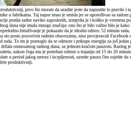
i produktivniji, prvo što morate da uradite jeste da napustite to pravilo 
radnike u fabrikama. Taj napor imao je smisla jer se upoređivao sa rado
je pratila radne navike zaposlenih, izmjerila je i koliko je vremena pot
og dana nije imala mnogo značaja: ono što je bilo važno bilo je kako su l
neprekidno.Istraživanje je pokazalo da je idealni odnos: 52 minuta rada,
su sto posto posvećeni radnim obavezama, nisu provjeravali Facebook ni
d rada. To im je pomoglo da se odmore i prikupe energiju za još jedan pr
 se držala osmosatnog radnog dana, sa jednom kraćom pauzom. Razlog je 
nuitetu, nakon čega mu je potreban odmor u trajanju od 15 do 20 minuta.N
adate u period jakog umora i iscrpljenosti, uzmite pauzu čim osjetite da
ete produktivniji.