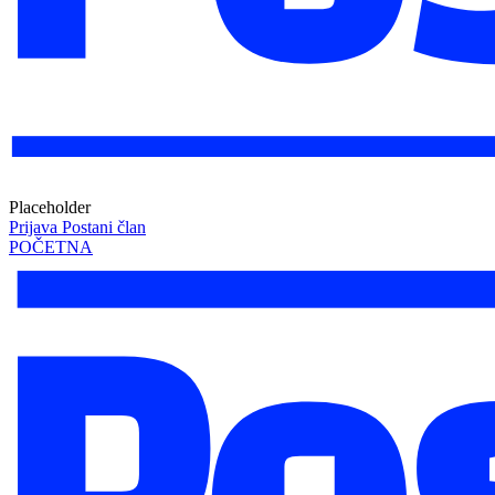
Placeholder
Prijava
Postani član
POČETNA