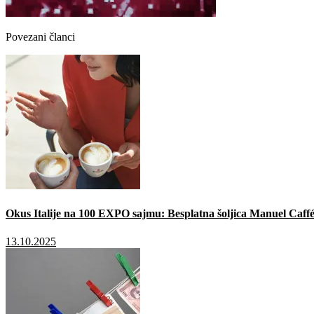
Povezani članci
Okus Italije na 100 EXPO sajmu: Besplatna šoljica Manuel Caffé
13.10.2025