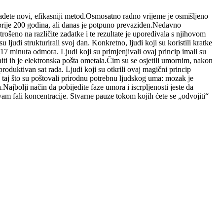
i nađete novi, efikasniji metod.Osmosatno radno vrijeme je osmišljeno
m prije 200 godina, ali danas je potpuno prevaziđen.Nedavno
rošeno na različite zadatke i te rezultate je upoređivala s njihovom
judi strukturirali svoj dan. Konkretno, ljudi koji su koristili kratke
 17 minuta odmora. Ljudi koji su primjenjivali ovaj princip imali su
ti ih je elektronska pošta ometala.Čim su se osjetili umornim, nakon
oduktivan sat rada. Ljudi koji su otkrili ovaj magični princip
taj što su poštovali prirodnu potrebnu ljudskog uma: mozak je
ajbolji način da pobijedite faze umora i iscrpljenosti jeste da
 vam fali koncentracije. Stvarne pauze tokom kojih ćete se „odvojiti“