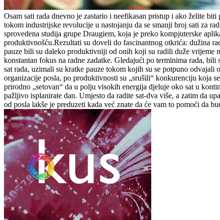
Osam sati rada dnevno je zastario i neefikasan pristup i ako želite bit
tokom industrijske revolucije u nastojanju da se smanji broj sati za 
sprovedena studija grupe Draugiem, koja je preko kompjuterske aplikaci
produktivnošću.Rezultati su doveli do fascinantnog otkrića: dužina radn
pauze bili su daleko produktivniji od onih koji su radili duže vrijeme 
konstantan fokus na radne zadatke. Gledajući po terminima rada, bili 
sat rada, uzimali su kratke pauze tokom kojih su se potpuno odvajali o
organizacije posla, po produktivnosti su „srušili“ konkurenciju koja
prirodno „setovan“ da u polju visokih energija djeluje oko sat u konti
pažljivo isplanirate dan. Umjesto da radite sat-dva više, a zatim da up
od posla lakše je preduzeti kada već znate da će vam to pomoći da bud