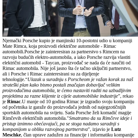
Njemački Porsche kupio je manjinski 10-postotni udio u kompaniji
Mate Rimca, koja proizvodi električne automobile - Rimac
automobili.Porsche je zainteresiran za partnerstvo s Rimcem na
razvoju budućih elektro-automobila, a iako Porsche razvija vlastiti
električni automobil - Taycan, proizvođač se nada da će naučiti od
Rimac automobila. Nije još jasno šta će tačno uključiti partnerstvo,
ali i Porsche i Rimac zainteresirani su za dijeljenje
tehnologije.“
Ulazak u suradnju s Porscheom je važan korak za naš
strateški plan kako bismo postali značajan dobavljač velikim
proizvođačima automobila, te ćemo nastaviti raditi na uzbudljivim
projektima za razne klijente iz cijele automobilske industrije
”, rekao
je
Rimac
.U manje od 10 godina Rimac je izgradio svoju kompaniju
od početnika iz garaže do proizvođača jednih od najegzotičnijih
sportskih automobila na svijetu. Sada Porsche želi komadić magije
Rimčevih električnih automobila."
Smatramo da su Rimčeve ideje i
pristup iznimno obećavajući, pa se stoga nadamo saradnji s
kompanijom u obliku razvojnog partnerstva
", izjavio je
Lutz
Meschke
, član uprave zadužen za financije i informatiku kompanije