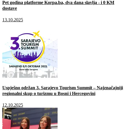
Pet godina platforme Korpa.ba, dva dana slavlja - i 0 KM
dostave
13.10.2025
Uspješno održan 3. Sarajevo Tourism Summit – Najznačajniji
regionalni skup o turizmu u Bosni i Hercegovini
12.10.2025