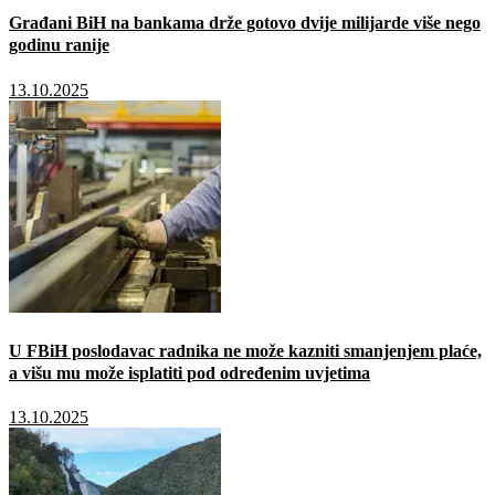
Građani BiH na bankama drže gotovo dvije milijarde više nego
godinu ranije
13.10.2025
U FBiH poslodavac radnika ne može kazniti smanjenjem plaće,
a višu mu može isplatiti pod određenim uvjetima
13.10.2025