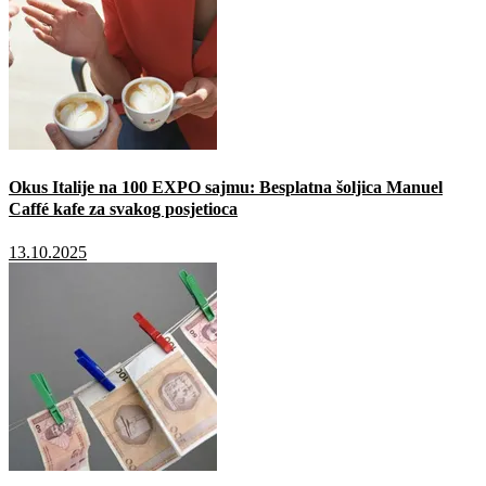
Okus Italije na 100 EXPO sajmu: Besplatna šoljica Manuel
Caffé kafe za svakog posjetioca
13.10.2025