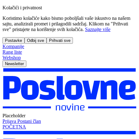
Kolačići i privatnost
Koristimo kolačiće kako bismo poboljšali vaše iskustvo na našem
sajtu, analizirali promet i prilagodili sadržaj. Klikom na "Prihvati
sve" pristajete na korištenje svih kolačića.
Saznajte više
Postavke
Odbij sve
Prihvati sve
Kompanije
Rang liste
Webshop
Newsletter
Placeholder
Prijava
Postani član
POČETNA