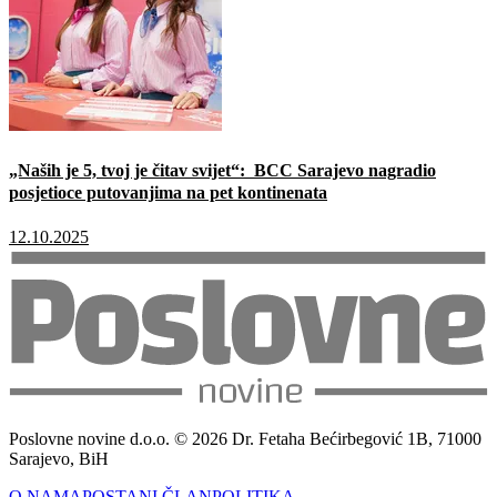
„Naših je 5, tvoj je čitav svijet“: BCC Sarajevo nagradio
posjetioce putovanjima na pet kontinenata
12.10.2025
Poslovne novine d.o.o. © 2026 Dr. Fetaha Bećirbegović 1B, 71000
Sarajevo, BiH
O NAMA
POSTANI ČLAN
POLITIKA