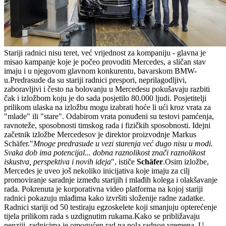
Stariji radnici nisu teret, već vrijednost za kompaniju - glavna je
misao kampanje koje je počeo provoditi Mercedes, a sličan stav
imaju i u njegovom glavnom konkurentu, bavarskom BMW-
u.Predrasude da su stariji radnici prespori, neprilagodljivi,
zaboravljivi i često na bolovanju u Mercedesu pokušavaju razbiti
čak i izložbom koju je do sada posjetilo 80.000 ljudi. Posjetitelji
prilikom ulaska na izložbu mogu izabrati hoće li ući kroz vrata za
"mlade" ili "stare". Odabirom vrata ponuđeni su testovi pamćenja,
ravnoteže, sposobnosti timskog rada i fizičkih sposobnosti. Idejni
začetnik izložbe Mercedesov je direktor proizvodnje Markus
Schäfer."
Mnoge predrasude u vezi starenja već dugo nisu u modi.
Svaka dob ima potencijal... dobna raznolikost znači raznolikost
iskustva, perspektiva i novih ideja
", ističe
Schäfer
.Osim izložbe,
Mercedes je uveo još nekoliko inicijativa koje imaju za cilj
promoviranje saradnje između starijih i mlađih kolega i olakšavanje
rada. Pokrenuta je korporativna video platforma na kojoj stariji
radnici pokazuju mlađima kako izvršiti složenije radne zadatke.
Radnici stariji od 50 testiraju egzoskelete koji smanjuju opterećenje
tijela prilikom rada s uzdignutim rukama.Kako se približavaju
penziji, radnicima je omogućen rad na pola radnog vremena. U