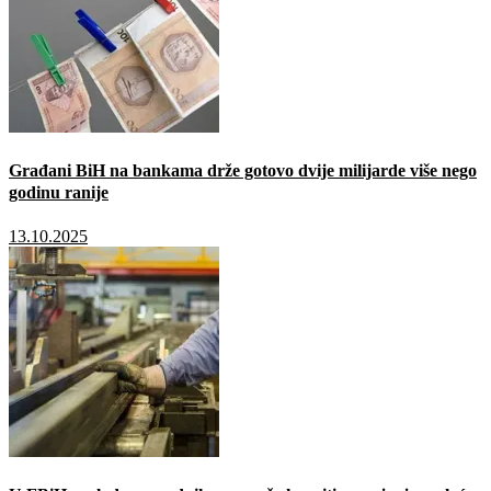
Građani BiH na bankama drže gotovo dvije milijarde više nego
godinu ranije
13.10.2025