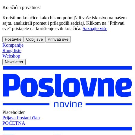
Kolačići i privatnost
Koristimo kolačiće kako bismo poboljšali vaše iskustvo na našem
sajtu, analizirali promet i prilagodili sadržaj. Klikom na "Prihvati
sve" pristajete na korištenje svih kolačića.
Saznajte više
Postavke
Odbij sve
Prihvati sve
Kompanije
Rang liste
Webshop
Newsletter
Placeholder
Prijava
Postani član
POČETNA