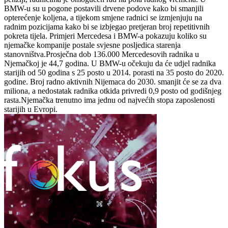
BMW-u su u pogone postavili drvene podove kako bi smanjili
opterećenje koljena, a tijekom smjene radnici se izmjenjuju na
radnim pozicijama kako bi se izbjegao pretjeran broj repetitivnih
pokreta tijela. Primjeri Mercedesa i BMW-a pokazuju koliko su
njemačke kompanije postale svjesne posljedica starenja
stanovništva.Prosječna dob 136.000 Mercedesovih radnika u
Njemačkoj je 44,7 godina. U BMW-u očekuju da će udjel radnika
starijih od 50 godina s 25 posto u 2014. porasti na 35 posto do 2020.
godine. Broj radno aktivnih Nijemaca do 2030. smanjit će se za dva
miliona, a nedostatak radnika otkida privredi 0,9 posto od godišnjeg
rasta.Njemačka trenutno ima jednu od najvećih stopa zaposlenosti
starijih u Evropi.