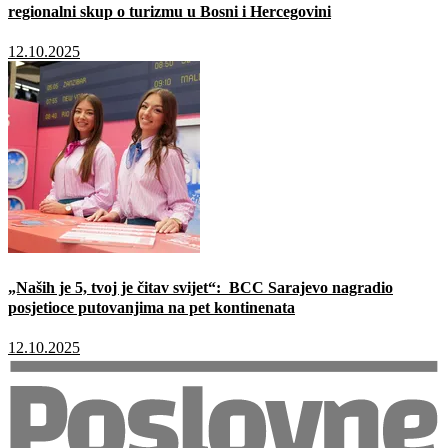
regionalni skup o turizmu u Bosni i Hercegovini
12.10.2025
„Naših je 5, tvoj je čitav svijet“: BCC Sarajevo nagradio
posjetioce putovanjima na pet kontinenata
12.10.2025