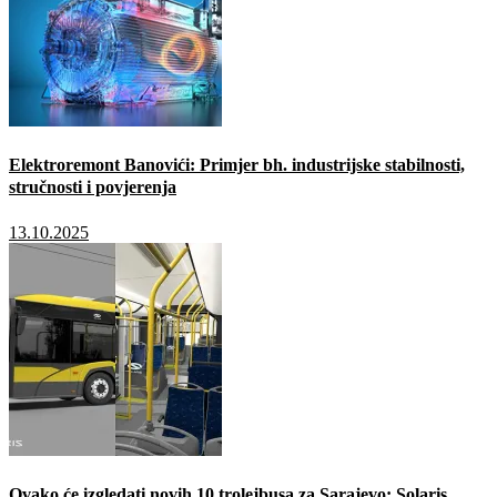
Elektroremont Banovići: Primjer bh. industrijske stabilnosti,
stručnosti i povjerenja
13.10.2025
Ovako će izgledati novih 10 trolejbusa za Sarajevo: Solaris