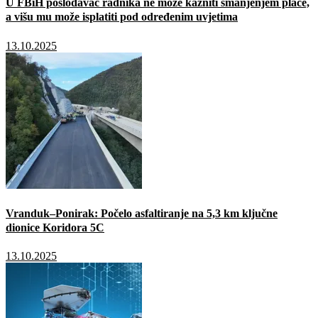
U FBiH poslodavac radnika ne može kazniti smanjenjem plaće,
a višu mu može isplatiti pod određenim uvjetima
13.10.2025
Vranduk–Ponirak: Počelo asfaltiranje na 5,3 km ključne
dionice Koridora 5C
13.10.2025