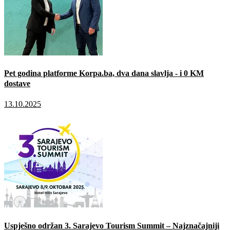
Pet godina platforme Korpa.ba, dva dana slavlja - i 0 KM
dostave
13.10.2025
Uspješno održan 3. Sarajevo Tourism Summit – Najznačajniji