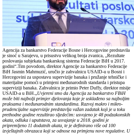
Agencija za bankarstvo Federacije Bosne i Hercegovine predstavila
je sinoć u Sarajevu, u prisustvu velikog broja zvanica, „Rezultate
poslovanja subjekata bankarskog sistema Federacije BiH u 2017.
godini“.Tim povodom, direktor Agencije za bankarstvo Federacije
BiH Jasmin Mahmuzić, uručio je zahvalnicu USAID-u u Bosni i
Hercegovini za uspostavu supervizije banaka i pružanje tehničke i
materijalne pomoći u primjeni međunarodnih standarda i pristupa
superviziji banaka. Zahvalnicu je primio Peter Duffy, direktor misije
USAID-a u BiH.„
Uvjereni smo da Agencija za bankarstvo FBiH
može biti najbolji primjer djelovanja koje je usklađeno sa najboljim
praksama i međunarodnim standardima. Razvoj makro i mikro-
prudencijalne supervizije predstavlja važan zadatak koji je u toku
prethodne godine rezultirao sljedećim: usvojeno je 48 podzakonskih
akata, odluka i uputstava, za usvajanje u 2018. godini je
pripremljeno 11 dodatnih akata, te je definirano više od 100
izvještajnih obrazaca koji se odnose na primjenu nove regulative. U