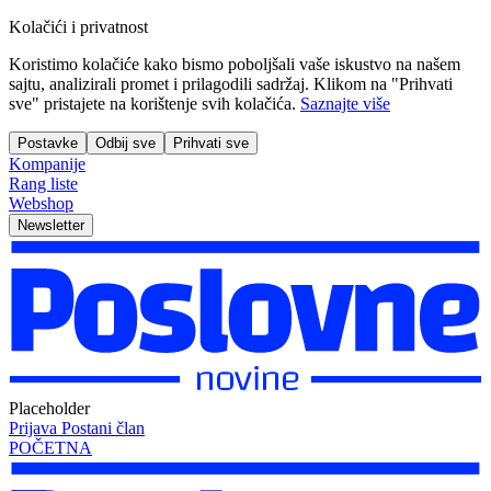
Kolačići i privatnost
Koristimo kolačiće kako bismo poboljšali vaše iskustvo na našem
sajtu, analizirali promet i prilagodili sadržaj. Klikom na "Prihvati
sve" pristajete na korištenje svih kolačića.
Saznajte više
Postavke
Odbij sve
Prihvati sve
Kompanije
Rang liste
Webshop
Newsletter
Placeholder
Prijava
Postani član
POČETNA