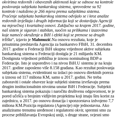
okvirima redovnih i obaveznih aktivnosti koje se odnose na kontrole
poslovanja subjekata bankarskog sistema, sprovedene su 92
kontrole i naloženo je 266 mjera prema subjektima sistema.
Praćenje subjekata bankarskog sistema odvijalo se i kroz analize
redovnih izvještaja i drugih informacija koji se dostavljaju Agenciji
na mjesečnoj i kvartalnoj osnovi. Zaključno sa krajem 2017. godine,
naš sistem je siguran i stabilan, suočen sa prilikama i izazovima
koje nameće okruženje u BiH i efekti koji se prenose sa drugih
tržišta
“, izjavio je
Mahmuzić
.Na osnovu rezultata, koje je
prisutnima predstavila Agencija za bankarstvo FBiH, 31. decembra
2017. godine u Federaciji BiH ukupna vrijednost aktive subjekata
bankarskog sistema u Federaciji dostigla je 21 milijardu KM.
Dostignuta vrijednost približna je iznosu nominalnog BDP-a
Federacije. Isto je usporedivo i na nivou BiH.U sistemu je na kraju
2017. godine zaposleno više 8.158 građana. Kao rezultat poslovanja
subjekata sistema, evidentirani su izdaci po osnovu direktnih poreza
u iznosu od 117 miliona KM, samo u 2017. godini. Ne treba
zaboraviti i ostale obaveze koje subjekti sistema izvršavaju prema
drugim institucionalnim nivoima unutar BiH i Federacije. Subjekti
bankarskog sistema pokazuju i naročitu društvenu odgovornost, te je
pored učešća u brojnim vidljivim projektima koji imaju širu korist za
zajednicu, u 2017. po osnovu donacija i sponzorstava izdvojeno 7,7
miliona KM.Pozicija regulatora (Agencije) nije jednostavna. Ako
analiziramo trenutnu uređenost i regulatorni okvir, spremni smo za
procese približavanja Evropskoj uniji, s druge strane, svjesni smo