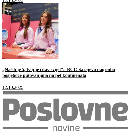
12.10.2025
„Naših je 5, tvoj je čitav svijet“: BCC Sarajevo nagradio
posjetioce putovanjima na pet kontinenata
12.10.2025