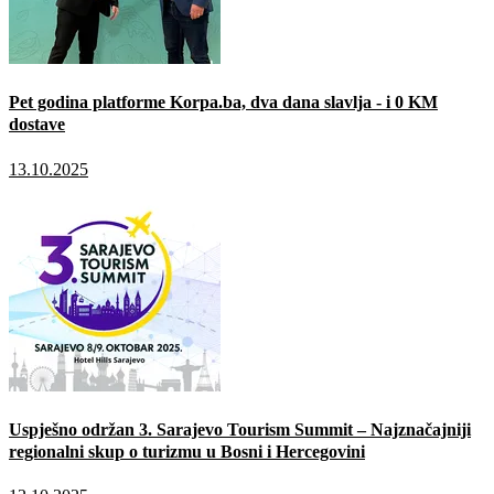
Pet godina platforme Korpa.ba, dva dana slavlja - i 0 KM
dostave
13.10.2025
Uspješno održan 3. Sarajevo Tourism Summit – Najznačajniji
regionalni skup o turizmu u Bosni i Hercegovini