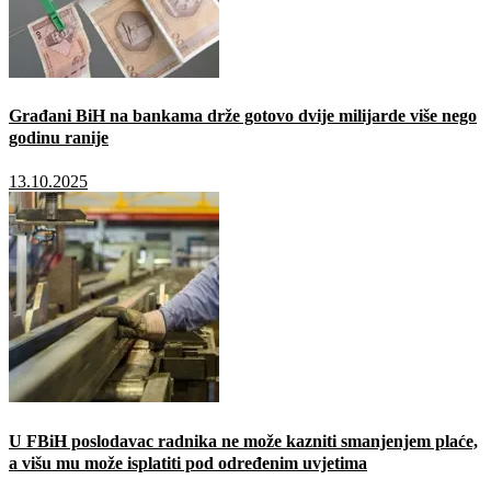
Građani BiH na bankama drže gotovo dvije milijarde više nego
godinu ranije
13.10.2025
U FBiH poslodavac radnika ne može kazniti smanjenjem plaće,
a višu mu može isplatiti pod određenim uvjetima