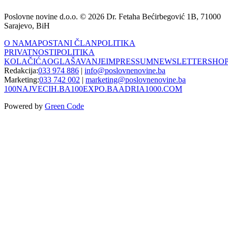
Poslovne novine d.o.o. © 2026 Dr. Fetaha Bećirbegović 1B, 71000
Sarajevo, BiH
O NAMA
POSTANI ČLAN
POLITIKA
PRIVATNOSTI
POLITIKA
KOLAČIĆA
OGLAŠAVANJE
IMPRESSUM
NEWSLETTER
SHO
Redakcija:
033 974 886
|
info@poslovnenovine.ba
Marketing:
033 742 002
|
marketing@poslovnenovine.ba
100NAJVECIH.BA
100EXPO.BA
ADRIA1000.COM
Powered by
Green Code