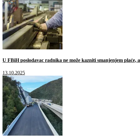
U FBiH poslodavac radnika ne može kazniti smanjenjem plaće, a 
13.10.2025