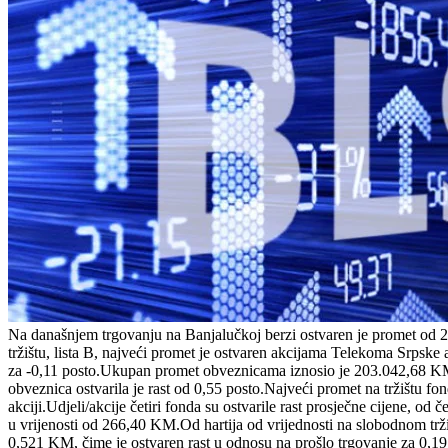
Na današnjem trgovanju na Banjalučkoj berzi ostvaren je promet od 
tržištu, lista B, najveći promet je ostvaren akcijama Telekoma Srpsk
za -0,11 posto.Ukupan promet obveznicama iznosio je 203.042,68 KM. 
obveznica ostvarila je rast od 0,55 posto.Najveći promet na tržištu f
akciji.Udjeli/akcije četiri fonda su ostvarile rast prosječne cijene, o
u vrijenosti od 266,40 KM.Od hartija od vrijednosti na slobodnom trž
0,521 KM, čime je ostvaren rast u odnosu na prošlo trgovanje za 0,19