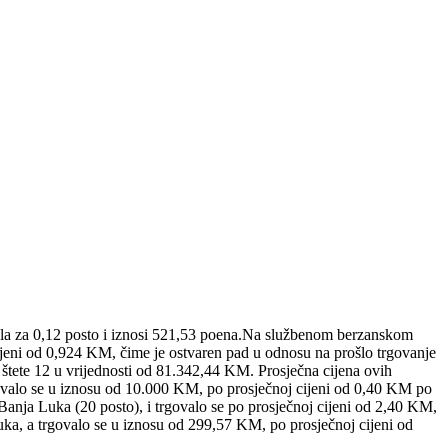
ala za 0,12 posto i iznosi 521,53 poena.Na službenom berzanskom
cijeni od 0,924 KM, čime je ostvaren pad u odnosu na prošlo trgovanje
tete 12 u vrijednosti od 81.342,44 KM. Prosječna cijena ovih
trgovalo se u iznosu od 10.000 KM, po prosječnoj cijeni od 0,40 KM po
. Banja Luka (20 posto), i trgovalo se po prosječnoj cijeni od 2,40 KM,
uka, a trgovalo se u iznosu od 299,57 KM, po prosječnoj cijeni od