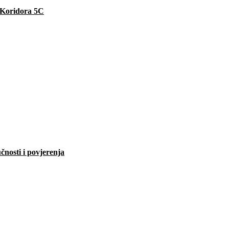
e Koridora 5C
čnosti i povjerenja