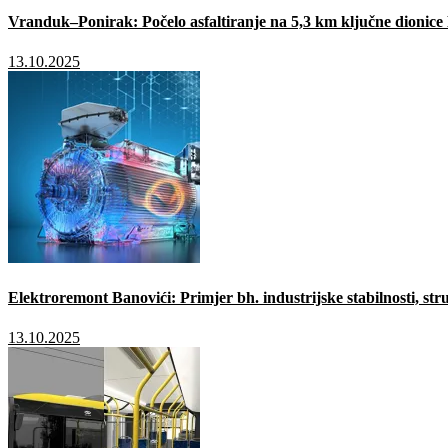
Vranduk–Ponirak: Počelo asfaltiranje na 5,3 km ključne dionic
13.10.2025
Elektroremont Banovići: Primjer bh. industrijske stabilnosti, stru
13.10.2025