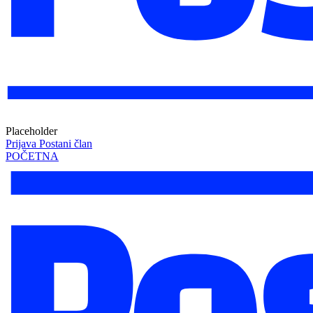
Placeholder
Prijava
Postani član
POČETNA