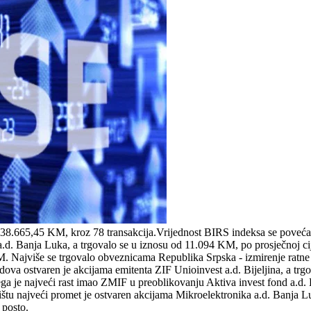
238.665,45 KM, kroz 78 transakcija.Vrijednost BIRS indeksa se poveć
e a.d. Banja Luka, a trgovalo se u iznosu od 11.094 KM, po prosječnoj 
Najviše se trgovalo obveznicama Republika Srpska - izmirenje ratne š
ondova ostvaren je akcijama emitenta ZIF Unioinvest a.d. Bijeljina, a 
d čega je najveći rast imao ZMIF u preoblikovanju Aktiva invest fond a.d
ištu najveći promet je ostvaren akcijama Mikroelektronika a.d. Banja L
 posto.