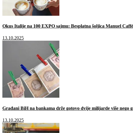
Okus Italije na 100 EXPO sajmu: Besplatna šoljica Manuel Caffé
13.10.2025
Građani BiH na bankama drže gotovo dvije milijarde više nego g
13.10.2025