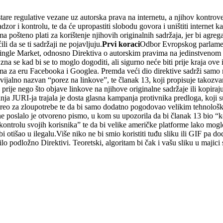
are regulative vezane uz autorska prava na internetu, a njihov kontrove
dzor i kontrolu, te da će upropastiti slobodu govora i uništiti internet
 pošteno plati za korištenje njihovih originalnih sadržaja, jer bi agr
ili da se ti sadržaji ne pojavljuju.
Prvi koraci
Odbor Evropskog parlament
ingle Market, odnosno Direktiva o autorskim pravima na jedinstvenom di
 se kad bi se to moglo dogoditi, ali sigurno neće biti prije kraja ove 
vima za eru Facebooka i Googlea. Premda veći dio direktive sadrži samo
vijalno nazvan “porez na linkove”, te članak 13, koji propisuje takozvan
je nego što objave linkove na njihove originalne sadržaje ili kopiraju te
anja JURI-ja trajala je dosta glasna kampanja protivnika predloga, koji 
 i zreo za zloupotrebe te da bi samo dodatno pogodovao velikim tehnolo
e poslalo je otvoreno pismo, u kom su upozorila da bi članak 13 bio “k
kontrolu svojih korisnika” te da bi velike američke platforme lako mogle
 otišao u ilegalu.Više niko ne bi smio koristiti tuđu sliku ili GIF pa dod
bilo podložno Direktivi. Teoretski, algoritam bi čak i vašu sliku u majic