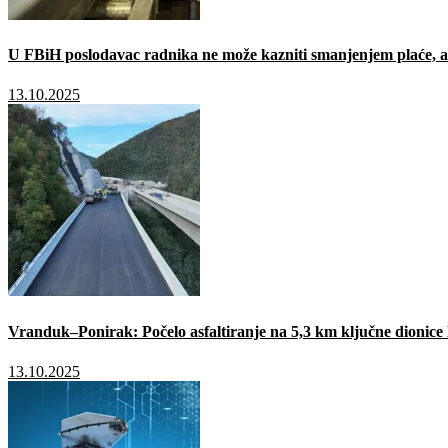
U FBiH poslodavac radnika ne može kazniti smanjenjem plaće, a 
13.10.2025
Vranduk–Ponirak: Počelo asfaltiranje na 5,3 km ključne dionic
13.10.2025