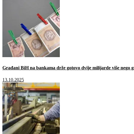
Građani BiH na bankama drže gotovo dvije milijarde više nego g
13.10.2025