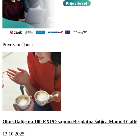
Povezani članci
Okus Italije na 100 EXPO sajmu: Besplatna šoljica Manuel Caffé
13.10.2025