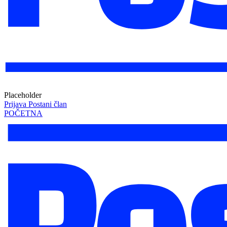
Placeholder
Prijava
Postani član
POČETNA