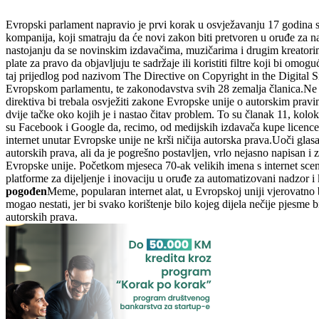
Evropski parlament napravio je prvi korak u osvježavanju 17 godina st
kompanija, koji smatraju da će novi zakon biti pretvoren u oruđe za na
nastojanju da se novinskim izdavačima, muzičarima i drugim kreatorima
plate za pravo da objavljuju te sadržaje ili koristiti filtre koji bi omoguć
taj prijedlog pod nazivom The Directive on Copyright in the Digital S
Evropskom parlamentu, te zakonodavstva svih 28 zemalja članica.Ne zna
direktiva bi trebala osvježiti zakone Evropske unije o autorskim pra
dvije tačke oko kojih je i nastao čitav problem. To su članak 11, kolok
su Facebook i Google da, recimo, od medijskih izdavača kupe licence pri
internet unutar Evropske unije ne krši ničija autorska prava.Uoči glas
autorskih prava, ali da je pogrešno postavljen, vrlo nejasno napisan
Evropske unije. Početkom mjeseca 70-ak velikih imena s internet scen
platforme za dijeljenje i inovaciju u oruđe za automatizovani nadzor i 
pogođen
Meme, popularan internet alat, u Evropskoj uniji vjerovatno bi
mogao nestati, jer bi svako korištenje bilo kojeg dijela nečije pjesme 
autorskih prava.