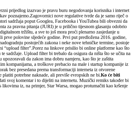
rzni prijedlog izazvao je pravu buru negodovanja korisnika i internet
 kakav poznajemo.Zagovornici nove regulative tvrde da je samo riječ o
egatori sadržaja poput Googlea, Facebooka i YouTubea bili obvezni da
a za pravna pitanja (JURI) je u prilično tijesnom glasanju odobrio
gitalnom tržištu, a sve to još mora proći plenarno zasjedanje u
ili prve polovine sljedeće godine. Prvi put predložena 2016. godine,
 nadogradnju postojećih zakona i neke nove tehničke termine, postoje
i “upload filter”.Porez na linkove prisilio bi online platforme kao što
 sadržaje. Upload filter bi trebalo da osigura da ništa što se učita na
su upozoravali da zakon ima dobru namjeru, kao što je zaštita
škim kompanijama, a troškove prebacio na male i startup kompanije iz
orak bez presedana prema transformaciji interneta iz otvorene
 platiti potrebne naknade, ali previše evropskih ne bi.
Ko će biti
ati svoj komentar i to dijeliti na internetu. Muzički remiks također bi
i s likovima iz, na primjer, Star Warsa, mogao protumačiti kao kršenje